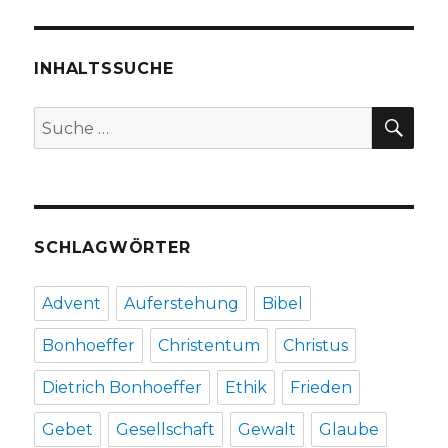
der
Verwan
zur
Mitgest
INHALTSSUCHE
bewegt
Gerd
SU
Suche
Kracht
nach:
August
2014
SCHLAGWÖRTER
Advent
Auferstehung
Bibel
Bonhoeffer
Christentum
Christus
Dietrich Bonhoeffer
Ethik
Frieden
Gebet
Gesellschaft
Gewalt
Glaube