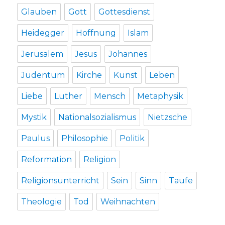
Glauben
Gott
Gottesdienst
Heidegger
Hoffnung
Islam
Jerusalem
Jesus
Johannes
Judentum
Kirche
Kunst
Leben
Liebe
Luther
Mensch
Metaphysik
Mystik
Nationalsozialismus
Nietzsche
Paulus
Philosophie
Politik
Reformation
Religion
Religionsunterricht
Sein
Sinn
Taufe
Theologie
Tod
Weihnachten