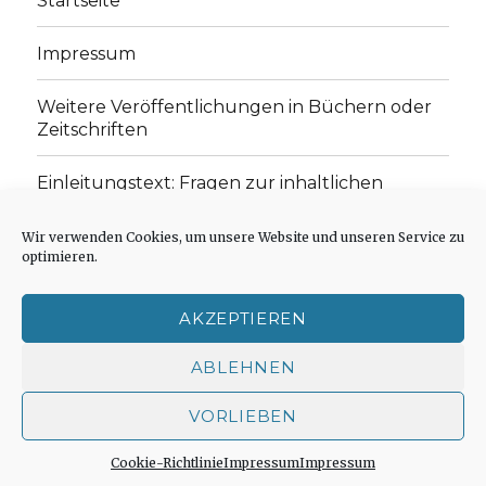
Startseite
Impressum
Weitere Veröffentlichungen in Büchern oder
Zeitschriften
Einleitungstext: Fragen zur inhaltlichen
Position der Homepage und zum Begriff des
„schwachen Glaubens“
Wir verwenden Cookies, um unsere Website und unseren Service zu
optimieren.
Einladung zur Mitarbeit: Rezensionen,
Aufsätze, Gedichte und Predigten
AKZEPTIEREN
Cookie-Richtlinie (EU)
ABLEHNEN
VORLIEBEN
Der schwache Glaube
Impressum
Stolz präsentiert
von WordPress
Cookie-Richtlinie
Impressum
Impressum