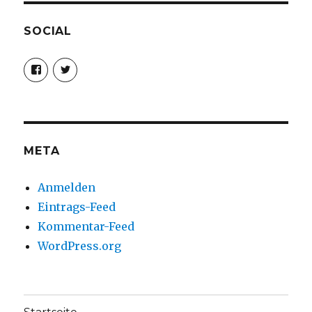
SOCIAL
Profil
Profil
von
von
christoph.fleischer1
ChristophFl
auf
auf
Facebook
Twitter
anzeigen
anzeigen
META
Anmelden
Eintrags-Feed
Kommentar-Feed
WordPress.org