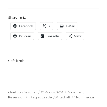
Sharen mit:
Facebook
X
E-Mail
Drucken
LinkedIn
Mehr
Gefällt mir:
Autor
Veröffentlicht
Kategorien
christoph.fleischer
12. August 2014
Allgemein
,
Schlagwörter
am
zu
Rezension
integral
,
Leader
,
Wirtschaft
1 Kommentar
Von