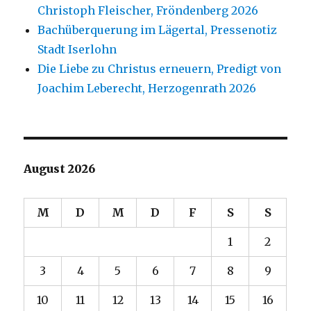
Christoph Fleischer, Fröndenberg 2026
Bachüberquerung im Lägertal, Pressenotiz
Stadt Iserlohn
Die Liebe zu Christus erneuern, Predigt von
Joachim Leberecht, Herzogenrath 2026
August 2026
M
D
M
D
F
S
S
1
2
3
4
5
6
7
8
9
10
11
12
13
14
15
16