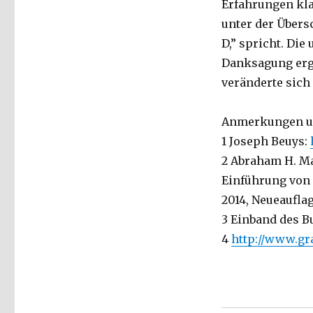
Erfahrungen kla
unter der Übersc
D,” spricht. Die
Danksagung ergä
veränderte sich
Anmerkungen u
1 Joseph Beuys:
2 Abraham H. Ma
Einführung von 
2014, Neueauflag
3 Einband des Bu
4
http://www.gr