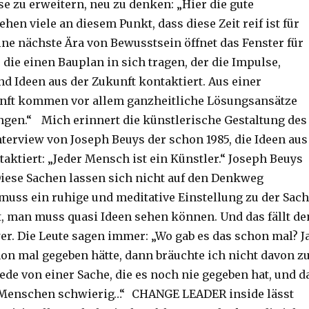
e zu erweitern, neu zu denken: „Hier die gute
hen viele an diesem Punkt, dass diese Zeit reif ist für
ine nächste Ära von Bewusstsein öffnet das Fenster für
 die einen Bauplan in sich tragen, der die Impulse,
nd Ideen aus der Zukunft kontaktiert. Aus einer
unft kommen vor allem ganzheitliche Lösungsansätze
ngen.“ Mich erinnert die künstlerische Gestaltung des
nterview von Joseph Beuys der schon 1985, die Ideen aus
aktiert: „Jeder Mensch ist ein Künstler.“ Joseph Beuys
Diese Sachen lassen sich nicht auf den Denkweg
muss ein ruhige und meditative Einstellung zu der Sac
t, man muss quasi Ideen sehen können. Und das fällt de
. Die Leute sagen immer: „Wo gab es das schon mal? Ja
on mal gegeben hätte, dann bräuchte ich nicht davon z
ede von einer Sache, die es noch nie gegeben hat, und d
n Menschen schwierig…“ CHANGE LEADER inside lässt