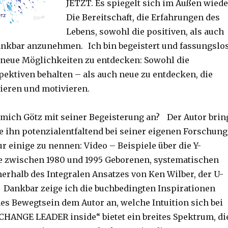
JETZT. Es spiegelt sich im Außen wiede
Die Bereitschaft, die Erfahrungen des
Lebens, sowohl die positiven, als auch
ankbar anzunehmen. Ich bin begeistert und fassungslo
t neue Möglichkeiten zu entdecken: Sowohl die
pektiven behalten – als auch neue zu entdecken, die
ieren und motivieren.
mich Götz mit seiner Begeisterung an? Der Autor brin
ie ihn potenzialentfaltend bei seiner eigenen Forschung
r einige zu nennen: Video – Beispiele über die Y-
e zwischen 1980 und 1995 Geborenen, systematischen
erhalb des Integralen Ansatzes von Ken Wilber, der U-
. Dankbar zeige ich die buchbedingten Inspirationen
es Bewegtsein dem Autor an, welche Intuition sich bei
„CHANGE LEADER inside“ bietet ein breites Spektrum, di