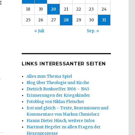
g
18
19
20
21
22
23
24
25
26
27
28
29
30
31
« Juli
Sep. »
5
LINKS INTERESSANTER SEITEN
Alles zum Thema Spiel
l
Blog über Theologie und Kirche
Dietrich Bonhoeffer 1906 – 1945
Erinnerungen der Kriegskinder
Fotoblog von Niklas Fleischer
frei und gleich – Texte, Rezensionen und
Kommentare von Markus Chmielorz
Hanns Dieter Hüsch, weitere Infos
Hartmut Hegeler zu allen Fragen der
Hexenprozesse