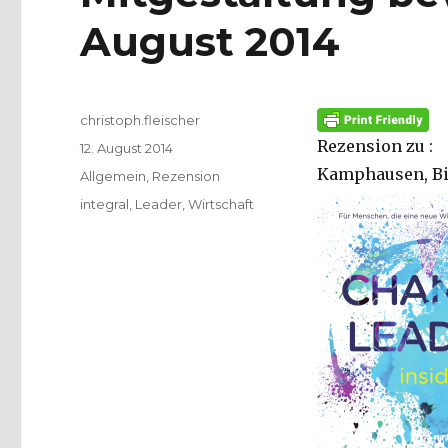
August 2014
Autor
christoph.fleischer
Rezension zu : S
Veröffentlicht
12. August 2014
am
Kamphausen, Bie
Kategorien
Allgemein
,
Rezension
Schlagwörter
integral
,
Leader
,
Wirtschaft