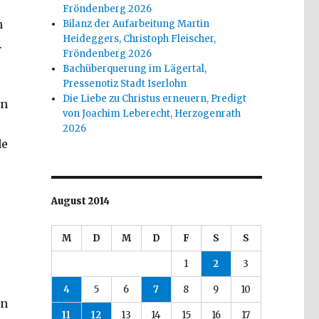
Fröndenberg 2026
n
Bilanz der Aufarbeitung Martin
Heideggers, Christoph Fleischer,
.
Fröndenberg 2026
Bachüberquerung im Lägertal,
Pressenotiz Stadt Iserlohn
Die Liebe zu Christus erneuern, Predigt
en
von Joachim Leberecht, Herzogenrath
2026
de
August 2014
M
D
M
D
F
S
S
1
2
3
r
4
5
6
7
8
9
10
en
11
12
13
14
15
16
17