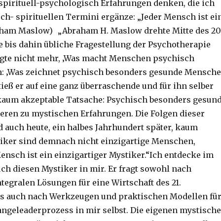
spirituell-psychologisch Erfahrungen denken, die ich
ch- spirituellen Termini ergänze: „Jeder Mensch ist ei
aham Maslow) „Abraham H. Maslow drehte Mitte des 20
e bis dahin übliche Fragestellung der Psychotherapie
ragte nicht mehr, ‚Was macht Menschen psychisch
n: ‚Was zeichnet psychisch besonders gesunde Mensch
ieß er auf eine ganz überraschende und für ihn selber
kaum akzeptable Tatsache: Psychisch besonders gesun
ren zu mystischen Erfahrungen. Die Folgen dieser
 auch heute, ein halbes Jahrhundert später, kaum
iker sind demnach nicht einzigartige Menschen,
ensch ist ein einzigartiger Mystiker.“Ich entdecke im
ch diesen Mystiker in mir. Er fragt sowohl nach
tegralen Lösungen für eine Wirtschaft des 21.
ls auch nach Werkzeugen und praktischen Modellen fü
ngeleaderprozess in mir selbst. Die eigenen mystisch