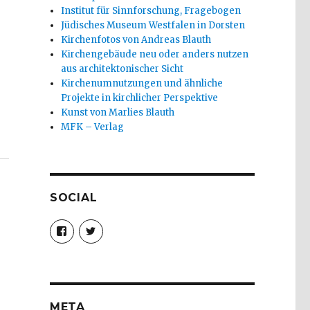
Institut für Sinnforschung, Fragebogen
Jüdisches Museum Westfalen in Dorsten
Kirchenfotos von Andreas Blauth
Kirchengebäude neu oder anders nutzen
aus architektonischer Sicht
Kirchenumnutzungen und ähnliche
Projekte in kirchlicher Perspektive
Kunst von Marlies Blauth
MFK – Verlag
SOCIAL
Profil
Profil
von
von
christoph.fleischer1
ChristophFl
auf
auf
Facebook
Twitter
anzeigen
anzeigen
META