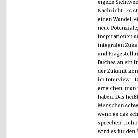
eigene Sichtweis
Nachricht…Es ste
einen Wandel, e
neue Potenziale,
Inspirationen u
integralen Zuk
und Fragestellu
Buches an ein I
der Zukunft kont
im Interview: „
erreichen, man 
haben. Das heiß
Menschen schwer
wenn es das sch
sprechen …ich r
wird es für de