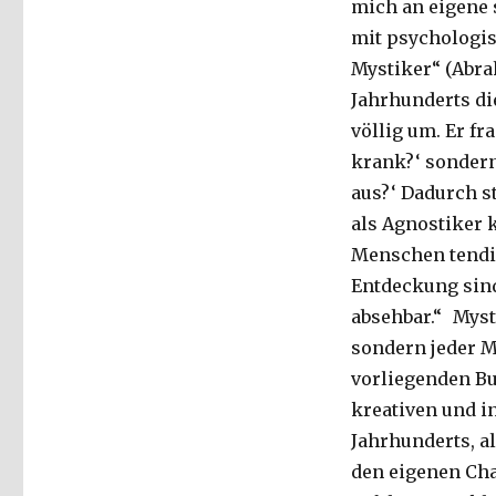
mich an eigene 
mit psychologis
Mystiker“ (Abr
Jahrhunderts di
völlig um. Er f
krank?‘ sonder
aus?‘ Dadurch st
als Agnostiker 
Menschen tendie
Entdeckung sind
absehbar.“ Myst
sondern jeder M
vorliegenden Bu
kreativen und in
Jahrhunderts, a
den eigenen Cha