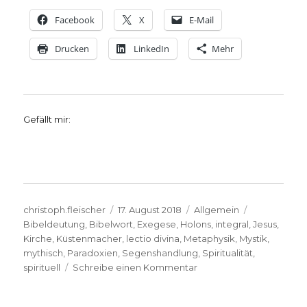
Facebook
X
E-Mail
Drucken
LinkedIn
Mehr
Gefällt mir:
Autor
Veröffentlicht
Kategorien
Schlagwört
christoph.fleischer
17. August 2018
Allgemein
am
Bibeldeutung
,
Bibelwort
,
Exegese
,
Holons
,
integral
,
Jesus
,
Kirche
,
Küstenmacher
,
lectio divina
,
Metaphysik
,
Mystik
,
mythisch
,
Paradoxien
,
Segenshandlung
,
Spiritualität
,
zu
spirituell
Schreibe einen Kommentar
„Integrales
Christentum“