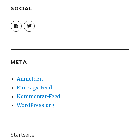
SOCIAL
Profil
Profil
von
von
christoph.fleischer1
ChristophFl
auf
auf
Facebook
Twitter
anzeigen
anzeigen
META
Anmelden
Eintrags-Feed
Kommentar-Feed
WordPress.org
Startseite