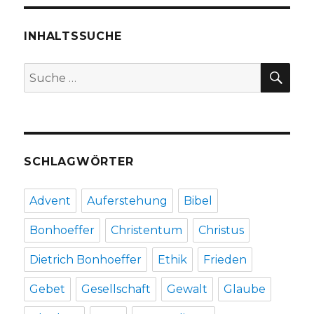
–
quergelesen,
Rezension
INHALTSSUCHE
von
Christoph
SU
Suche
Fleischer,
nach:
Welver
2018
SCHLAGWÖRTER
Advent
Auferstehung
Bibel
Bonhoeffer
Christentum
Christus
Dietrich Bonhoeffer
Ethik
Frieden
Gebet
Gesellschaft
Gewalt
Glaube