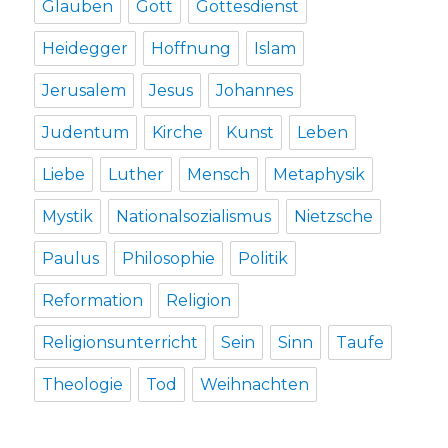
Glauben
Gott
Gottesdienst
Heidegger
Hoffnung
Islam
Jerusalem
Jesus
Johannes
Judentum
Kirche
Kunst
Leben
Liebe
Luther
Mensch
Metaphysik
Mystik
Nationalsozialismus
Nietzsche
Paulus
Philosophie
Politik
Reformation
Religion
Religionsunterricht
Sein
Sinn
Taufe
Theologie
Tod
Weihnachten