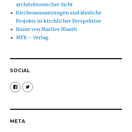
architektonischer Sicht
Kirchenumnutzungen und ähnliche
Projekte in kirchlicher Perspektive
Kunst von Marlies Blauth
MFK – Verlag
SOCIAL
Profil
Profil
von
von
christoph.fleischer1
ChristophFl
auf
auf
Facebook
Twitter
anzeigen
anzeigen
META