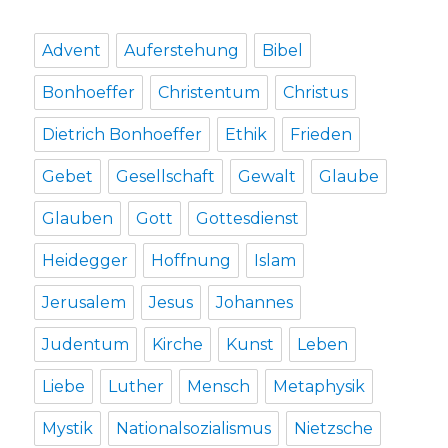
die
Gefahren
Advent
Auferstehung
Bibel
der
Luftverschmutzung,
Bonhoeffer
Christentum
Christus
Lars
Jaeger,
Dietrich Bonhoeffer
Ethik
Frieden
Freiburg
2019
Gebet
Gesellschaft
Gewalt
Glaube
Glauben
Gott
Gottesdienst
Heidegger
Hoffnung
Islam
Jerusalem
Jesus
Johannes
Judentum
Kirche
Kunst
Leben
Liebe
Luther
Mensch
Metaphysik
Mystik
Nationalsozialismus
Nietzsche