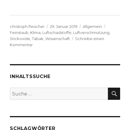
Autor
Veröffentlicht
Kategorien
Schlagwört
christoph.fleischer
29. Januar 2019
Allgemein
am
Feinstaub
,
Klima
,
Luftschadstoffe
,
Luftverschmutzung
,
Stickoxide
,
Tabak
,
Wissenschaft
Schreibe einen
zu
Kommentar
Wir
müssen
die
Wissenschaft
schützen!
INHALTSSUCHE
–
Intellektuelle
SU
Suche
Unredlichkeit
nach:
am
Beispiel
der
neusten
Debatte
SCHLAGWÖRTER
über