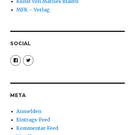
Kunst von Marlies Blauth
MFK – Verlag
SOCIAL
Profil
Profil
von
von
christoph.fleischer1
ChristophFl
auf
auf
Facebook
Twitter
anzeigen
anzeigen
META
Anmelden
Eintrags-Feed
Kommentar-Feed