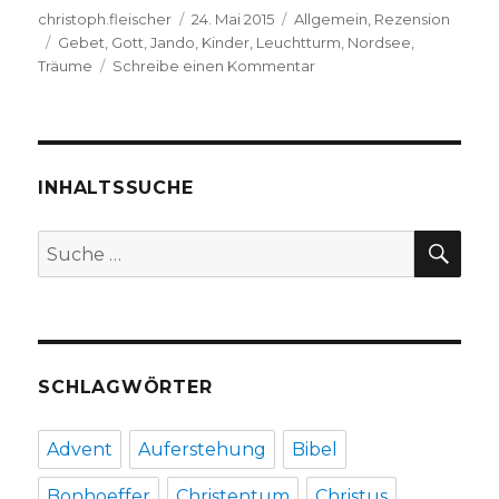
Autor
Veröffentlicht
Kategorien
christoph.fleischer
24. Mai 2015
Allgemein
,
Rezension
Schlagwörter
am
Gebet
,
Gott
,
Jando
,
Kinder
,
Leuchtturm
,
Nordsee
,
zu
Träume
Schreibe einen Kommentar
Was
Träume
bewirken
können,
Rezension
INHALTSSUCHE
von
Christoph
SU
Suche
Fleischer,
nach:
Welver
2015
SCHLAGWÖRTER
Advent
Auferstehung
Bibel
Bonhoeffer
Christentum
Christus