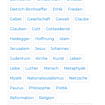
Dietrich Bonhoeffer
Ethik
Frieden
Gebet
Gesellschaft
Gewalt
Glaube
Glauben
Gott
Gottesdienst
Heidegger
Hoffnung
Islam
Jerusalem
Jesus
Johannes
Judentum
Kirche
Kunst
Leben
Liebe
Luther
Mensch
Metaphysik
Mystik
Nationalsozialismus
Nietzsche
Paulus
Philosophie
Politik
Reformation
Religion