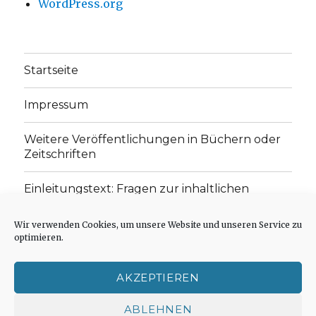
WordPress.org
Startseite
Impressum
Weitere Veröffentlichungen in Büchern oder
Zeitschriften
Einleitungstext: Fragen zur inhaltlichen
Position der Homepage und zum Begriff des
„schwachen Glaubens“
Wir verwenden Cookies, um unsere Website und unseren Service zu
optimieren.
Einladung zur Mitarbeit: Rezensionen,
Aufsätze, Gedichte und Predigten
AKZEPTIEREN
Cookie-Richtlinie (EU)
ABLEHNEN