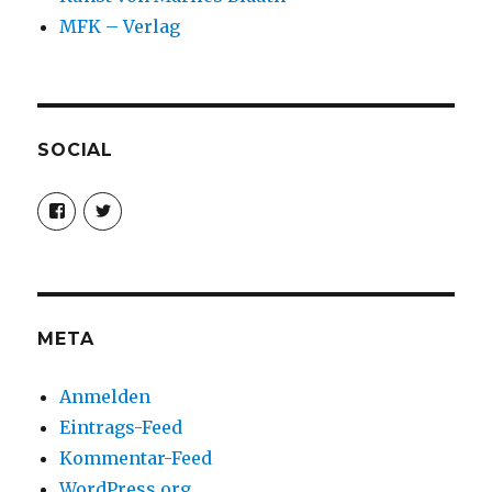
MFK – Verlag
SOCIAL
Profil
Profil
von
von
christoph.fleischer1
ChristophFl
auf
auf
Facebook
Twitter
anzeigen
anzeigen
META
Anmelden
Eintrags-Feed
Kommentar-Feed
WordPress.org