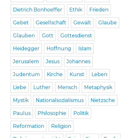
Dietrich Bonhoeffer
Ethik
Frieden
Gebet
Gesellschaft
Gewalt
Glaube
Glauben
Gott
Gottesdienst
Heidegger
Hoffnung
Islam
Jerusalem
Jesus
Johannes
Judentum
Kirche
Kunst
Leben
Liebe
Luther
Mensch
Metaphysik
Mystik
Nationalsozialismus
Nietzsche
Paulus
Philosophie
Politik
Reformation
Religion