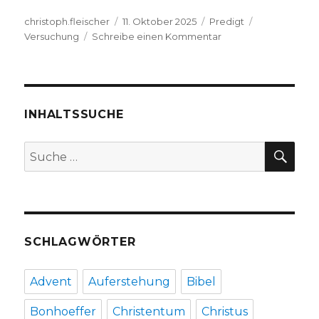
Autor
Veröffentlicht
Kategorien
Schlagwörte
christoph.fleischer
11. Oktober 2025
Predigt
am
zu
Versuchung
Schreibe einen Kommentar
Vertrauensverlust
–
eine
Versuchung,
Predigt
INHALTSSUCHE
von
Joachim
SU
Suche
Leberecht,
nach:
Herzogenrath
2025
SCHLAGWÖRTER
Advent
Auferstehung
Bibel
Bonhoeffer
Christentum
Christus