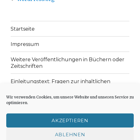
Startseite
Impressum
Weitere Veröffentlichungen in Büchern oder
Zeitschriften
Einleitungstext: Fragen zur inhaltlichen
Position der Homepage und zum Begriff des
„schwachen Glaubens“
Wir verwenden Cookies, um unsere Website und unseren Service zu
optimieren.
Einladung zur Mitarbeit: Rezensionen,
Aufsätze, Gedichte und Predigten
AKZEPTIEREN
Cookie-Richtlinie (EU)
ABLEHNEN