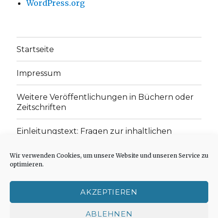
WordPress.org
Startseite
Impressum
Weitere Veröffentlichungen in Büchern oder
Zeitschriften
Einleitungstext: Fragen zur inhaltlichen
Position der Homepage und zum Begriff des
„schwachen Glaubens“
Wir verwenden Cookies, um unsere Website und unseren Service zu
optimieren.
Einladung zur Mitarbeit: Rezensionen,
Aufsätze, Gedichte und Predigten
AKZEPTIEREN
Cookie-Richtlinie (EU)
ABLEHNEN