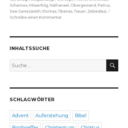
Johannes
,
Misserfolg
,
Nathanael
,
Obergewand
,
Petrus
,
See Genezareth
,
thomas
,
Tiberias
,
Trauer
,
Zebedäus
zu
Schreibe einen Kommentar
Predigt
über
Johannes
21,
Christoph
INHALTSSUCHE
Fleischer,
Welver
SU
Suche
2017
nach:
SCHLAGWÖRTER
Advent
Auferstehung
Bibel
Bonhoeffer
Christentum
Christus