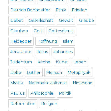
Dietrich Bonhoeffer
Ethik
Frieden
Gebet
Gesellschaft
Gewalt
Glaube
Glauben
Gott
Gottesdienst
Heidegger
Hoffnung
Islam
Jerusalem
Jesus
Johannes
Judentum
Kirche
Kunst
Leben
Liebe
Luther
Mensch
Metaphysik
Mystik
Nationalsozialismus
Nietzsche
Paulus
Philosophie
Politik
Reformation
Religion