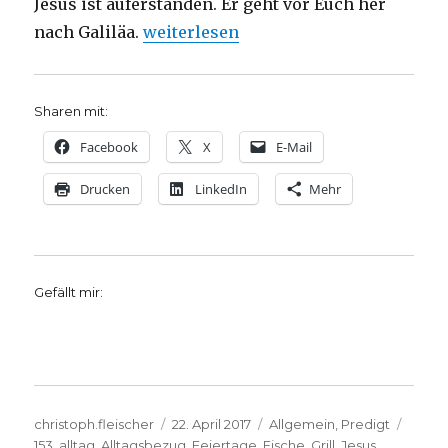
Jesus ist auferstanden. Er geht vor Euch her
„Predigt über Johannes 21, Christoph 
nach Galiläa.
weiterlesen
Sharen mit:
Facebook
X
E-Mail
Drucken
LinkedIn
Mehr
Gefällt mir:
Autor
Veröffentlicht
Kategorien
Schla
christoph.fleischer
22. April 2017
Allgemein
,
Predigt
am
153
,
alltag
,
Alltagsbezug
,
Feiertage
,
Fische
,
Grill
,
Jesus
,