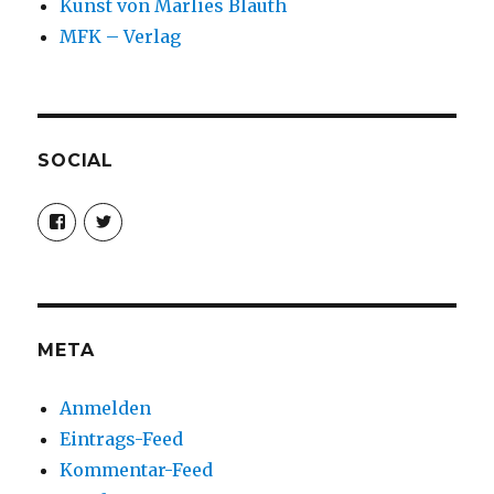
Kunst von Marlies Blauth
MFK – Verlag
SOCIAL
Profil
Profil
von
von
christoph.fleischer1
ChristophFl
auf
auf
Facebook
Twitter
anzeigen
anzeigen
META
Anmelden
Eintrags-Feed
Kommentar-Feed