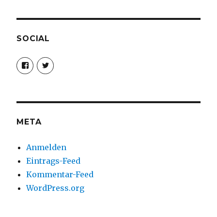
SOCIAL
Profil
Profil
von
von
christoph.fleischer1
ChristophFl
auf
auf
Facebook
Twitter
anzeigen
anzeigen
META
Anmelden
Eintrags-Feed
Kommentar-Feed
WordPress.org