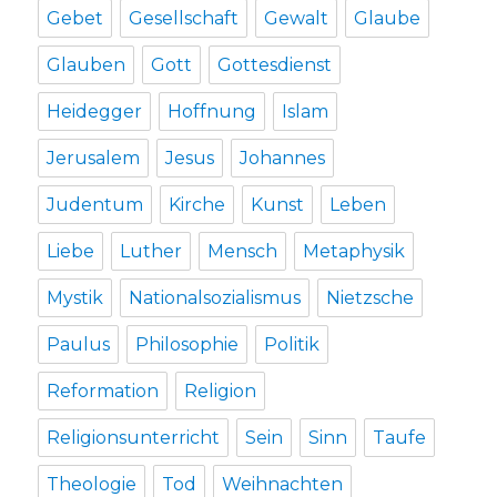
Gebet
Gesellschaft
Gewalt
Glaube
Glauben
Gott
Gottesdienst
Heidegger
Hoffnung
Islam
Jerusalem
Jesus
Johannes
Judentum
Kirche
Kunst
Leben
Liebe
Luther
Mensch
Metaphysik
Mystik
Nationalsozialismus
Nietzsche
Paulus
Philosophie
Politik
Reformation
Religion
Religionsunterricht
Sein
Sinn
Taufe
Theologie
Tod
Weihnachten