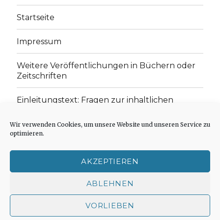
Startseite
Impressum
Weitere Veröffentlichungen in Büchern oder
Zeitschriften
Einleitungstext: Fragen zur inhaltlichen
Position der Homepage und zum Begriff des
„schwachen Glaubens“
Wir verwenden Cookies, um unsere Website und unseren Service zu
optimieren.
Einladung zur Mitarbeit: Rezensionen,
Aufsätze, Gedichte und Predigten
AKZEPTIEREN
Cookie-Richtlinie (EU)
ABLEHNEN
VORLIEBEN
Der schwache Glaube
Impressum
Stolz präsentiert