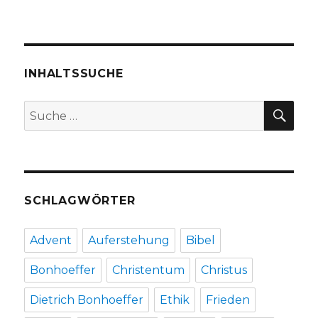
Aus
einer
Kirche
wird
ein
INHALTSSUCHE
Schwimmbad
SU
Suche
nach:
SCHLAGWÖRTER
Advent
Auferstehung
Bibel
Bonhoeffer
Christentum
Christus
Dietrich Bonhoeffer
Ethik
Frieden