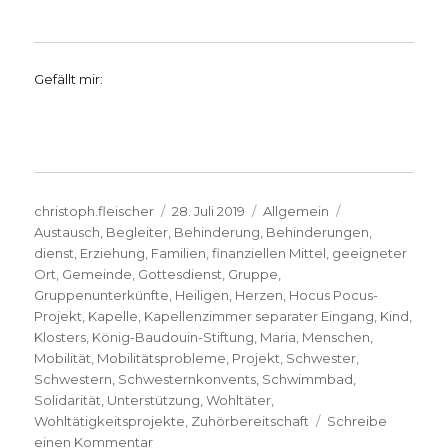
Gefällt mir:
Autor
Veröffentlicht
Kategorien
Schlagwörter
christoph.fleischer
28. Juli 2019
Allgemein
am
Austausch
,
Begleiter
,
Behinderung
,
Behinderungen
,
dienst
,
Erziehung
,
Familien
,
finanziellen Mittel
,
geeigneter
Ort
,
Gemeinde
,
Gottesdienst
,
Gruppe
,
Gruppenunterkünfte
,
Heiligen
,
Herzen
,
Hocus Pocus-
Projekt
,
Kapelle
,
Kapellenzimmer separater Eingang
,
Kind
,
Klosters
,
König-Baudouin-Stiftung
,
Maria
,
Menschen
,
Mobilität
,
Mobilitätsprobleme
,
Projekt
,
Schwester
,
Schwestern
,
Schwesternkonvents
,
Schwimmbad
,
Solidarität
,
Unterstützung
,
Wohltäter
,
Wohltätigkeitsprojekte
,
Zuhörbereitschaft
Schreibe
zu
einen Kommentar