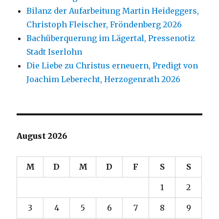
Bilanz der Aufarbeitung Martin Heideggers,
Christoph Fleischer, Fröndenberg 2026
Bachüberquerung im Lägertal, Pressenotiz
Stadt Iserlohn
Die Liebe zu Christus erneuern, Predigt von
Joachim Leberecht, Herzogenrath 2026
August 2026
M
D
M
D
F
S
S
1
2
3
4
5
6
7
8
9