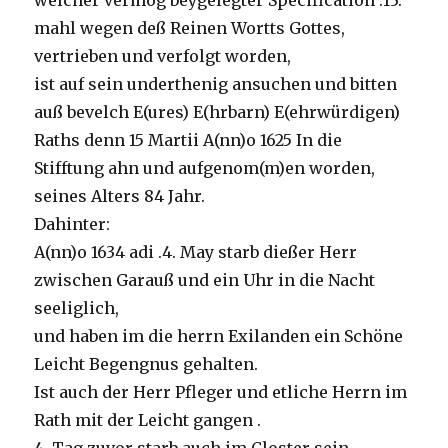
welcher vermög beygelegter Specification .13.
mahl wegen deß Reinen Wortts Gottes,
vertrieben und verfolgt worden,
ist auf sein underthenig ansuchen und bitten
auß bevelch E(ures) E(hrbarn) E(ehrwürdigen)
Raths denn 15 Martii A(nn)o 1625 In die
Stifftung ahn und aufgenom(m)en worden,
seines Alters 84 Jahr.
Dahinter:
A(nn)o 1634 adi .4. May starb dießer Herr
zwischen Garauß und ein Uhr in die Nacht
seeliglich,
und haben im die herrn Exilanden ein Schöne
Leicht Begengnus gehalten.
Ist auch der Herr Pfleger und etliche Herrn im
Rath mit der Leicht gangen .