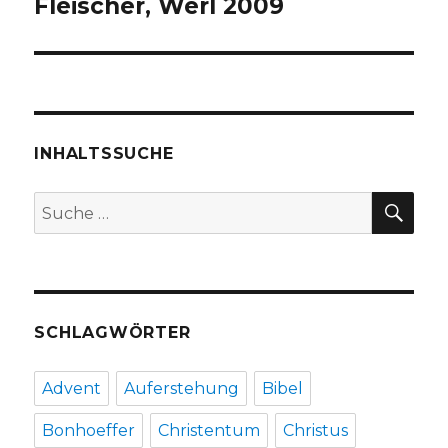
Fleischer, Werl 2009
INHALTSSUCHE
SU
Suche
nach:
SCHLAGWÖRTER
Advent
Auferstehung
Bibel
Bonhoeffer
Christentum
Christus