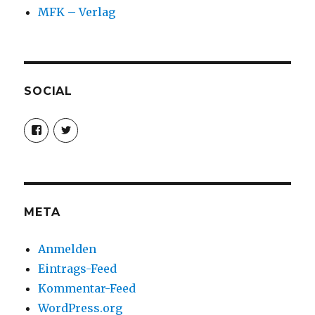
MFK – Verlag
SOCIAL
Profil
Profil
von
von
christoph.fleischer1
ChristophFl
auf
auf
Facebook
Twitter
anzeigen
anzeigen
META
Anmelden
Eintrags-Feed
Kommentar-Feed
WordPress.org