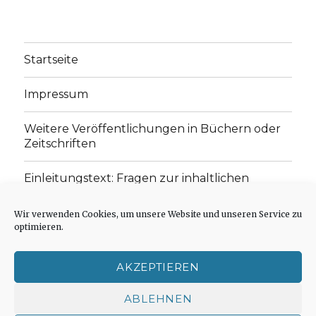
Startseite
Impressum
Weitere Veröffentlichungen in Büchern oder
Zeitschriften
Einleitungstext: Fragen zur inhaltlichen
Position der Homepage und zum Begriff des
„schwachen Glaubens“
Wir verwenden Cookies, um unsere Website und unseren Service zu
optimieren.
Einladung zur Mitarbeit: Rezensionen,
Aufsätze, Gedichte und Predigten
AKZEPTIEREN
Cookie-Richtlinie (EU)
ABLEHNEN