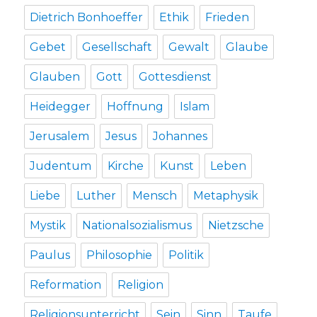
Dietrich Bonhoeffer
Ethik
Frieden
Gebet
Gesellschaft
Gewalt
Glaube
Glauben
Gott
Gottesdienst
Heidegger
Hoffnung
Islam
Jerusalem
Jesus
Johannes
Judentum
Kirche
Kunst
Leben
Liebe
Luther
Mensch
Metaphysik
Mystik
Nationalsozialismus
Nietzsche
Paulus
Philosophie
Politik
Reformation
Religion
Religionsunterricht
Sein
Sinn
Taufe