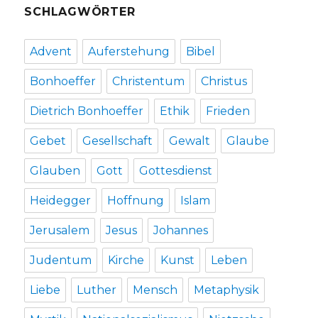
im
SCHLAGWÖRTER
Text
„Die
undarstellbare
Advent
Auferstehung
Bibel
Gemeinschaft“.
Christoph
Bonhoeffer
Christentum
Christus
Fleischer,
Werl
Dietrich Bonhoeffer
Ethik
Frieden
2012
Gebet
Gesellschaft
Gewalt
Glaube
Glauben
Gott
Gottesdienst
Heidegger
Hoffnung
Islam
Jerusalem
Jesus
Johannes
Judentum
Kirche
Kunst
Leben
Liebe
Luther
Mensch
Metaphysik