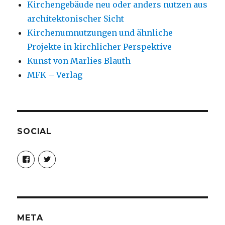
Kirchengebäude neu oder anders nutzen aus
architektonischer Sicht
Kirchenumnutzungen und ähnliche
Projekte in kirchlicher Perspektive
Kunst von Marlies Blauth
MFK – Verlag
SOCIAL
Profil
Profil
von
von
christoph.fleischer1
ChristophFl
auf
auf
Facebook
Twitter
anzeigen
anzeigen
META