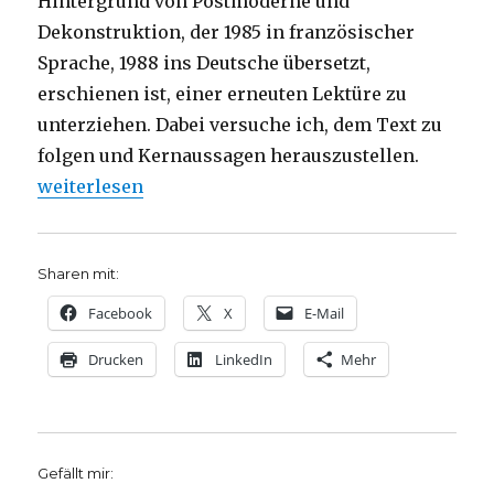
Hintergrund von Postmoderne und
Dekonstruktion, der 1985 in französischer
Sprache, 1988 ins Deutsche übersetzt,
erschienen ist, einer erneuten Lektüre zu
unterziehen. Dabei versuche ich, dem Text zu
folgen und Kernaussagen herauszustellen.
„Die Unverfügbarkeit Gottes. Beobachtungen zur De
weiterlesen
Sharen mit:
Facebook
X
E-Mail
Drucken
LinkedIn
Mehr
Gefällt mir: