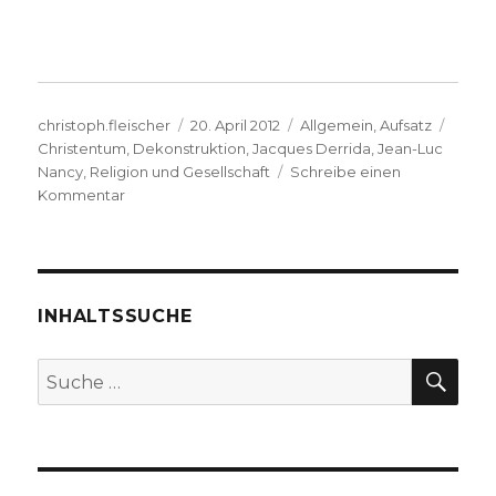
Autor
Veröffentlicht
Kategorien
Schla
christoph.fleischer
20. April 2012
Allgemein
,
Aufsatz
am
Christentum
,
Dekonstruktion
,
Jacques Derrida
,
Jean-Luc
Nancy
,
Religion und Gesellschaft
Schreibe einen
zu
Kommentar
Die
Unverfügbarkeit
Gottes.
Beobachtungen
zur
INHALTSSUCHE
Dekonstruktion
des
SU
Suche
Christentums
nach:
bei
Jean-
Luc
Nancy