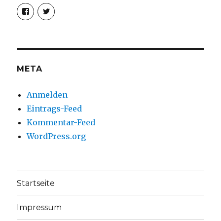
Profil
Profil
von
von
christoph.fleischer1
ChristophFl
auf
auf
Facebook
Twitter
anzeigen
anzeigen
META
Anmelden
Eintrags-Feed
Kommentar-Feed
WordPress.org
Startseite
Impressum