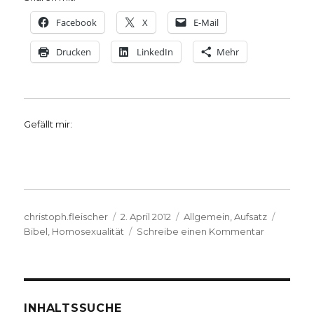
Facebook
X
E-Mail
Drucken
LinkedIn
Mehr
Gefällt mir:
Autor
Veröffentlicht
Kategorien
Schlag
christoph.fleischer
2. April 2012
Allgemein
,
Aufsatz
am
zu
Bibel
,
Homosexualität
Schreibe einen Kommentar
Notiz
zu
Bibel
und
Homosexual
INHALTSSUCHE