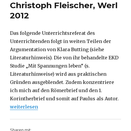
Christoph Fleischer, Werl
2012
Das folgende Unterrichtsreferat des
Unterrichtenden folgt in weiten Teilen der
Argumentation von Klara Butting (siehe
Literaturhinweis). Die von ihr behandelte EKD
Studie „Mit Spannungen leben“ (s.
Literaturhinweise) wird aus praktischen
Gründen ausgeblendet. Zudem konzentriere
ich mich auf den Römerbrief und den 1.
Korintherbrief und somit auf Paulus als Autor.
„Notiz zu Bibel und Homosexualität. Christoph Flei
weiterlesen
Sharen mit: