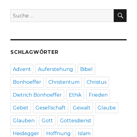
Christoph
Fleischer,
SU
Suche
Werl
nach:
2012
SCHLAGWÖRTER
Advent
Auferstehung
Bibel
Bonhoeffer
Christentum
Christus
Dietrich Bonhoeffer
Ethik
Frieden
Gebet
Gesellschaft
Gewalt
Glaube
Glauben
Gott
Gottesdienst
Heidegger
Hoffnung
Islam