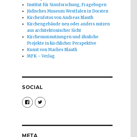
Institut für Sinnforschung, Fragebogen
Jüdisches Museum Westfalen in Dorsten
Kirchenfotos von Andreas Blauth
Kirchengebäude neu oder anders nutzen
aus architektonischer Sicht
Kirchenumnutzungen und ähnliche
Projekte in kirchlicher Perspektive
Kunst von Marlies Blauth
MFK – Verlag
SOCIAL
Profil
Profil
von
von
christoph.fleischer1
ChristophFl
auf
auf
Facebook
Twitter
anzeigen
anzeigen
META