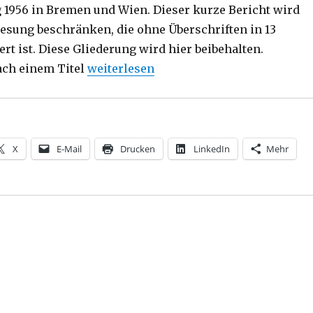
 1956 in Bremen und Wien. Dieser kurze Bericht wird
rlesung beschränken, die ohne Überschriften in 13
rt ist. Diese Gliederung wird hier beibehalten.
„Das Ende des Rationalismus – Martin H
ach einem Titel
weiterlesen
X
E-Mail
Drucken
LinkedIn
Mehr