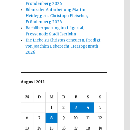
Fröndenberg 2026
Bilanz der Aufarbeitung Martin
Heideggers, Christoph Fleischer,
Fröndenberg 2026
Bachüberquerung im Lägertal,
Pressenotiz Stadt Iserlohn
Die Liebe zu Christus erneuern, Predigt
von Joachim Leberecht, Herzogenrath
2026
August 2012
M
D
M
D
F
S
S
1
2
3
4
5
6
7
8
9
10
11
12
13
14
15
16
17
18
19