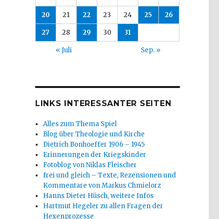
20
21
22
23
24
25
26
27
28
29
30
31
« Juli
Sep. »
LINKS INTERESSANTER SEITEN
Alles zum Thema Spiel
Blog über Theologie und Kirche
Dietrich Bonhoeffer 1906 – 1945
Erinnerungen der Kriegskinder
Fotoblog von Niklas Fleischer
frei und gleich – Texte, Rezensionen und
Kommentare von Markus Chmielorz
Hanns Dieter Hüsch, weitere Infos
Hartmut Hegeler zu allen Fragen der
Hexenprozesse