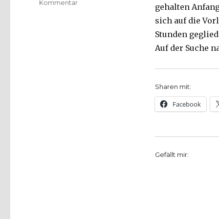
zu
Kommentar
gehalten Anfang
Das
sich auf die Vo
Ende
des
Stunden gegliede
Rationalismus
Auf der Suche n
–
Martin
Heideggers
Schrift
Sharen mit:
„Der
Facebook
Satz
vom
Grund“,
Christoph
Fleischer,
Gefällt mir:
Werl
2012