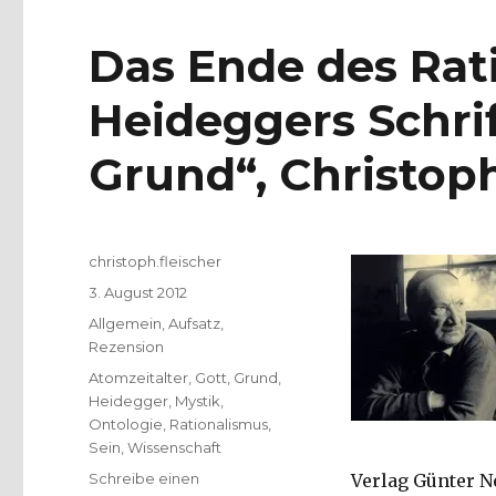
Das Ende des Rat
Heideggers Schri
Grund“, Christoph
Autor
christoph.fleischer
Veröffentlicht
3. August 2012
am
Kategorien
Allgemein
,
Aufsatz
,
Rezension
Schlagwörter
Atomzeitalter
,
Gott
,
Grund
,
Heidegger
,
Mystik
,
Ontologie
,
Rationalismus
,
Sein
,
Wissenschaft
Schreibe einen
Verlag Günter Ne