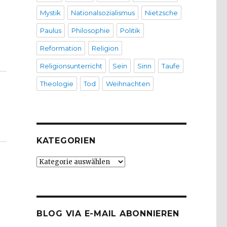
Mystik
Nationalsozialismus
Nietzsche
Paulus
Philosophie
Politik
eideggers Schrift „Der Satz vom Grund“, Christoph Flei
Reformation
Religion
Religionsunterricht
Sein
Sinn
Taufe
Theologie
Tod
Weihnachten
KATEGORIEN
Kategorien
BLOG VIA E-MAIL ABONNIEREN