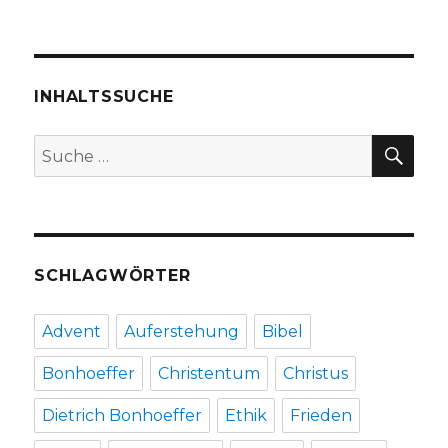
Predigt
über
Galater
5,
25
INHALTSSUCHE
–
6,
SU
Suche
10,
nach:
Christoph
Fleischer.
Werl
2012
SCHLAGWÖRTER
Advent
Auferstehung
Bibel
Bonhoeffer
Christentum
Christus
Dietrich Bonhoeffer
Ethik
Frieden