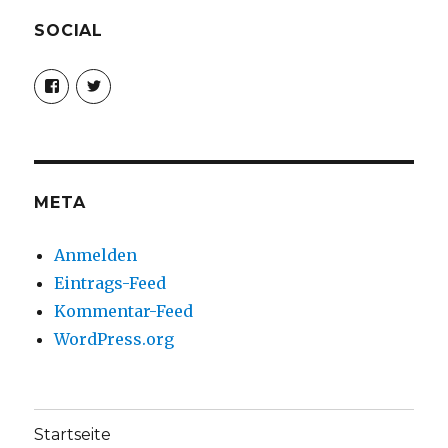
SOCIAL
Profil
Profil
von
von
christoph.fleischer1
ChristophFl
auf
auf
Facebook
Twitter
anzeigen
anzeigen
META
Anmelden
Eintrags-Feed
Kommentar-Feed
WordPress.org
Startseite