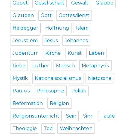
Gebet
Gesellschaft
Gewalt
Glaube
Glauben
Gott
Gottesdienst
Heidegger
Hoffnung
Islam
Jerusalem
Jesus
Johannes
Judentum
Kirche
Kunst
Leben
Liebe
Luther
Mensch
Metaphysik
Mystik
Nationalsozialismus
Nietzsche
Paulus
Philosophie
Politik
Reformation
Religion
Religionsunterricht
Sein
Sinn
Taufe
Theologie
Tod
Weihnachten