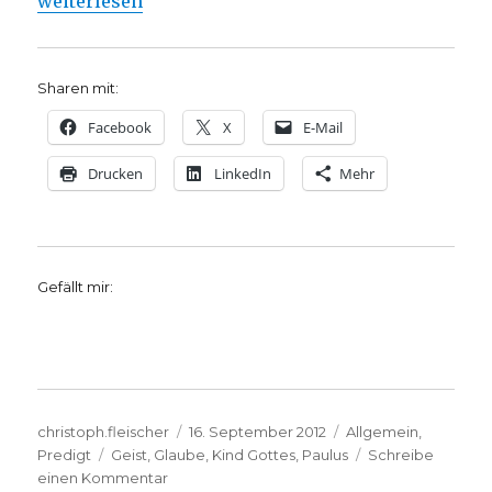
„Predigt über Galater 5, 25 – 6, 10, Christoph Fleisc
weiterlesen
Sharen mit:
Facebook
X
E-Mail
Drucken
LinkedIn
Mehr
Gefällt mir:
Autor
Veröffentlicht
Kategorien
christoph.fleischer
16. September 2012
Allgemein
,
Schlagwörter
am
Predigt
Geist
,
Glaube
,
Kind Gottes
,
Paulus
Schreibe
zu
einen Kommentar