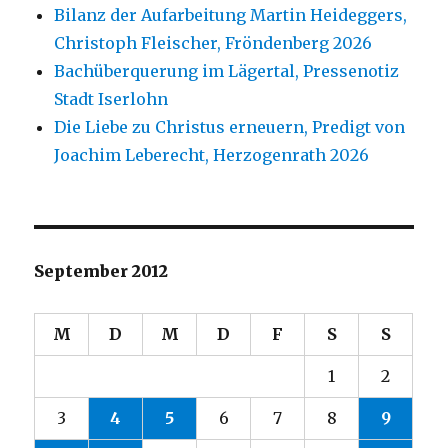
Bilanz der Aufarbeitung Martin Heideggers,
Christoph Fleischer, Fröndenberg 2026
Bachüberquerung im Lägertal, Pressenotiz
Stadt Iserlohn
Die Liebe zu Christus erneuern, Predigt von
Joachim Leberecht, Herzogenrath 2026
September 2012
M
D
M
D
F
S
S
1
2
3
4
5
6
7
8
9