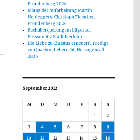
Fröndenberg 2026
Bilanz der Aufarbeitung Martin
Heideggers, Christoph Fleischer,
Fröndenberg 2026
Bachüberquerung im Lägertal,
Pressenotiz Stadt Iserlohn
Die Liebe zu Christus erneuern, Predigt
von Joachim Leberecht, Herzogenrath
2026
September 2012
M
D
M
D
F
S
S
1
2
3
4
5
6
7
8
9
10
11
12
13
14
15
16