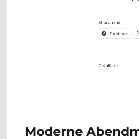
von
Paul
Fleming
Sharen mit:
Facebook
Gefällt mir:
Moderne Abendm