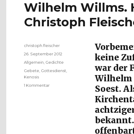
Wilhelm Willms.
Christoph Fleisch
Vorbemerk
Autor
christoph.fleischer
Veröffentlicht
26. September 2012
keine Zu
am
Kategorien
Allgemein
,
Gedichte
war der 
Schlagwörter
Gebete
,
Gottesdienst
,
Wilhelm 
Kenosis
zu
1 Kommentar
Soest. A
Moderne
Kirchent
Abendmahlsgebete
von
achtzige
Wilhelm
Willms.
bekannt.
Herausgegeben
offenbart
von