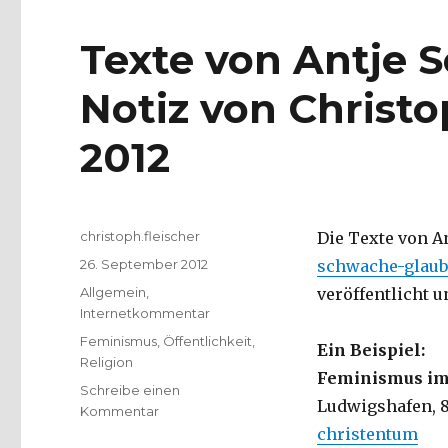
Texte von Antje S
Notiz von Christo
2012
Autor
christoph.fleischer
Die Texte von An
Veröffentlicht
26. September 2012
schwache-glaub
am
Kategorien
Allgemein
,
veröffentlicht u
Internetkommentar
Schlagwörter
Feminismus
,
Öffentlichkeit
,
Ein Beispiel:
Religion
Feminismus im
Schreibe einen
Ludwigshafen, 8
zu
Kommentar
Texte
christentum