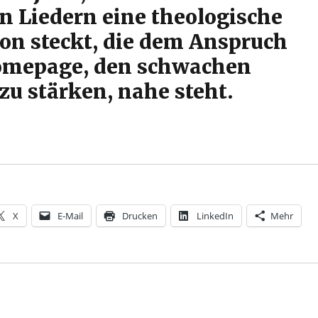
 Liedern eine theologische
on steckt, die dem Anspruch
omepage, den schwachen
zu stärken, nahe steht.
mahlsgebete von Wilhelm Willms. Herausgegeben von C
X
E-Mail
Drucken
LinkedIn
Mehr