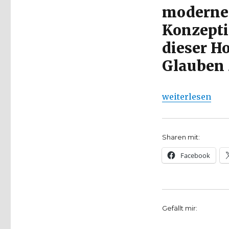
Christoph
modernen
Fleischer,
Werl
Konzepti
2010
dieser H
Glauben 
„Moderne Abend
weiterlesen
Sharen mit:
Facebook
Gefällt mir: