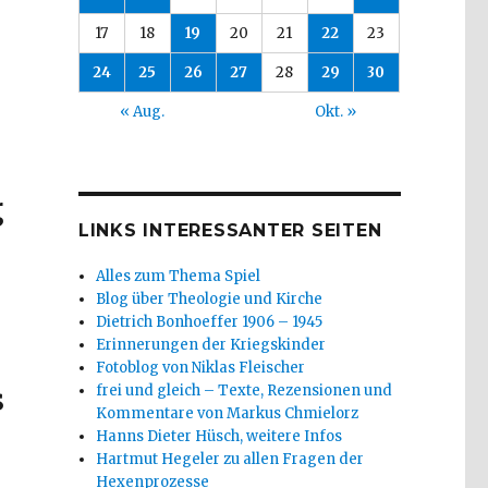
17
18
19
20
21
22
23
24
25
26
27
28
29
30
« Aug.
Okt. »
g
LINKS INTERESSANTER SEITEN
Alles zum Thema Spiel
Blog über Theologie und Kirche
Dietrich Bonhoeffer 1906 – 1945
Erinnerungen der Kriegskinder
Fotoblog von Niklas Fleischer
s
frei und gleich – Texte, Rezensionen und
Kommentare von Markus Chmielorz
Hanns Dieter Hüsch, weitere Infos
Hartmut Hegeler zu allen Fragen der
Hexenprozesse