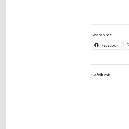
von
Antje
Schrupp,
Frankfurt,
Notiz
von
Sharen mit:
Christoph
Fleischer,
Facebook
Werl
2012
Gefällt mir: