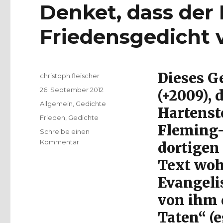
Denket, dass der 
Friedensgedicht 
Dieses G
Autor
christoph.fleischer
Veröffentlicht
26. September 2012
(+2009), 
am
Kategorien
Allgemein
,
Gedichte
Hartenst
Schlagwörter
Frieden
,
Gedichte
Fleming
Schreibe einen
zu
Kommentar
dortigen
Denket,
Text woh
dass
der
Evangeli
Friede
nährt
von ihm 
–
Taten“ (e
Friedensgedicht