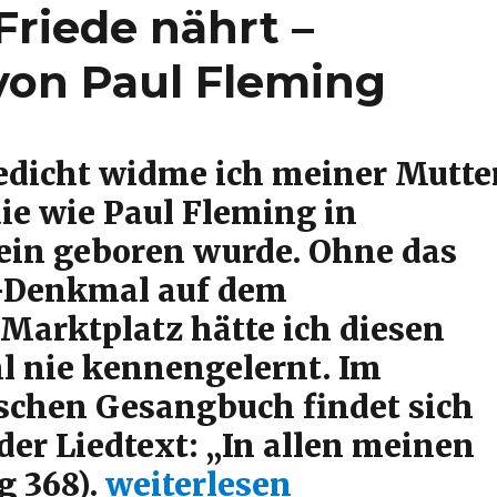
Friede nährt –
von Paul Fleming
edicht widme ich meiner Mutte
die wie Paul Fleming in
ein geboren wurde. Ohne das
-Denkmal auf dem
 Marktplatz hätte ich diesen
l nie kennengelernt. Im
schen Gesangbuch findet sich
der Liedtext: „In allen meinen
„Denket, dass der Fried
g 368).
weiterlesen