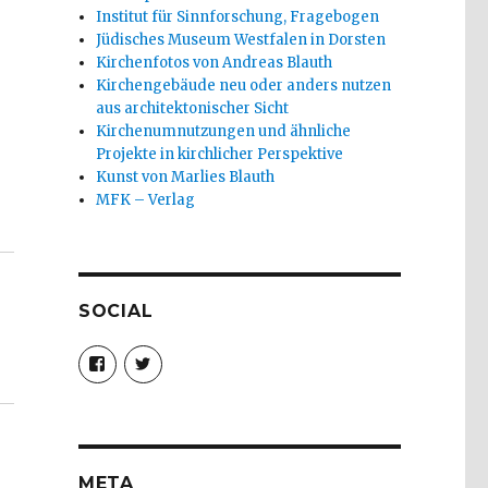
Institut für Sinnforschung, Fragebogen
Jüdisches Museum Westfalen in Dorsten
Kirchenfotos von Andreas Blauth
Kirchengebäude neu oder anders nutzen
aus architektonischer Sicht
Kirchenumnutzungen und ähnliche
Projekte in kirchlicher Perspektive
Kunst von Marlies Blauth
MFK – Verlag
hristoph Fleischer, Werl 2010“
SOCIAL
Profil
Profil
von
von
christoph.fleischer1
ChristophFl
auf
auf
Facebook
Twitter
anzeigen
anzeigen
META