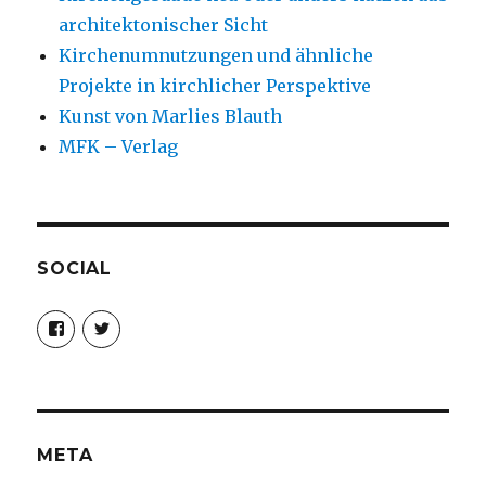
architektonischer Sicht
Kirchenumnutzungen und ähnliche
Projekte in kirchlicher Perspektive
Kunst von Marlies Blauth
MFK – Verlag
SOCIAL
Profil
Profil
von
von
christoph.fleischer1
ChristophFl
auf
auf
Facebook
Twitter
anzeigen
anzeigen
META