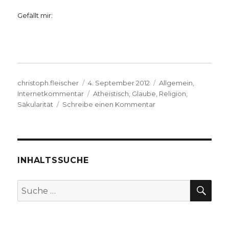
Gefällt mir:
Autor
Veröffentlicht
Kategorien
christoph.fleischer
4. September 2012
Allgemein
,
am
Schlagwörter
Internetkommentar
Atheistisch
,
Glaube
,
Religion
,
zu
Säkularität
Schreibe einen Kommentar
Texte
auf
der
Homepage
www.markus-
INHALTSSUCHE
chmielorz.de
SU
Suche
nach: