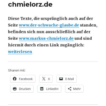
chmielorz.de
Diese Texte, die ursprünglich auch auf der
Seite
www.der-schwache-glaube.de
standen,
befinden sich nun ausschließlich auf der
Seite
www.markus-chmielorz.de
und sind
hiermit durch einen Link zugänglich:
„Texte auf der Homepage www.markus-chmielor
weiterlesen
Sharen mit:
Facebook
X
E-Mail
Drucken
LinkedIn
Mehr