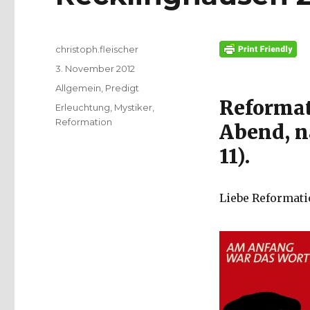
Autor
christoph.fleischer
Veröffentlicht
3. November 2012
am
Kategorien
Allgemein
,
Predigt
Reformat
Schlagwörter
Erleuchtung
,
Mystiker
,
Reformation
Abend, n
11).
Liebe Reformat