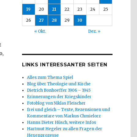
19
20
21
22
23
24
25
26
27
28
29
30
« Okt.
Dez. »
t
o,
LINKS INTERESSANTER SEITEN
Alles zum Thema Spiel
Blog über Theologie und Kirche
Dietrich Bonhoeffer 1906 – 1945
Erinnerungen der Kriegskinder
Fotoblog von Niklas Fleischer
frei und gleich – Texte, Rezensionen und
Kommentare von Markus Chmielorz
Hanns Dieter Hüsch, weitere Infos
Hartmut Hegeler zu allen Fragen der
Hexenprozesse