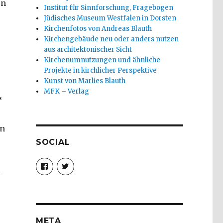
en
Institut für Sinnforschung, Fragebogen
Jüdisches Museum Westfalen in Dorsten
Kirchenfotos von Andreas Blauth
Kirchengebäude neu oder anders nutzen
aus architektonischer Sicht
Kirchenumnutzungen und ähnliche
Projekte in kirchlicher Perspektive
Kunst von Marlies Blauth
MFK – Verlag
“
en
SOCIAL
Profil
Profil
d
von
von
christoph.fleischer1
ChristophFl
auf
auf
Facebook
Twitter
anzeigen
anzeigen
META