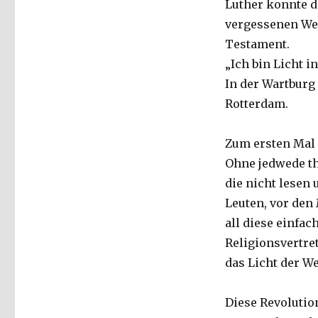
Luther konnte da
vergessenen Wei
Testament.
„Ich bin Licht i
In der Wartburg
Rotterdam.
Zum ersten Mal l
Ohne jedwede th
die nicht lesen
Leuten, vor den
all diese einfac
Religionsvertret
das Licht der We
Diese Revolutio