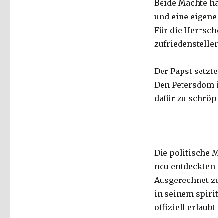
Beide Mächte ha
und eine eigen
Für die Herrsche
zufriedenstelle
Der Papst setzt
Den Petersdom i
dafür zu schröp
Die politische M
neu entdeckten
Ausgerechnet zu 
in seinem spiri
offiziell erlaubt