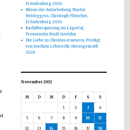
Fröndenberg 2026
Bilanz der Aufarbeitung Martin
Heideggers, Christoph Fleischer,
Fröndenberg 2026
Bachüberquerung im Lägertal,
t
Pressenotiz Stadt Iserlohn
Die Liebe zu Christus erneuern, Predigt
von Joachim Leberecht, Herzogenrath
2026
November 2012
z
M
D
M
D
F
S
S
1
2
3
4
st
5
6
7
8
9
10
11
12
13
14
15
16
17
18