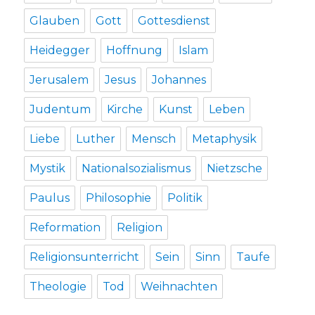
Glauben
Gott
Gottesdienst
Heidegger
Hoffnung
Islam
Jerusalem
Jesus
Johannes
Judentum
Kirche
Kunst
Leben
Liebe
Luther
Mensch
Metaphysik
Mystik
Nationalsozialismus
Nietzsche
Paulus
Philosophie
Politik
Reformation
Religion
Religionsunterricht
Sein
Sinn
Taufe
Theologie
Tod
Weihnachten