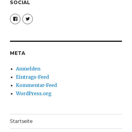
SOCIAL
Profil
Profil
von
von
christoph.fleischer1
ChristophFl
auf
auf
Facebook
Twitter
anzeigen
anzeigen
META
Anmelden
Eintrags-Feed
Kommentar-Feed
WordPress.org
Startseite