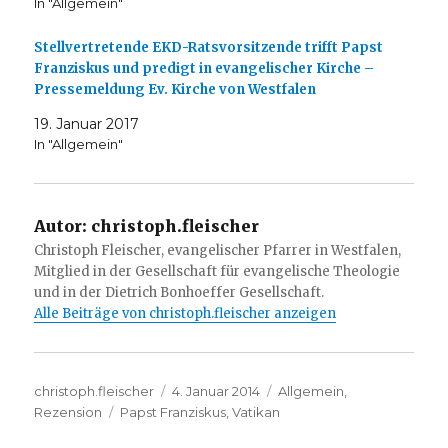
In "Allgemein"
Stellvertretende EKD-Ratsvorsitzende trifft Papst
Franziskus und predigt in evangelischer Kirche –
Pressemeldung Ev. Kirche von Westfalen
19. Januar 2017
In "Allgemein"
Autor:
christoph.fleischer
Christoph Fleischer, evangelischer Pfarrer in Westfalen,
Mitglied in der Gesellschaft für evangelische Theologie
und in der Dietrich Bonhoeffer Gesellschaft.
Alle Beiträge von christoph.fleischer anzeigen
Autor
Veröffentlicht
Kategorien
christoph.fleischer
4. Januar 2014
Allgemein
,
Schlagwörter
am
Rezension
Papst Franziskus
,
Vatikan