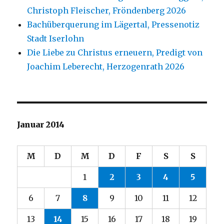
Christoph Fleischer, Fröndenberg 2026
Bachüberquerung im Lägertal, Pressenotiz
Stadt Iserlohn
Die Liebe zu Christus erneuern, Predigt von
Joachim Leberecht, Herzogenrath 2026
Januar 2014
M
D
M
D
F
S
S
1
2
3
4
5
6
7
8
9
10
11
12
13
14
15
16
17
18
19