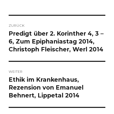
Beitragsnavigation
ZURÜCK
Predigt über 2. Korinther 4, 3 –
Vorheriger
Beitrag:
6, Zum Epiphaniastag 2014,
Christoph Fleischer, Werl 2014
WEITER
Ethik im Krankenhaus,
Nächster
Beitrag:
Rezension von Emanuel
Behnert, Lippetal 2014