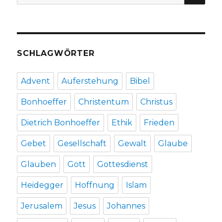
nach:
2014
SCHLAGWÖRTER
Advent
Auferstehung
Bibel
Bonhoeffer
Christentum
Christus
Dietrich Bonhoeffer
Ethik
Frieden
Gebet
Gesellschaft
Gewalt
Glaube
Glauben
Gott
Gottesdienst
Heidegger
Hoffnung
Islam
Jerusalem
Jesus
Johannes