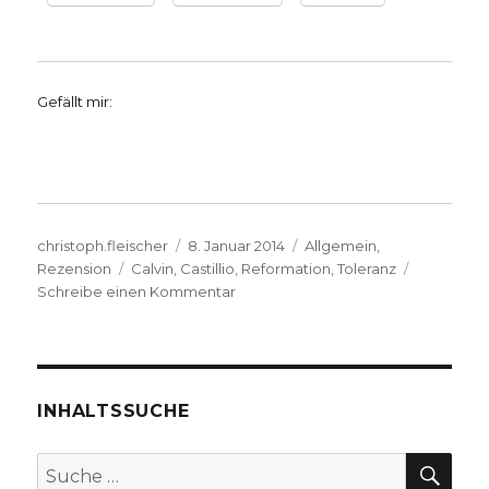
Gefällt mir:
Autor
Veröffentlicht
Kategorien
christoph.fleischer
8. Januar 2014
Allgemein
,
Schlagwörter
am
Rezension
Calvin
,
Castillio
,
Reformation
,
Toleranz
zu
Schreibe einen Kommentar
Dekonstruktion
der
Geschichte,
Rezension
von
INHALTSSUCHE
Christoph
Fleischer,
SU
Suche
Werl