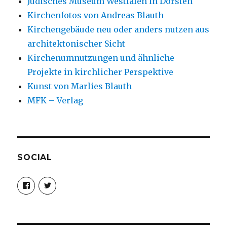
Jüdisches Museum Westfalen in Dorsten
Kirchenfotos von Andreas Blauth
Kirchengebäude neu oder anders nutzen aus
architektonischer Sicht
Kirchenumnutzungen und ähnliche
Projekte in kirchlicher Perspektive
Kunst von Marlies Blauth
MFK – Verlag
SOCIAL
Profil
Profil
von
von
christoph.fleischer1
ChristophFl
auf
auf
Facebook
Twitter
anzeigen
anzeigen