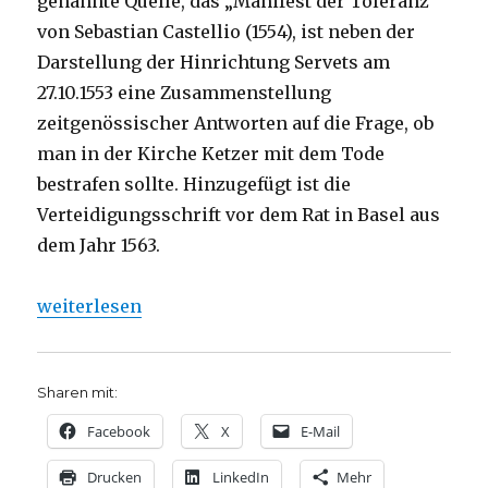
genannte Quelle, das „Manifest der Toleranz“
von Sebastian Castellio (1554), ist neben der
Darstellung der Hinrichtung Servets am
27.10.1553 eine Zusammenstellung
zeitgenössischer Antworten auf die Frage, ob
man in der Kirche Ketzer mit dem Tode
bestrafen sollte. Hinzugefügt ist die
Verteidigungsschrift vor dem Rat in Basel aus
dem Jahr 1563.
„Dekonstruktion der Geschichte, Rezension von Chr
weiterlesen
Sharen mit:
Facebook
X
E-Mail
Drucken
LinkedIn
Mehr