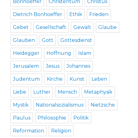
Bonhoeffer
Christentum
Christus
Dietrich Bonhoeffer
Ethik
Frieden
Gebet
Gesellschaft
Gewalt
Glaube
Glauben
Gott
Gottesdienst
Heidegger
Hoffnung
Islam
Jerusalem
Jesus
Johannes
Judentum
Kirche
Kunst
Leben
Liebe
Luther
Mensch
Metaphysik
Mystik
Nationalsozialismus
Nietzsche
Paulus
Philosophie
Politik
Reformation
Religion