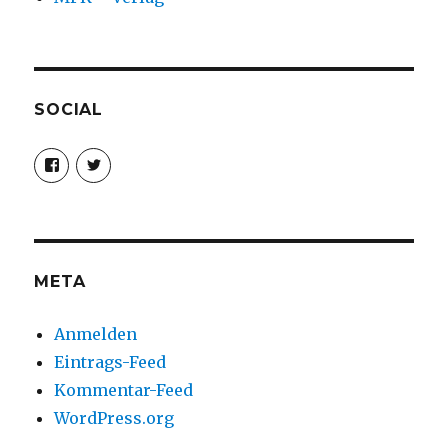
SOCIAL
Profil
Profil
von
von
christoph.fleischer1
ChristophFl
auf
auf
Facebook
Twitter
anzeigen
anzeigen
META
Anmelden
Eintrags-Feed
Kommentar-Feed
WordPress.org