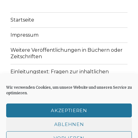
Startseite
Impressum
Weitere Veröffentlichungen in Büchern oder
Zeitschriften
Einleitungstext: Fragen zur inhaltlichen
Position der Homepage und zum Begriff des
„schwachen Glaubens“
Wir verwenden Cookies, um unsere Website und unseren Service zu
optimieren.
Einladung zur Mitarbeit: Rezensionen,
Aufsätze, Gedichte und Predigten
AKZEPTIEREN
Cookie-Richtlinie (EU)
ABLEHNEN