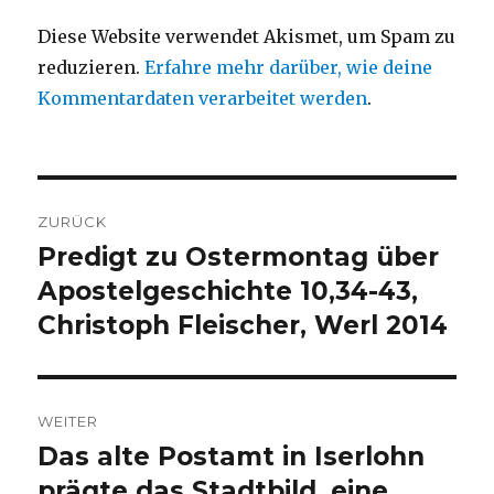
Diese Website verwendet Akismet, um Spam zu
reduzieren.
Erfahre mehr darüber, wie deine
Kommentardaten verarbeitet werden
.
Beitragsnavigation
ZURÜCK
Predigt zu Ostermontag über
Vorheriger
Beitrag:
Apostelgeschichte 10,34-43,
Christoph Fleischer, Werl 2014
WEITER
Das alte Postamt in Iserlohn
Nächster
Beitrag:
prägte das Stadtbild, eine