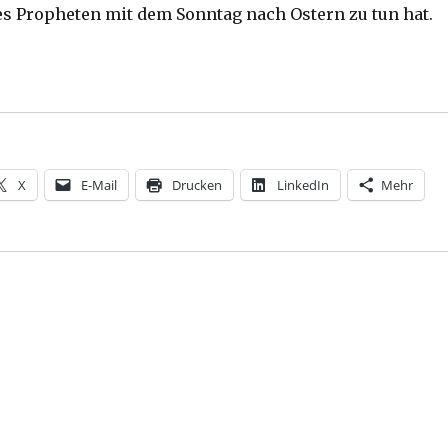
s Propheten mit dem Sonntag nach Ostern zu tun hat.
ntag Quasimodogeniti 2014 über Jesaja 40,26 – 31, Chri
X
E-Mail
Drucken
LinkedIn
Mehr