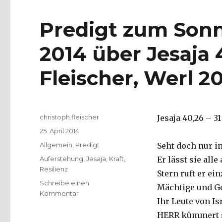
Predigt zum Son
2014 über Jesaja 
Fleischer, Werl 2
Autor
christoph.fleischer
Jesaja 40,26 – 3
Veröffentlicht
25. April 2014
am
Kategorien
Allgemein
,
Predigt
Seht doch nur in
Schlagwörter
Auferstehung
,
Jesaja
,
Kraft
,
Er lässt sie al
Resilienz
Stern ruft er ei
Schreibe einen
Mächtige und Ge
zu
Kommentar
Ihr Leute von I
Predigt
zum
HERR kümmert si