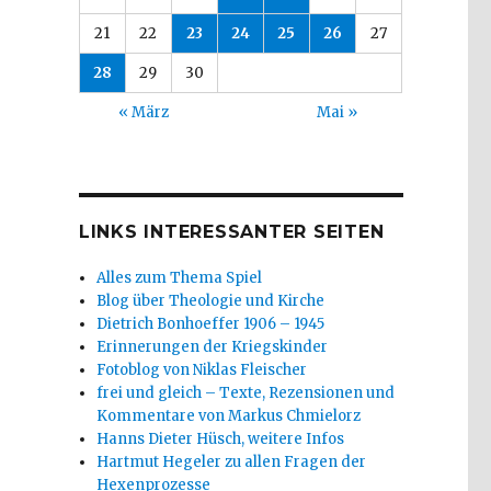
21
22
23
24
25
26
27
28
29
30
« März
Mai »
LINKS INTERESSANTER SEITEN
Alles zum Thema Spiel
Blog über Theologie und Kirche
Dietrich Bonhoeffer 1906 – 1945
Erinnerungen der Kriegskinder
Fotoblog von Niklas Fleischer
frei und gleich – Texte, Rezensionen und
Kommentare von Markus Chmielorz
Hanns Dieter Hüsch, weitere Infos
Hartmut Hegeler zu allen Fragen der
Hexenprozesse