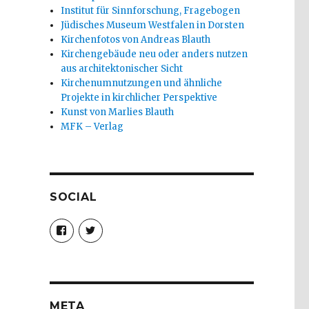
Institut für Sinnforschung, Fragebogen
Jüdisches Museum Westfalen in Dorsten
Kirchenfotos von Andreas Blauth
Kirchengebäude neu oder anders nutzen
aus architektonischer Sicht
Kirchenumnutzungen und ähnliche
Projekte in kirchlicher Perspektive
Kunst von Marlies Blauth
MFK – Verlag
SOCIAL
Profil
Profil
von
von
christoph.fleischer1
ChristophFl
auf
auf
Facebook
Twitter
anzeigen
anzeigen
META