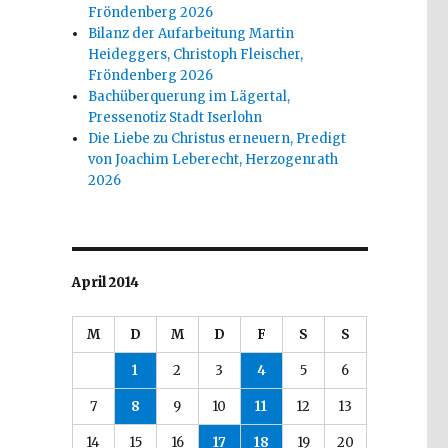
Fröndenberg 2026
Bilanz der Aufarbeitung Martin
Heideggers, Christoph Fleischer,
Fröndenberg 2026
Bachüberquerung im Lägertal,
Pressenotiz Stadt Iserlohn
Die Liebe zu Christus erneuern, Predigt
von Joachim Leberecht, Herzogenrath
2026
April 2014
M
D
M
D
F
S
S
1
2
3
4
5
6
7
8
9
10
11
12
13
14
15
16
17
18
19
20