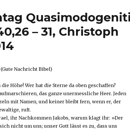
ntag Quasimodogenit
40,26 – 31, Christoph
014
1 (Gute Nachricht Bibel)
 die Höhe! Wer hat die Sterne da oben geschaffen?
le aufmarschieren, das ganze unermessliche Heer. Jeden
nzeln mit Namen, und keiner bleibt fern, wenn er, der
waltige, ruft.
srael, ihr Nachkommen Jakobs, warum klagt ihr: »Der
ch nicht um uns; unser Gott lässt es zu, dass uns