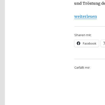
und Tröstung de
„Predigt zum Son
weiterlesen
Sharen mit:
Facebook
Gefällt mir: