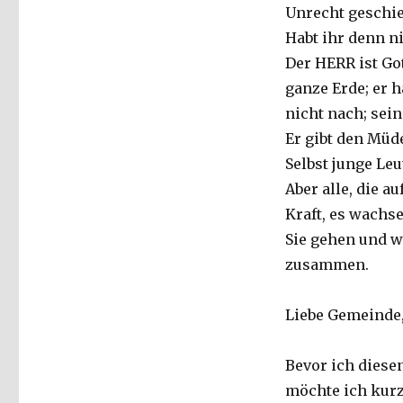
Sonntag
Unrecht geschi
Quasimodogeniti
Habt ihr denn ni
2014
über
Der HERR ist Got
Jesaja
ganze Erde; er h
40,26
nicht nach; sein
–
31,
Er gibt den Müd
Christoph
Selbst junge Leu
Fleischer,
Aber alle, die 
Werl
2014
Kraft, es wachs
Sie gehen und w
zusammen.
Liebe Gemeinde
Bevor ich diese
möchte ich kurz