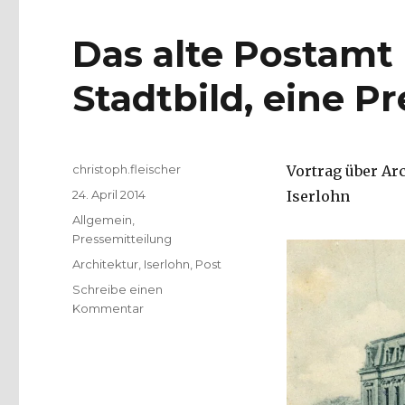
Das alte Postamt 
Stadtbild, eine P
Autor
christoph.fleischer
Vortrag über Arc
Veröffentlicht
24. April 2014
Iserlohn
am
Kategorien
Allgemein
,
Pressemitteilung
Schlagwörter
Architektur
,
Iserlohn
,
Post
Schreibe einen
zu
Kommentar
Das
alte
Postamt
in
Iserlohn