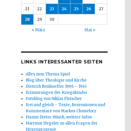
21
22
23
24
25
26
27
28
29
30
« März
Mai »
LINKS INTERESSANTER SEITEN
Alles zum Thema Spiel
Blog über Theologie und Kirche
Dietrich Bonhoeffer 1906 – 1945
Erinnerungen der Kriegskinder
Fotoblog von Niklas Fleischer
frei und gleich – Texte, Rezensionen und
Kommentare von Markus Chmielorz
Hanns Dieter Hüsch, weitere Infos
Hartmut Hegeler zu allen Fragen der
Hexenprozesse