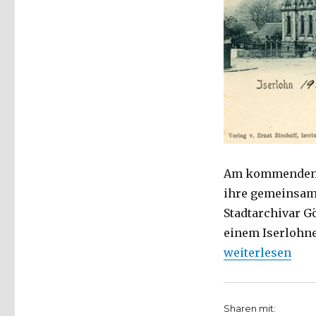
prägte
das
Stadtbild,
eine
Pressemeldung
mit
Bild
Am kommenden Di
ihre gemeinsame
Stadtarchivar G
einem Iserlohne
„Das alte Postam
weiterlesen
Sharen mit: