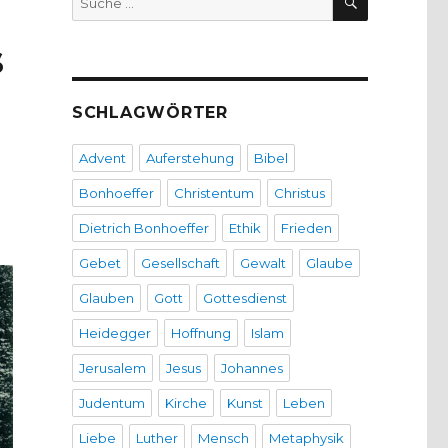
nach:
s
d
SCHLAGWÖRTER
Advent
Auferstehung
Bibel
Bonhoeffer
Christentum
Christus
Dietrich Bonhoeffer
Ethik
Frieden
Gebet
Gesellschaft
Gewalt
Glaube
Glauben
Gott
Gottesdienst
Heidegger
Hoffnung
Islam
Jerusalem
Jesus
Johannes
Judentum
Kirche
Kunst
Leben
Liebe
Luther
Mensch
Metaphysik