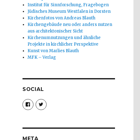
Institut für Sinnforschung, Fragebogen
Jüdisches Museum Westfalen in Dorsten
Kirchenfotos von Andreas Blauth
Kirchengebäude neu oder anders nutzen
aus architektonischer Sicht
Kirchenumnutzungen und ähnliche
Projekte in kirchlicher Perspektive
Kunst von Marlies Blauth
MFK – Verlag
SOCIAL
Profil
Profil
von
von
christoph.fleischer1
ChristophFl
auf
auf
Facebook
Twitter
anzeigen
anzeigen
META