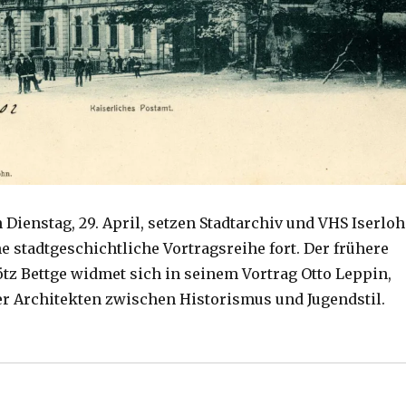
enstag, 29. April, setzen Stadtarchiv und VHS Iserlo
 stadtgeschichtliche Vortragsreihe fort. Der frühere
ötz Bettge widmet sich in seinem Vortrag Otto Leppin,
r Architekten zwischen Historismus und Jugendstil.
t in Iserlohn prägte das Stadtbild, eine Pressemeldung 