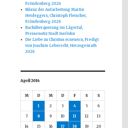
Fröndenberg 2026
Bilanz der Aufarbeitung Martin
Heideggers, Christoph Fleischer,
Fröndenberg 2026
Bachüberquerung im Lägertal,
Pressenotiz Stadt Iserlohn
Die Liebe zu Christus erneuern, Predigt
von Joachim Leberecht, Herzogenrath
2026
April 2014
M
D
M
D
F
S
S
1
2
3
4
5
6
7
8
9
10
11
12
13
14
15
16
17
18
19
20