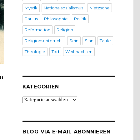
Mystik
Nationalsozialismus
Nietzsche
Paulus
Philosophie
Politik
Reformation
Religion
Religionsunterricht
Sein
Sinn
Taufe
Theologie
Tod
Weihnachten
hn
KATEGORIEN
Kategorien
mit Bild“
BLOG VIA E-MAIL ABONNIEREN