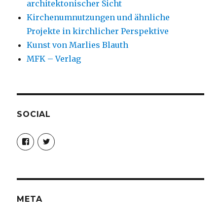
architektonischer Sicht
Kirchenumnutzungen und ähnliche
Projekte in kirchlicher Perspektive
Kunst von Marlies Blauth
MFK – Verlag
SOCIAL
Profil
Profil
von
von
christoph.fleischer1
ChristophFl
auf
auf
Facebook
Twitter
anzeigen
anzeigen
META