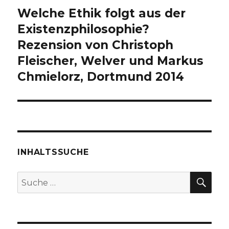
Welche Ethik folgt aus der
Nächster
Beitrag:
Existenzphilosophie?
Rezension von Christoph
Fleischer, Welver und Markus
Chmielorz, Dortmund 2014
INHALTSSUCHE
SU
Suche
nach: