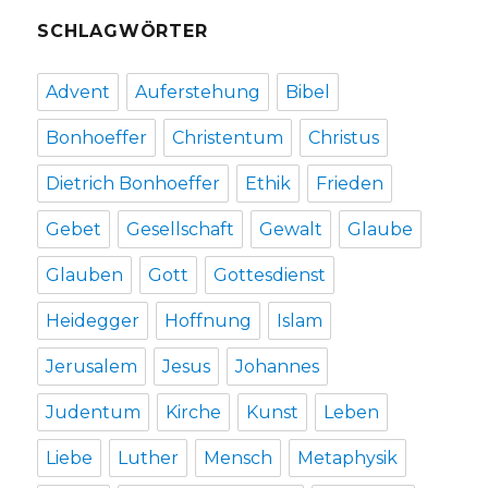
SCHLAGWÖRTER
Advent
Auferstehung
Bibel
Bonhoeffer
Christentum
Christus
Dietrich Bonhoeffer
Ethik
Frieden
Gebet
Gesellschaft
Gewalt
Glaube
Glauben
Gott
Gottesdienst
Heidegger
Hoffnung
Islam
Jerusalem
Jesus
Johannes
Judentum
Kirche
Kunst
Leben
Liebe
Luther
Mensch
Metaphysik