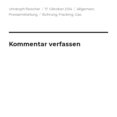
Autor
Veröffentlicht
Kategorien
christoph.fleischer
17. Oktober 2014
Allgemein
,
Schlagwörter
am
Pressemitteilung
Bohrung
,
Fracking
,
Gas
Kommentar verfassen