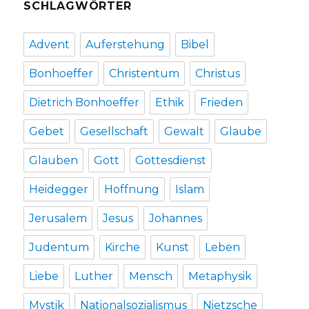
SCHLAGWÖRTER
Advent
Auferstehung
Bibel
Bonhoeffer
Christentum
Christus
Dietrich Bonhoeffer
Ethik
Frieden
Gebet
Gesellschaft
Gewalt
Glaube
Glauben
Gott
Gottesdienst
Heidegger
Hoffnung
Islam
Jerusalem
Jesus
Johannes
Judentum
Kirche
Kunst
Leben
Liebe
Luther
Mensch
Metaphysik
Mystik
Nationalsozialismus
Nietzsche