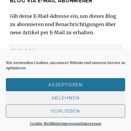
BLOG VIA E-MAIL ABONNIEREN
Gib deine E-Mail-Adresse ein, um dieses Blog
zu abonnieren und Benachrichtigungen über
neue Artikel per E-Mail zu erhalten.
E-
Mail-
Wir verwenden Cookies, um unsere Website und unseren Service zu
Adresse
optimieren.
ABONNIEREN
Schließe dich 52 anderen Abonnenten an
AKZEPTIEREN
ABLEHNEN
VORLIEBEN
NEUESTE BEITRÄGE
Cookie-Richtlinie
Impressum
Impressum
Kontaktstudium im Sommersemester 2026