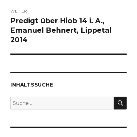
WEITER
Predigt über Hiob 14 i. A.,
Nächster
Beitrag:
Emanuel Behnert, Lippetal
2014
INHALTSSUCHE
SU
Suche
nach: