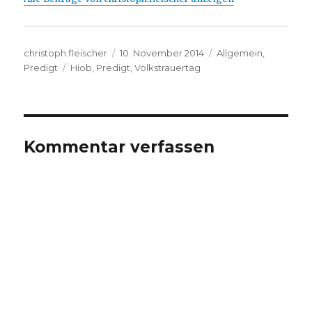
Autor
Veröffentlicht
Kategorien
christoph.fleischer
10. November 2014
Allgemein
,
Schlagwörter
am
Predigt
Hiob
,
Predigt
,
Volkstrauertag
Kommentar verfassen