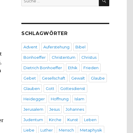
nach:
SCHLAGWÖRTER
Advent
Auferstehung
Bibel
t
Bonhoeffer
Christentum
Christus
,
Dietrich Bonhoeffer
Ethik
Frieden
n
Gebet
Gesellschaft
Gewalt
Glaube
Glauben
Gott
Gottesdienst
Heidegger
Hoffnung
Islam
Jerusalem
Jesus
Johannes
er
Judentum
Kirche
Kunst
Leben
Liebe
Luther
Mensch
Metaphysik