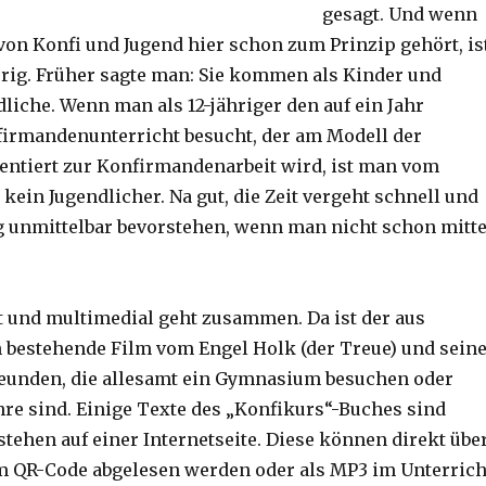
gesagt. Und wenn
von Konfi und Jugend hier schon zum Prinzip gehört, is
erig. Früher sagte man: Sie kommen als Kinder und
liche. Wenn man als 12-jähriger den auf ein Jahr
irmandenunterricht besucht, der am Modell der
ientiert zur Konfirmandenarbeit wird, ist man vom
kein Jugendlicher. Na gut, die Zeit vergeht schnell und
g unmittelbar bevorstehen, wenn man nicht schon mitt
t und multimedial geht zusammen. Da ist der aus
bestehende Film vom Engel Holk (der Treue) und sein
eunden, die allesamt ein Gymnasium besuchen oder
hre sind. Einige Texte des „Konfikurs“-Buches sind
stehen auf einer Internetseite. Diese können direkt übe
 QR-Code abgelesen werden oder als MP3 im Unterrich