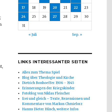
,
17
18
19
20
21
22
23
24
25
26
27
28
29
30
g
n
31
« Juli
Sep. »
LINKS INTERESSANTER SEITEN
t,
Alles zum Thema Spiel
Blog über Theologie und Kirche
Dietrich Bonhoeffer 1906 – 1945
Erinnerungen der Kriegskinder
Fotoblog von Niklas Fleischer
frei und gleich – Texte, Rezensionen und
Kommentare von Markus Chmielorz
Hanns Dieter Hüsch, weitere Infos