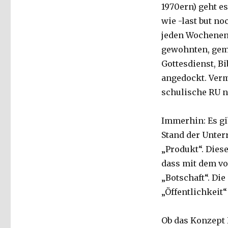
1970ern) geht e
wie -last but no
jeden Wochenend
gewohnten, gem
Gottesdienst, B
angedockt. Verm
schulische RU n
Immerhin: Es gi
Stand der Unter
„Produkt“. Dies
dass mit dem vo
„Botschaft“. Di
„Öffentlichkeit“ 
Ob das Konzept 