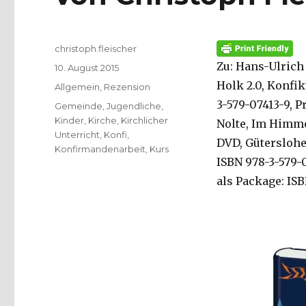
Autor
christoph.fleischer
Zu: Hans-Ulrich
Veröffentlicht
10. August 2015
am
Holk 2.0, Konfik
Kategorien
Allgemein
,
Rezension
3-579-07413-9, P
Schlagwörter
Gemeinde
,
Jugendliche
,
Kinder
,
Kirche
,
Kirchlicher
Nolte, Im Himme
Unterricht
,
Konfi
,
DVD, Güterslohe
Konfirmandenarbeit
,
Kurs
ISBN 978-3-579-
als Package: ISB