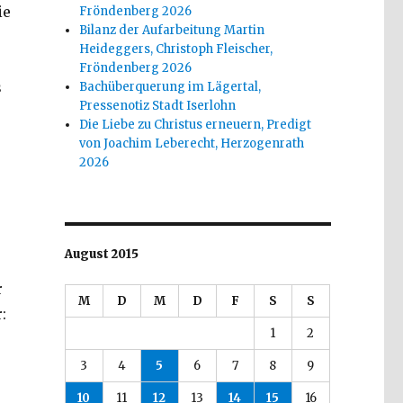
ie
Fröndenberg 2026
Bilanz der Aufarbeitung Martin
Heideggers, Christoph Fleischer,
Fröndenberg 2026
s
Bachüberquerung im Lägertal,
Pressenotiz Stadt Iserlohn
Die Liebe zu Christus erneuern, Predigt
von Joachim Leberecht, Herzogenrath
2026
August 2015
r
M
D
M
D
F
S
S
:
1
2
3
4
5
6
7
8
9
10
11
12
13
14
15
16