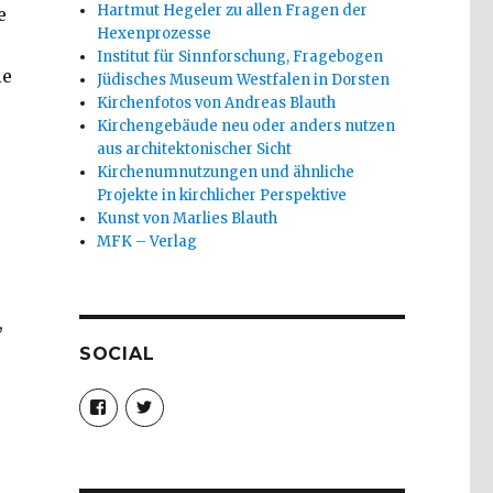
Hartmut Hegeler zu allen Fragen der
e
Hexenprozesse
Institut für Sinnforschung, Fragebogen
ie
Jüdisches Museum Westfalen in Dorsten
Kirchenfotos von Andreas Blauth
Kirchengebäude neu oder anders nutzen
aus architektonischer Sicht
Kirchenumnutzungen und ähnliche
Projekte in kirchlicher Perspektive
Kunst von Marlies Blauth
MFK – Verlag
,
SOCIAL
Profil
Profil
von
von
christoph.fleischer1
ChristophFl
auf
auf
Facebook
Twitter
anzeigen
anzeigen