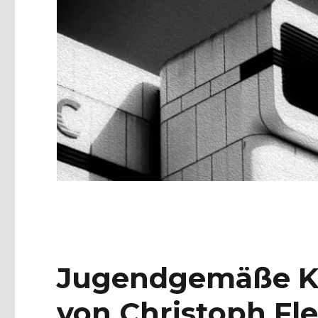
Jugendgemäße Ko
von Christoph Fle