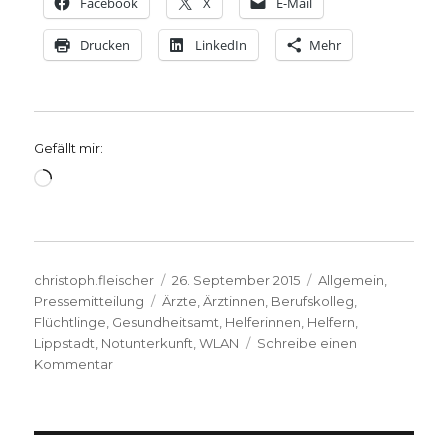
Facebook
X
E-Mail
Drucken
LinkedIn
Mehr
Gefällt mir:
Wird
geladen …
Autor
Veröffentlicht
Kategorien
christoph.fleischer
26. September 2015
Allgemein
,
Schlagwörter
am
Pressemitteilung
Ärzte
,
Ärztinnen
,
Berufskolleg
,
Flüchtlinge
,
Gesundheitsamt
,
Helferinnen
,
Helfern
,
Lippstadt
,
Notunterkunft
,
WLAN
Schreibe einen
zu
Kommentar
Erschöpft,
aber
zufrieden
–