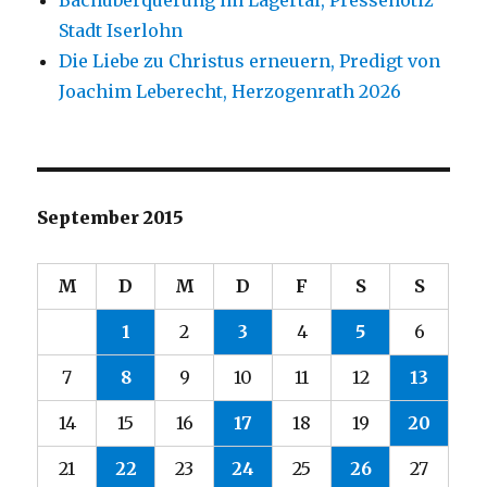
Bachüberquerung im Lägertal, Pressenotiz
Stadt Iserlohn
Die Liebe zu Christus erneuern, Predigt von
Joachim Leberecht, Herzogenrath 2026
September 2015
M
D
M
D
F
S
S
1
2
3
4
5
6
7
8
9
10
11
12
13
14
15
16
17
18
19
20
21
22
23
24
25
26
27