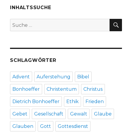
Pressemeldung
INHALTSSUCHE
Kreis
Soest
SU
Suche
nach:
SCHLAGWÖRTER
Advent
Auferstehung
Bibel
Bonhoeffer
Christentum
Christus
Dietrich Bonhoeffer
Ethik
Frieden
Gebet
Gesellschaft
Gewalt
Glaube
Glauben
Gott
Gottesdienst