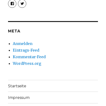
Profil
Profil
von
von
christoph.fleischer1
ChristophFl
auf
auf
Facebook
Twitter
anzeigen
anzeigen
META
Anmelden
Eintrags-Feed
Kommentar-Feed
WordPress.org
Startseite
Impressum