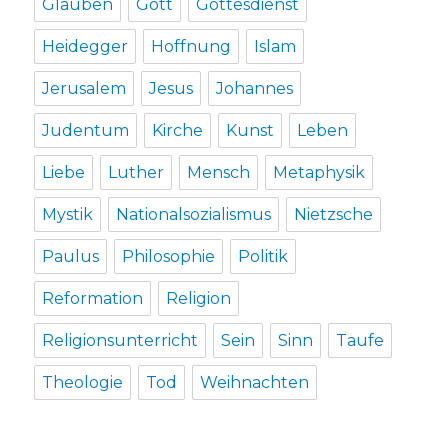
Glauben
Gott
Gottesdienst
Heidegger
Hoffnung
Islam
Jerusalem
Jesus
Johannes
Judentum
Kirche
Kunst
Leben
Liebe
Luther
Mensch
Metaphysik
Mystik
Nationalsozialismus
Nietzsche
Paulus
Philosophie
Politik
Reformation
Religion
Religionsunterricht
Sein
Sinn
Taufe
Theologie
Tod
Weihnachten