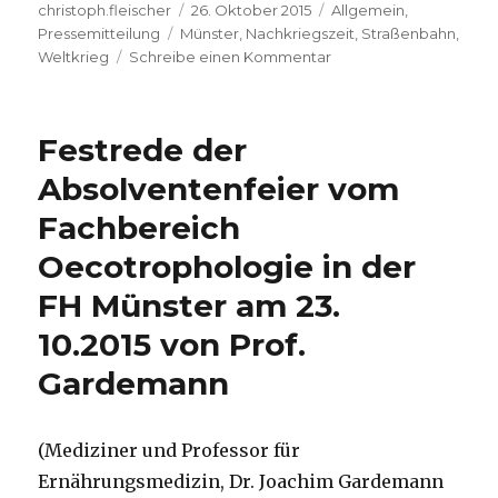
Autor
Veröffentlicht
Kategorien
christoph.fleischer
26. Oktober 2015
Allgemein
,
Schlagwörter
am
Pressemitteilung
Münster
,
Nachkriegszeit
,
Straßenbahn
,
zu
Weltkrieg
Schreibe einen Kommentar
Alltag
im
Wiederaufbau
Festrede der
–
Fotoausstellung
Absolventenfeier vom
im
Fachbereich
Stadtmuseum,
Pressemeldung
Oecotrophologie in der
FH Münster am 23.
10.2015 von Prof.
Gardemann
(Mediziner und Professor für
Ernährungsmedizin, Dr. Joachim Gardemann