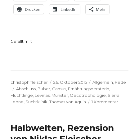
Drucken
LinkedIn
Mehr
Gefällt mir:
Autor
Veröffentlicht
Kategorien
christoph.fleischer
26. Oktober 2015
Allgemein
,
Rede
Schlagwörter
am
Abschluss
,
Buber
,
Camus
,
Ernährungsberaterin
,
Flüchtlinge
,
Levinas
,
Münster
,
Oecotrophologie
,
Sierra
zu
Leone
,
Suchtklinik
,
Thomas von Aquin
1 Kommentar
Festrede
der
Absolvent
Halbwelten, Rezension
vom
Fachbere
von Niklas Fleischer,