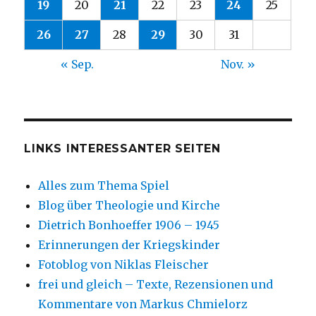
19
20
21
22
23
24
25
26
27
28
29
30
31
« Sep.
Nov. »
LINKS INTERESSANTER SEITEN
Alles zum Thema Spiel
Blog über Theologie und Kirche
Dietrich Bonhoeffer 1906 – 1945
Erinnerungen der Kriegskinder
Fotoblog von Niklas Fleischer
frei und gleich – Texte, Rezensionen und
Kommentare von Markus Chmielorz