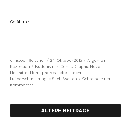
Gefällt mir:
Autor
Veröffentlicht
Kategorien
christoph.fleischer
24. Oktober 2015
Allgemein
,
Schlagwörter
am
Rezension
Buddhismus
,
Comic
,
Graphic Novel
,
Heilmittel
,
Hemispheres
,
Lebenstechnik
,
Luftverschmutzung
,
Mönch
,
Welten
Schreibe einen
zu
Kommentar
Halbwelten,
Rezension
von
Niklas
ÄLTERE BEITRÄGE
Fleischer,
Dortmund
2015