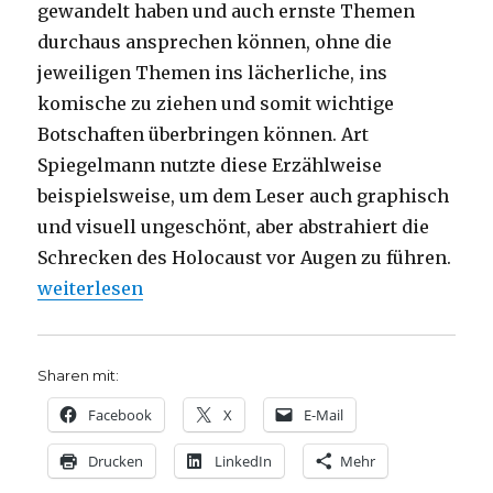
gewandelt haben und auch ernste Themen
durchaus ansprechen können, ohne die
jeweiligen Themen ins lächerliche, ins
komische zu ziehen und somit wichtige
Botschaften überbringen können. Art
Spiegelmann nutzte diese Erzählweise
beispielsweise, um dem Leser auch graphisch
und visuell ungeschönt, aber abstrahiert die
Schrecken des Holocaust vor Augen zu führen.
„Halbwelten, Rezension von Niklas Fleischer, Dor
weiterlesen
Sharen mit:
Facebook
X
E-Mail
Drucken
LinkedIn
Mehr