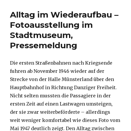
Reformation
–
Alltag im Wiederaufbau –
Kindern
erzählt,
Fotoausstellung im
Rezension
Stadtmuseum,
von
Christoph
Pressemeldung
Fleischer,
Welver
2015
Die ersten Straßenbahnen nach Kriegsende
fuhren ab November 1946 wieder auf der
Strecke von der Halle Münsterland über den
Hauptbahnhof in Richtung Danziger Freiheit.
Nicht selten mussten die Passagiere in der
ersten Zeit auf einen Lastwagen umsteigen,
der sie zwar weiterbeförderte – allerdings
weit weniger komfortabel wie dieses Foto vom
Mai 1947 deutlich zeigt. Den Alltag zwischen