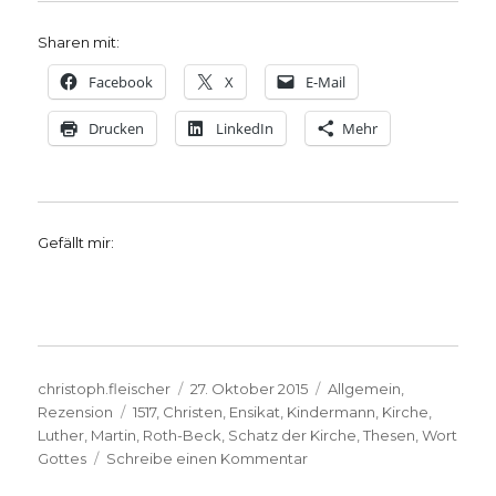
Sharen mit:
Facebook
X
E-Mail
Drucken
LinkedIn
Mehr
Gefällt mir:
Autor
Veröffentlicht
Kategorien
christoph.fleischer
27. Oktober 2015
Allgemein
,
Schlagwörter
am
Rezension
1517
,
Christen
,
Ensikat
,
Kindermann
,
Kirche
,
Luther
,
Martin
,
Roth-Beck
,
Schatz der Kirche
,
Thesen
,
Wort
zu
Gottes
Schreibe einen Kommentar
Luthers