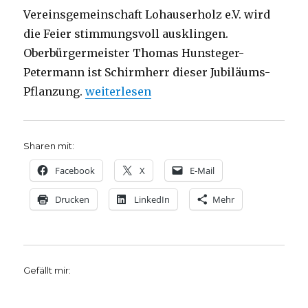
Vereinsgemeinschaft Lohauserholz e.V. wird
die Feier stimmungsvoll ausklingen.
Oberbürgermeister Thomas Hunsteger-
Petermann ist Schirmherr dieser Jubiläums-
„Der Hochzeitswald feiert seinen 20. 
Pflanzung.
weiterlesen
Sharen mit:
Facebook
X
E-Mail
Drucken
LinkedIn
Mehr
Gefällt mir: