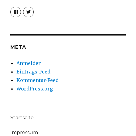
Profil
Profil
von
von
christoph.fleischer1
ChristophFl
auf
auf
Facebook
Twitter
anzeigen
anzeigen
META
Anmelden
Eintrags-Feed
Kommentar-Feed
WordPress.org
Startseite
Impressum