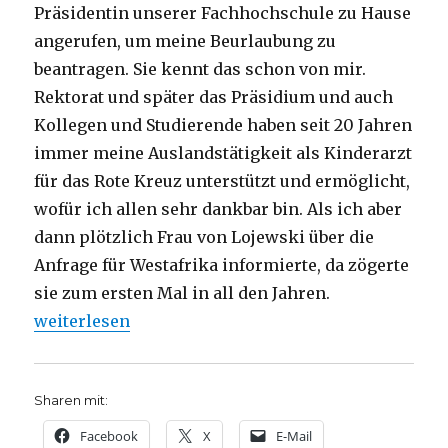
Präsidentin unserer Fachhochschule zu Hause
angerufen, um meine Beurlaubung zu
beantragen. Sie kennt das schon von mir.
Rektorat und später das Präsidium und auch
Kollegen und Studierende haben seit 20 Jahren
immer meine Auslandstätigkeit als Kinderarzt
für das Rote Kreuz unterstützt und ermöglicht,
wofür ich allen sehr dankbar bin. Als ich aber
dann plötzlich Frau von Lojewski über die
Anfrage für Westafrika informierte, da zögerte
sie zum ersten Mal in all den Jahren.
„Festrede der Absolventenfeier vom Fachbereich Oe
weiterlesen
Sharen mit:
Facebook
X
E-Mail