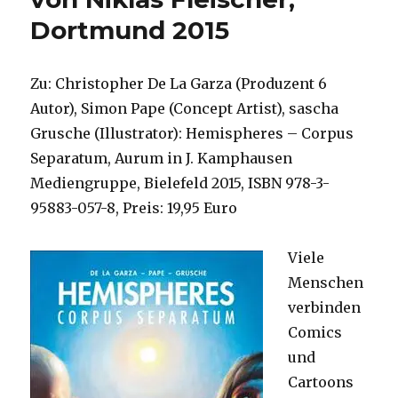
Oecotrop
Dortmund 2015
in
der
FH
Münster
Zu: Christopher De La Garza (Produzent 6
am
Autor), Simon Pape (Concept Artist), sascha
23.
Grusche (Illustrator): Hemispheres – Corpus
10.2015
von Prof.
Separatum, Aurum in J. Kamphausen
Gardema
Mediengruppe, Bielefeld 2015, ISBN 978-3-
95883-057-8, Preis: 19,95 Euro
Viele
Menschen
verbinden
Comics
und
Cartoons