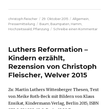
Autor
Veröffentlicht
Kategorien
christoph.fleischer
29. Oktober 2015
Allgemein
,
Schlagwörter
am
Pressemitteilung
Baum
,
Baumpaten
,
Hamm
,
zu
Hochzeitswald
,
Pflanzung
Schreibe einen Kommentar
Der
Hochze
feiert
Luthers Reformation –
seinen
20.
Kindern erzählt,
Geburt
Rezension von Christoph
(Press
aus
Fleischer, Welver 2015
Hamm
Zu: Martin Luthers Wittenberger Thesen, Text
von Meike Roth-Beck mit Bildern von Klaus
Ensikat, Kindermann Verlag, Berlin 2015, ISBN