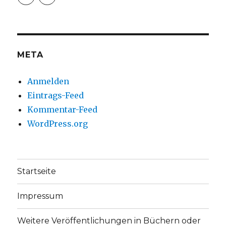
christoph.fleischer1
ChristophFl
auf
auf
Facebook
Twitter
anzeigen
anzeigen
META
Anmelden
Eintrags-Feed
Kommentar-Feed
WordPress.org
Startseite
Impressum
Weitere Veröffentlichungen in Büchern oder