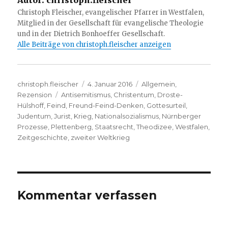
Christoph Fleischer, evangelischer Pfarrer in Westfalen,
Mitglied in der Gesellschaft für evangelische Theologie
und in der Dietrich Bonhoeffer Gesellschaft.
Alle Beiträge von christoph.fleischer anzeigen
Autor
Veröffentlicht
Kategorien
christoph.fleischer
4. Januar 2016
Allgemein
,
Schlagwörter
am
Rezension
Antisemitismus
,
Christentum
,
Droste-
Hülshoff
,
Feind
,
Freund-Feind-Denken
,
Gottesurteil
,
Judentum
,
Jurist
,
Krieg
,
Nationalsozialismus
,
Nürnberger
Prozesse
,
Plettenberg
,
Staatsrecht
,
Theodizee
,
Westfalen
,
Zeitgeschichte
,
zweiter Weltkrieg
Kommentar verfassen