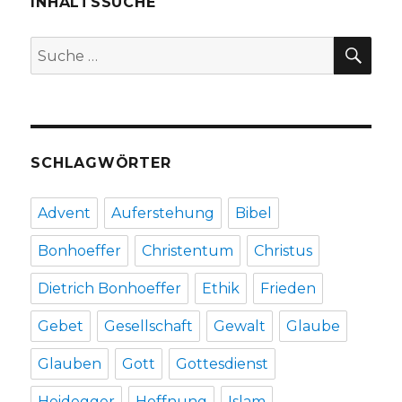
INHALTSSUCHE
SU
Suche
nach:
SCHLAGWÖRTER
Advent
Auferstehung
Bibel
Bonhoeffer
Christentum
Christus
Dietrich Bonhoeffer
Ethik
Frieden
Gebet
Gesellschaft
Gewalt
Glaube
Glauben
Gott
Gottesdienst
Heidegger
Hoffnung
Islam