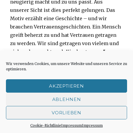
neugierig macht und zu uns passt. Aus
unserer Sicht ist dies perfekt gelungen. Das
Motiv erzählt eine Geschichte – und wir
brauchen Vertrauensgeschichten. Ein Mensch
greift beherzt zu und hat Vertrauen getragen
zu werden. Wir sind getragen von vielem und
vielen, das macht auch Kirchentag aus.“
„Die Kampagne für Dortmund, Kirchentag 2019, Pre
weiterlesen
Wir verwenden Cookies, um unsere Website und unseren Service zu
optimieren.
Sharen mit:
AKZEPTIEREN
Facebook
X
E-Mail
ABLEHNEN
Drucken
LinkedIn
Mehr
VORLIEBEN
Cookie-Richtlinie
Impressum
Impressum