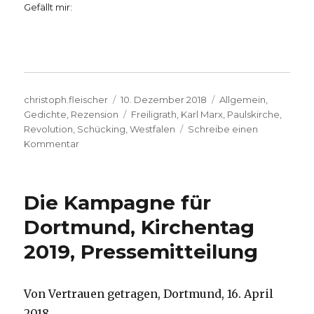
Gefällt mir:
Autor
Veröffentlicht
Kategorien
christoph.fleischer
10. Dezember 2018
Allgemein
,
am
Schlagwörter
Gedichte
,
Rezension
Freiligrath
,
Karl Marx
,
Paulskirche
,
Revolution
,
Schücking
,
Westfalen
Schreibe einen
zu
Kommentar
Freiligrath,
Stimme
Westfalens
Die Kampagne für
im
Widerstand,
Dortmund, Kirchentag
Rezension
2019, Pressemitteilung
mit
Auszügen,
Christoph
Fleischer,
Von Vertrauen getragen, Dortmund, 16. April
Welver
2018.