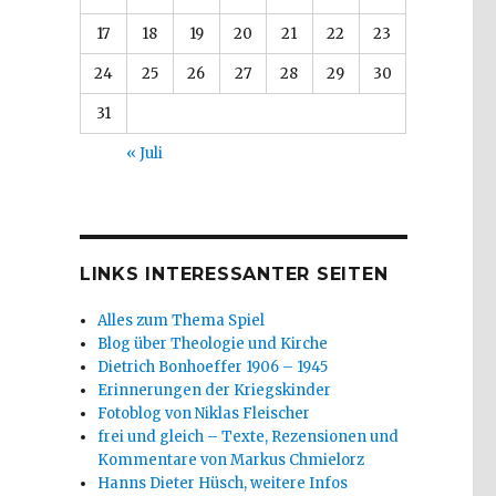
17
18
19
20
21
22
23
24
25
26
27
28
29
30
31
« Juli
LINKS INTERESSANTER SEITEN
Alles zum Thema Spiel
Blog über Theologie und Kirche
Dietrich Bonhoeffer 1906 – 1945
Erinnerungen der Kriegskinder
Fotoblog von Niklas Fleischer
frei und gleich – Texte, Rezensionen und
Kommentare von Markus Chmielorz
Hanns Dieter Hüsch, weitere Infos