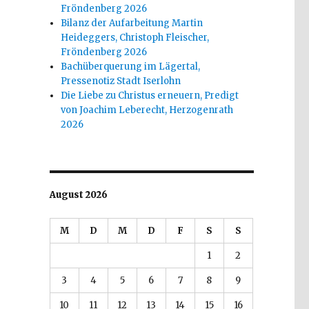
Fröndenberg 2026
Bilanz der Aufarbeitung Martin
Heideggers, Christoph Fleischer,
Fröndenberg 2026
Bachüberquerung im Lägertal,
Pressenotiz Stadt Iserlohn
Die Liebe zu Christus erneuern, Predigt
von Joachim Leberecht, Herzogenrath
2026
August 2026
M
D
M
D
F
S
S
1
2
3
4
5
6
7
8
9
10
11
12
13
14
15
16