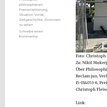
philosophieren
,
Praxisorientierung
,
Situation
,
Vorrat
,
Zeitgeschichte
,
Zoonosen
,
zu sehen
Schreibe einen
zu
Kommentar
Corona
–
Philosophie,
Foto: Christoph 
Teil
2,
Zu: Nikil Mukerj
Rezension
Über Philosophie
von
Reclam jun. Verl
Christoph
Fleischer,
15-014053-6, Pre
Welver
Christoph Fleis
2020
no
Link: