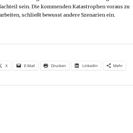
achteil sein. Die kommenden Katastrophen voraus zu
arbeiten, schließt bewusst andere Szenarien ein.
sophie, Teil 2, Rezension von Christoph Fleischer, Wel
X
E-Mail
Drucken
LinkedIn
Mehr