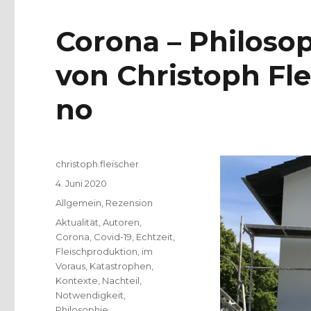
Corona – Philosop
von Christoph Fle
no
Autor
christoph.fleischer
Veröffentlicht
4. Juni 2020
am
Kategorien
Allgemein
,
Rezension
Schlagwörter
Aktualität
,
Autoren
,
Corona
,
Covid-19
,
Echtzeit
,
Fleischproduktion
,
im
Voraus
,
Katastrophen
,
Kontexte
,
Nachteil
,
Notwendigkeit
,
Philosophie
,