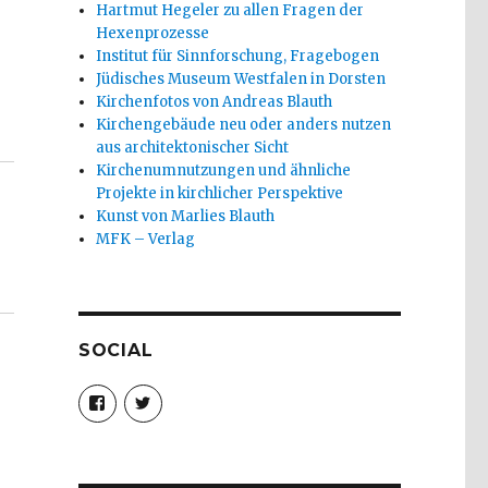
Hartmut Hegeler zu allen Fragen der
Hexenprozesse
Institut für Sinnforschung, Fragebogen
Jüdisches Museum Westfalen in Dorsten
Kirchenfotos von Andreas Blauth
ver 2020 no“
Kirchengebäude neu oder anders nutzen
aus architektonischer Sicht
Kirchenumnutzungen und ähnliche
Projekte in kirchlicher Perspektive
Kunst von Marlies Blauth
MFK – Verlag
SOCIAL
Profil
Profil
von
von
christoph.fleischer1
ChristophFl
auf
auf
Facebook
Twitter
anzeigen
anzeigen