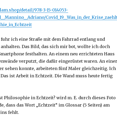
lam.shop/detail/978-3-15-014053-
l__Mannino__Adriano/Covid_19__Was_in_der_Krise_zaehl
hie_in_Echtzeit
 fuhr ich eine Straße mit dem Fahrrad entlang und
nhalten. Das Bild, das sich mir bot, wollte ich doch
Smartphone festhalten. An einem neu errichteten Haus
nwände verputzt, die dafür eingerüstet waren. An eine
er sehen konnte, arbeiteten fünf Maler gleichzeitig. Ich
Das ist Arbeit in Echtzeit. Die Wand muss heute fertig
st Philosophie in Echtzeit? wird m. E. durch dieses Foto
ade, dass das Wort „Echtzeit“ im Glossar (5 Seiten) am
ns fehlt.