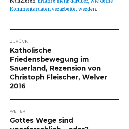
reduzieren.
Erfahre mehr darüber, wie deine
Kommentardaten verarbeitet werden
.
Beitragsnavigation
ZURÜCK
Katholische
Vorheriger
Beitrag:
Friedensbewegung im
Sauerland, Rezension von
Christoph Fleischer, Welver
2016
WEITER
Gottes Wege sind
Nächster
Beitrag: