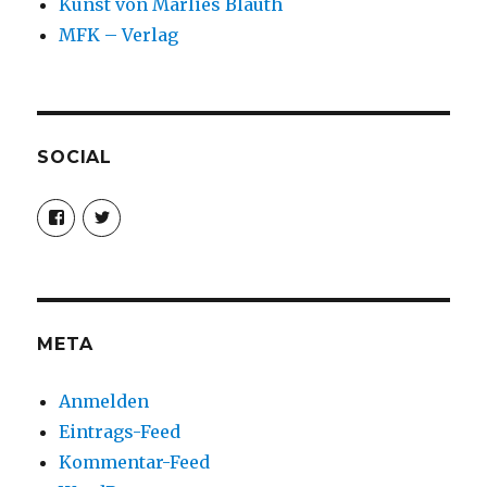
Kunst von Marlies Blauth
MFK – Verlag
SOCIAL
Profil
Profil
von
von
christoph.fleischer1
ChristophFl
auf
auf
Facebook
Twitter
anzeigen
anzeigen
META
Anmelden
Eintrags-Feed
Kommentar-Feed