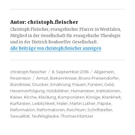
Autor:
christoph.fleischer
Christoph Fleischer, evangelischer Pfarrer in Westfalen,
Mitglied in der Gesellschaft für evangelische Theologie
und in der Dietrich Bonhoeffer Gesellschaft.
Alle Beiträge von christoph.fleischer anzeigen
Autor
Veröffentlicht
Kategorien
christoph.fleischer
6. September 2016
Allgemein
,
Schlagwörter
am
Rezension
Armut
,
Bekenntnisse
,
Bruno Preisendörfer
,
Bündnisse
,
Drucker
,
Ernährung
,
Frauen
,
Fürsten
,
Geld
,
Hexenverfolgung
,
Holzbildner
,
Humanisten
,
Institutionen
,
Kaiser
,
Kirche
,
Kleidung
,
Komponisten
,
Könige
,
Krankheit
,
Kurfürsten
,
Leiblichkeit
,
Maler
,
Martin Luther
,
Päpste
,
Reformation
,
Reformatoren
,
Reichtum
,
Schriftsteller
,
Sexualität
,
Teufelsglaube
,
Thomas Müntzer