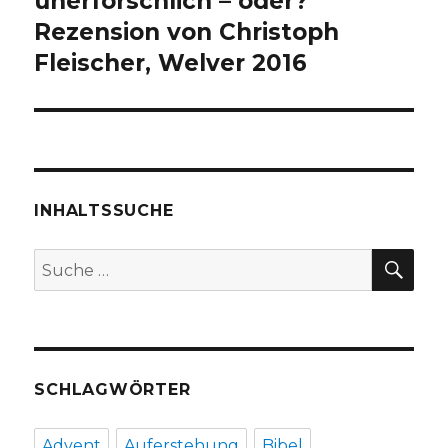
unerforschlich – oder?
Rezension von Christoph
Fleischer, Welver 2016
INHALTSSUCHE
SU
Suche
nach:
SCHLAGWÖRTER
Advent
Auferstehung
Bibel