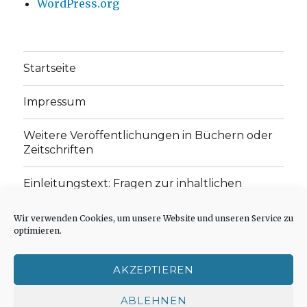
WordPress.org
Startseite
Impressum
Weitere Veröffentlichungen in Büchern oder
Zeitschriften
Einleitungstext: Fragen zur inhaltlichen
Position der Homepage und zum Begriff des
„schwachen Glaubens“
Wir verwenden Cookies, um unsere Website und unseren Service zu
optimieren.
Einladung zur Mitarbeit: Rezensionen,
Aufsätze, Gedichte und Predigten
AKZEPTIEREN
Cookie-Richtlinie (EU)
ABLEHNEN