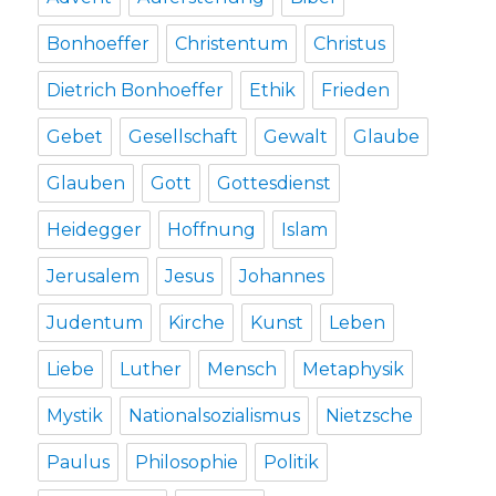
Bonhoeffer
Christentum
Christus
Dietrich Bonhoeffer
Ethik
Frieden
Gebet
Gesellschaft
Gewalt
Glaube
Glauben
Gott
Gottesdienst
Heidegger
Hoffnung
Islam
Jerusalem
Jesus
Johannes
Judentum
Kirche
Kunst
Leben
Liebe
Luther
Mensch
Metaphysik
Mystik
Nationalsozialismus
Nietzsche
Paulus
Philosophie
Politik