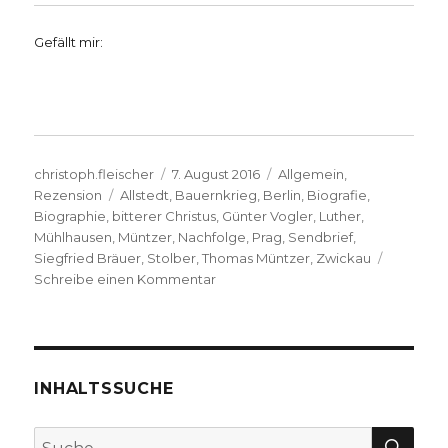
Gefällt mir:
Autor
Veröffentlicht
Kategorien
christoph.fleischer
7. August 2016
Allgemein
,
Schlagwörter
am
Rezension
Allstedt
,
Bauernkrieg
,
Berlin
,
Biografie
,
Biographie
,
bitterer Christus
,
Günter Vogler
,
Luther
,
Mühlhausen
,
Müntzer
,
Nachfolge
,
Prag
,
Sendbrief
,
Siegfried Bräuer
,
Stolber
,
Thomas Müntzer
,
Zwickau
zu
Schreibe einen Kommentar
Politische
Theologie
der
Reformation,
Rezension
INHALTSSUCHE
von
Christoph
SU
Suche
Fleischer,