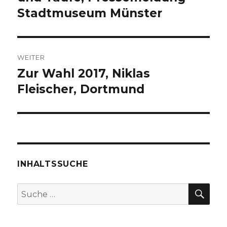
Stadtmuseum Münster
WEITER
Zur Wahl 2017, Niklas
Nächster
Beitrag:
Fleischer, Dortmund
INHALTSSUCHE
SU
Suche
nach: