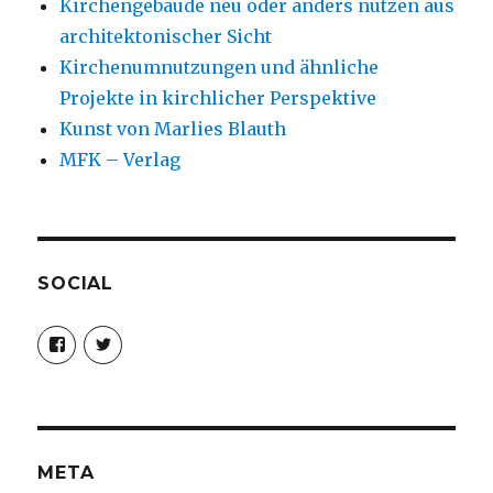
Kirchengebäude neu oder anders nutzen aus
architektonischer Sicht
Kirchenumnutzungen und ähnliche
Projekte in kirchlicher Perspektive
Kunst von Marlies Blauth
MFK – Verlag
SOCIAL
Profil
Profil
von
von
christoph.fleischer1
ChristophFl
auf
auf
Facebook
Twitter
anzeigen
anzeigen
META