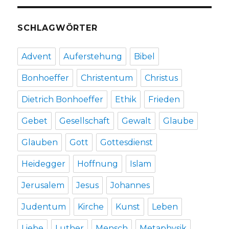
SCHLAGWÖRTER
Advent
Auferstehung
Bibel
Bonhoeffer
Christentum
Christus
Dietrich Bonhoeffer
Ethik
Frieden
Gebet
Gesellschaft
Gewalt
Glaube
Glauben
Gott
Gottesdienst
Heidegger
Hoffnung
Islam
Jerusalem
Jesus
Johannes
Judentum
Kirche
Kunst
Leben
Liebe
Luther
Mensch
Metaphysik