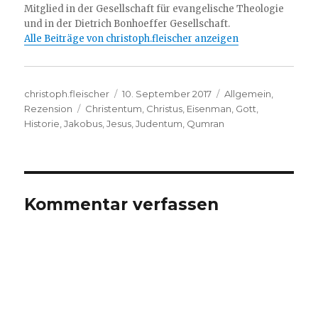
Mitglied in der Gesellschaft für evangelische Theologie
und in der Dietrich Bonhoeffer Gesellschaft.
Alle Beiträge von christoph.fleischer anzeigen
Autor
Veröffentlicht
Kategorien
christoph.fleischer
10. September 2017
Allgemein
,
Schlagwörter
am
Rezension
Christentum
,
Christus
,
Eisenman
,
Gott
,
Historie
,
Jakobus
,
Jesus
,
Judentum
,
Qumran
Kommentar verfassen