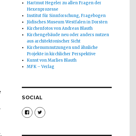
Hartmut Hegeler zu allen Fragen der
Hexenprozesse
Institut für Sinnforschung, Fragebogen
Jüdisches Museum Westfalen in Dorsten
Kirchenfotos von Andreas Blauth
Kirchengebäude neu oder anders nutzen
aus architektonischer Sicht
Kirchenumnutzungen und ähnliche
Projekte in kirchlicher Perspektive
Kunst von Marlies Blauth
MFK – Verlag
e
SOCIAL
-
Profil
Profil
von
von
christoph.fleischer1
ChristophFl
auf
auf
Facebook
Twitter
.
anzeigen
anzeigen