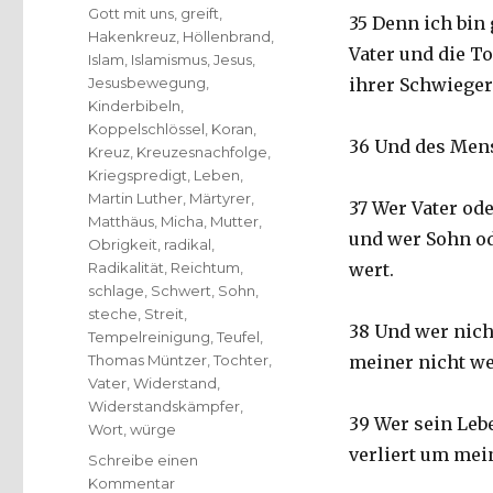
Gott mit uns
,
greift
,
35 Denn ich bi
Hakenkreuz
,
Höllenbrand
,
Vater und die T
Islam
,
Islamismus
,
Jesus
,
Jesusbewegung
,
ihrer Schwieger
Kinderbibeln
,
Koppelschlössel
,
Koran
,
36 Und des Men
Kreuz
,
Kreuzesnachfolge
,
Kriegspredigt
,
Leben
,
Martin Luther
,
Märtyrer
,
37 Wer Vater ode
Matthäus
,
Micha
,
Mutter
,
und wer Sohn od
Obrigkeit
,
radikal
,
Radikalität
,
Reichtum
,
wert.
schlage
,
Schwert
,
Sohn
,
steche
,
Streit
,
38 Und wer nicht
Tempelreinigung
,
Teufel
,
Thomas Müntzer
,
Tochter
,
meiner nicht we
Vater
,
Widerstand
,
Widerstandskämpfer
,
39 Wer sein Lebe
Wort
,
würge
verliert um mein
Schreibe einen
zu
Kommentar