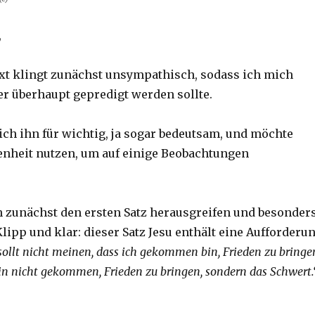
,
ext klingt zunächst unsympathisch, sodass ich mich
er überhaupt gepredigt werden sollte.
ich ihn für wichtig, ja sogar bedeutsam, und möchte
enheit nutzen, um auf einige Beobachtungen
 zunächst den ersten Satz herausgreifen und besonder
lipp und klar: dieser Satz Jesu enthält eine Aufforderu
 sollt nicht meinen, dass ich gekommen bin, Frieden zu bringe
 bin nicht gekommen, Frieden zu bringen, sondern das Schwert.
digt? Christoph Fleischer, Welver 2017“