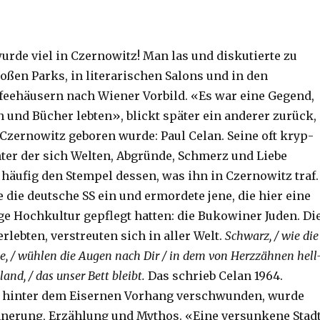
urde viel in Czernowitz! Man las und diskutierte zu
oßen Parks, in literarischen Salons und in den
feehäusern nach Wiener Vorbild. «Es war eine Gegend,
 und Bücher lebten», blickt später ein anderer zurück,
 Czernowitz geboren wurde: Paul Celan. Seine oft kryp­
inter der sich Welten, Abgründe, Schmerz und Liebe
 häufig den Stempel dessen, was ihn in Czernowitz traf.
 die deutsche SS ein und ermordete jene, die hier eine
e Hochkultur gepflegt hatten: die Bukowiner Juden. Di
rlebten, verstreuten sich in aller Welt.
Schwarz, / wie die
, / wühlen die Augen nach Dir / in dem von Herzzähnen hell
and, / das unser Bett bleibt.
Das schrieb Celan 1964.
d hinter dem Eisernen Vorhang verschwunden, wurde
nerung, Erzählung und Mythos. «Eine versunkene Stadt