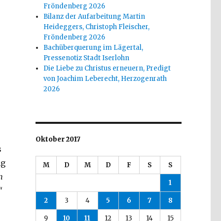
Fröndenberg 2026
Bilanz der Aufarbeitung Martin
Heideggers, Christoph Fleischer,
Fröndenberg 2026
Bachüberquerung im Lägertal,
Pressenotiz Stadt Iserlohn
Die Liebe zu Christus erneuern, Predigt
von Joachim Leberecht, Herzogenrath
2026
Oktober 2017
s
ng
M
D
M
D
F
S
S
n
1
“
2
3
4
5
6
7
8
9
10
11
12
13
14
15