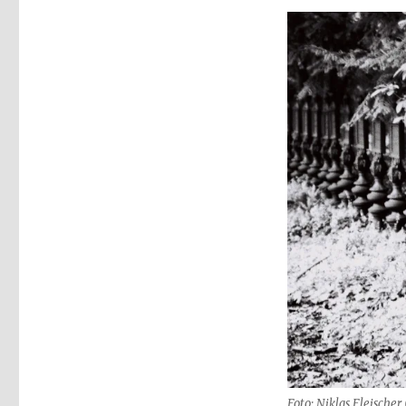
Eine
Kriegspredigt?
Christoph
Fleischer,
Welver
2017
Foto: Niklas Fleischer 