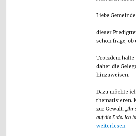
Liebe Gemeinde
dieser Predigtt
schon frage, ob 
Trotzdem halte 
daher die Geleg
hinzuweisen.
Dazu möchte ich
thematisieren. K
zur Gewalt.
„Ihr
auf die Erde. Ich
„Eine Kriegspre
weiterlesen