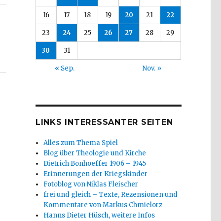
16
17
18
19
20
21
22
23
24
25
26
27
28
29
30
31
« Sep.
Nov. »
LINKS INTERESSANTER SEITEN
Alles zum Thema Spiel
Blog über Theologie und Kirche
Dietrich Bonhoeffer 1906 – 1945
Erinnerungen der Kriegskinder
Fotoblog von Niklas Fleischer
frei und gleich – Texte, Rezensionen und
Kommentare von Markus Chmielorz
Hanns Dieter Hüsch, weitere Infos