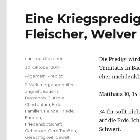
Eine Kriegspredi
Fleischer, Welver
Autor
christoph.fleischer
Die Predigt wir
Veröffentlicht
30. Oktober 2017
Trinitatis in Ba
am
Kategorien
Allgemein
,
Predigt
eher nachdenkli
Schlagwörter
2. Weltkrieg
,
angegriffen
,
angreift
,
Bauern
,
Matthäus 10, 34 
Begräbnis
,
Blutspur
,
Christentum
,
Erde
,
Familien
,
Feinde
,
Friede
,
34 Ihr sollt ni
Frieden
,
auf die Erde. I
Friedensbotschaft
,
Schwert.
Gehorsam
,
Gerd Theißen
,
Gerechtigkeit
,
Gewalt
,