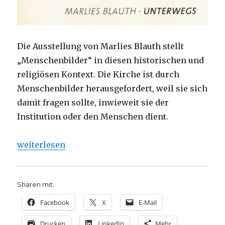
Die Ausstellung von Marlies Blauth stellt
„Menschenbilder“ in diesen historischen und
religiösen Kontext. Die Kirche ist durch
Menschenbilder herausgefordert, weil sie sich
damit fragen sollte, inwieweit sie der
Institution oder den Menschen dient.
„Kreative Spiritualität – schöpferischer Geist. Int
weiterlesen
Sharen mit:
Facebook
X
E-Mail
Drucken
LinkedIn
Mehr