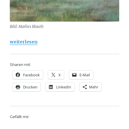
Bild: Marlies Blauth
„Trauer, illustrierte Gedichtauswahl für Bestattun
weiterlesen
Sharen mit:
Facebook
X
E-Mail
Drucken
LinkedIn
Mehr
Gefällt mir: