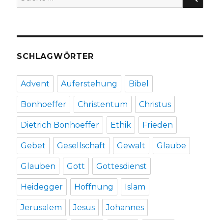
nach:
Blauth
von
Christoph
Fleischer,
Werl
SCHLAGWÖRTER
2013
Advent
Auferstehung
Bibel
Bonhoeffer
Christentum
Christus
Dietrich Bonhoeffer
Ethik
Frieden
Gebet
Gesellschaft
Gewalt
Glaube
Glauben
Gott
Gottesdienst
Heidegger
Hoffnung
Islam
Jerusalem
Jesus
Johannes