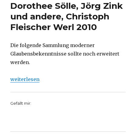
Dorothee Sölle, Jörg Zink
Fleischer,
Welver
und andere, Christoph
2016
Fleischer Werl 2010
Die folgende Sammlung moderner
Glaubensbekenntnisse sollte noch erweitert
werden.
„Glaubensbekenntnisse Marlies Blauth, Heiko Kusch
weiterlesen
Gefällt mir: