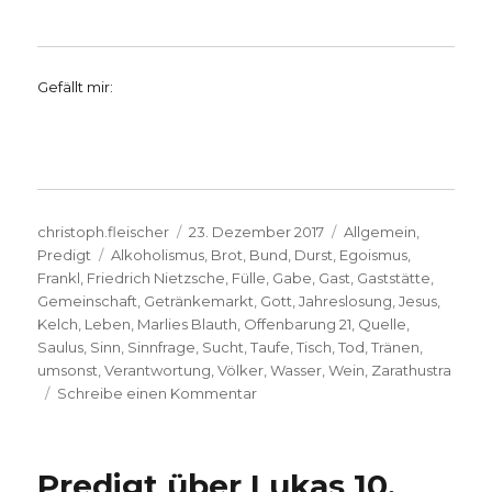
Gefällt mir:
Autor
Veröffentlicht
Kategorien
christoph.fleischer
23. Dezember 2017
Allgemein
,
Schlagwörter
am
Predigt
Alkoholismus
,
Brot
,
Bund
,
Durst
,
Egoismus
,
Frankl
,
Friedrich Nietzsche
,
Fülle
,
Gabe
,
Gast
,
Gaststätte
,
Gemeinschaft
,
Getränkemarkt
,
Gott
,
Jahreslosung
,
Jesus
,
Kelch
,
Leben
,
Marlies Blauth
,
Offenbarung 21
,
Quelle
,
Saulus
,
Sinn
,
Sinnfrage
,
Sucht
,
Taufe
,
Tisch
,
Tod
,
Tränen
,
umsonst
,
Verantwortung
,
Völker
,
Wasser
,
Wein
,
Zarathustra
zu
Schreibe einen Kommentar
Predigtentwurf
zur
Jahreslosung
Predigt über Lukas 10,
2018,