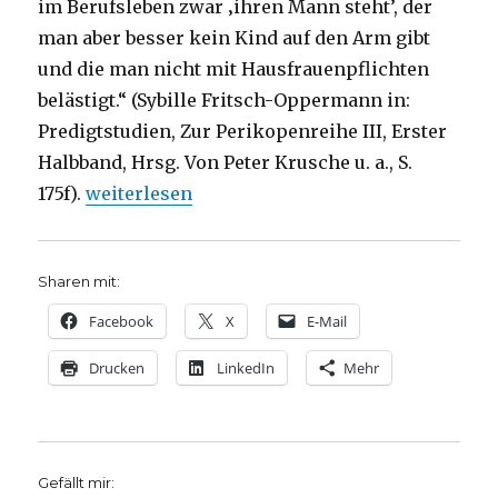
im Berufsleben zwar ‚ihren Mann steht’, der
man aber besser kein Kind auf den Arm gibt
und die man nicht mit Hausfrauenpflichten
belästigt.“ (Sybille Fritsch-Oppermann in:
Predigtstudien, Zur Perikopenreihe III, Erster
Halbband, Hrsg. Von Peter Krusche u. a., S.
„Predigt über Lukas 10, Maria und Martha, Chr
175f).
weiterlesen
Sharen mit:
Facebook
X
E-Mail
Drucken
LinkedIn
Mehr
Gefällt mir: