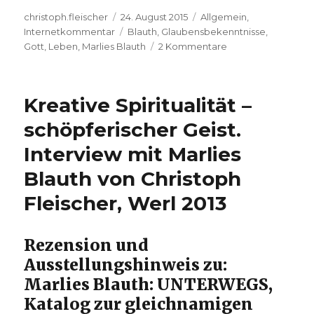
Autor
Veröffentlicht
Kategorien
christoph.fleischer
24. August 2015
Allgemein
,
am
Schlagwörter
Internetkommentar
Blauth
,
Glaubensbekenntnisse
,
zu
Gott
,
Leben
,
Marlies Blauth
2 Kommentare
Glaubensbekenntn
Marlies
Blauth,
Kreative Spiritualität –
Heiko
Kuschel,
schöpferischer Geist.
Wilhelm
Interview mit Marlies
Willms,
Dorothee
Blauth von Christoph
Sölle,
Jörg
Fleischer, Werl 2013
Zink
und
andere,
Rezension und
Christoph
Ausstellungshinweis zu:
Fleischer
Marlies Blauth: UNTERWEGS,
Werl
2010
Katalog zur gleichnamigen