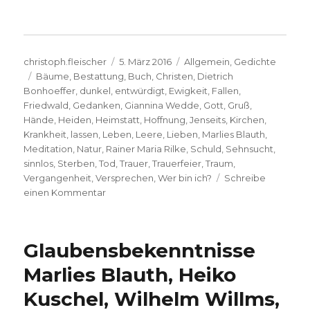
Autor
Veröffentlicht
Kategorien
christoph.fleischer
5. März 2016
Allgemein
,
Gedichte
Schlagwörter
am
Bäume
,
Bestattung
,
Buch
,
Christen
,
Dietrich
Bonhoeffer
,
dunkel
,
entwürdigt
,
Ewigkeit
,
Fallen
,
Friedwald
,
Gedanken
,
Giannina Wedde
,
Gott
,
Gruß
,
Hände
,
Heiden
,
Heimstatt
,
Hoffnung
,
Jenseits
,
Kirchen
,
Krankheit
,
lassen
,
Leben
,
Leere
,
Lieben
,
Marlies Blauth
,
Meditation
,
Natur
,
Rainer Maria Rilke
,
Schuld
,
Sehnsucht
,
sinnlos
,
Sterben
,
Tod
,
Trauer
,
Trauerfeier
,
Traum
,
Vergangenheit
,
Versprechen
,
Wer bin ich?
Schreibe
zu
einen Kommentar
Trauer,
illustrierte
Gedichtauswahl
Glaubensbekenntnisse
für
Bestattungsfeiern,
Marlies Blauth, Heiko
herausgegeben
Kuschel, Wilhelm Willms,
von
Christoph