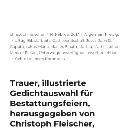
Autor
Veröffentlicht
Kategorien
christoph.fleischer
14. Februar 2017
Allgemein
,
Predigt
Schlagwörter
am
alltag
,
Bibelarbeitz
,
Gastfreundschaft
,
Jesus
,
John D.
Caputo
,
Lukas
,
Maria
,
Marlies Blauth
,
Martha
,
Martin Luther
,
Meister Eckart
,
Unterwegs
,
unverfügbar
,
unvorhersehbar
zu
Schreibe einen Kommentar
Predigt
über
Lukas
Trauer, illustrierte
10,
Maria
Gedichtauswahl für
und
Bestattungsfeiern,
Martha,
Christoph
herausgegeben von
Fleischer,
Welver
Christoph Fleischer,
2017