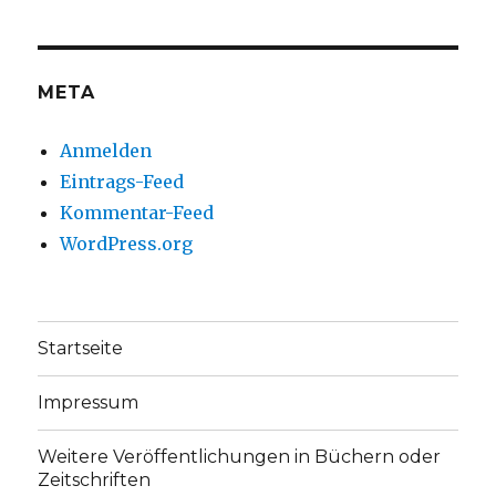
auf
auf
Facebook
Twitter
anzeigen
anzeigen
META
Anmelden
Eintrags-Feed
Kommentar-Feed
WordPress.org
Startseite
Impressum
Weitere Veröffentlichungen in Büchern oder
Zeitschriften