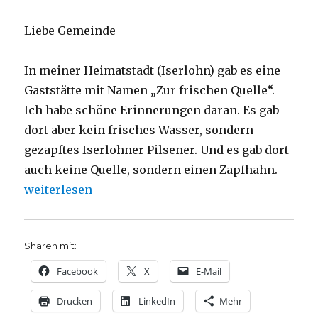
Liebe Gemeinde
In meiner Heimatstadt (Iserlohn) gab es eine
Gaststätte mit Namen „Zur frischen Quelle“.
Ich habe schöne Erinnerungen daran. Es gab
dort aber kein frisches Wasser, sondern
gezapftes Iserlohner Pilsener. Und es gab dort
auch keine Quelle, sondern einen Zapfhahn.
„Predigtentwurf zur Jahreslosung 2018, Christoph 
weiterlesen
Sharen mit:
Facebook
X
E-Mail
Drucken
LinkedIn
Mehr