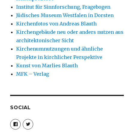
Institut für Sinnforschung, Fragebogen
Jüdisches Museum Westfalen in Dorsten
Kirchenfotos von Andreas Blauth
Kirchengebäude neu oder anders nutzen aus
architektonischer Sicht
Kirchenumnutzungen und ähnliche
Projekte in kirchlicher Perspektive
Kunst von Marlies Blauth
MFK – Verlag
SOCIAL
Profil
Profil
von
von
christoph.fleischer1
ChristophFl