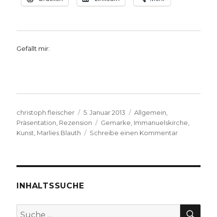
Gefällt mir:
Autor
Veröffentlicht
Kategorien
christoph.fleischer
5. Januar 2013
Allgemein
,
am
Schlagwörter
Präsentation
,
Rezension
Gemarke
,
Immanuelskirche
,
zu
Kunst
,
Marlies Blauth
Schreibe einen Kommentar
Kreative
Spiritualität
–
schöpferisc
Geist.
INHALTSSUCHE
Interview
mit
SU
Suche
Marlies