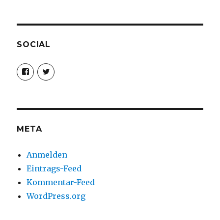
SOCIAL
Profil
Profil
von
von
christoph.fleischer1
ChristophFl
auf
auf
Facebook
Twitter
anzeigen
anzeigen
META
Anmelden
Eintrags-Feed
Kommentar-Feed
WordPress.org