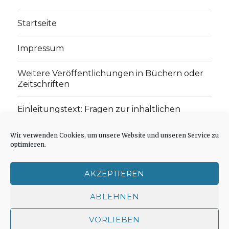
Startseite
Impressum
Weitere Veröffentlichungen in Büchern oder
Zeitschriften
Einleitungstext: Fragen zur inhaltlichen
Position der Homepage und zum Begriff des
„schwachen Glaubens“
Wir verwenden Cookies, um unsere Website und unseren Service zu
optimieren.
Einladung zur Mitarbeit: Rezensionen,
Aufsätze, Gedichte und Predigten
AKZEPTIEREN
Cookie-Richtlinie (EU)
ABLEHNEN
VORLIEBEN
Der schwache Glaube
Impressum
Stolz präsentiert