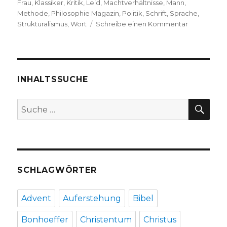
Frau
,
Klassiker
,
Kritik
,
Leid
,
Machtverhältnisse
,
Mann
,
Methode
,
Philosophie Magazin
,
Politik
,
Schrift
,
Sprache
,
zu
Strukturalismus
,
Wort
Schreibe einen Kommentar
Dekonstrukt
Rezension
von
Christoph
Fleischer,
INHALTSSUCHE
Welver
2018
SU
Suche
nach:
SCHLAGWÖRTER
Advent
Auferstehung
Bibel
Bonhoeffer
Christentum
Christus