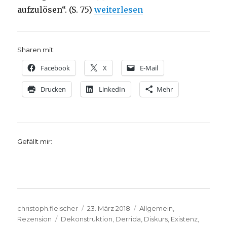
„Dekonstruktion, Rezension von
aufzulösen“. (S. 75)
weiterlesen
Sharen mit:
Facebook
X
E-Mail
Drucken
LinkedIn
Mehr
Gefällt mir:
Autor
Veröffentlicht
Kategorien
christoph.fleischer
23. März 2018
Allgemein
,
Schlagwörter
am
Rezension
Dekonstruktion
,
Derrida
,
Diskurs
,
Existenz
,