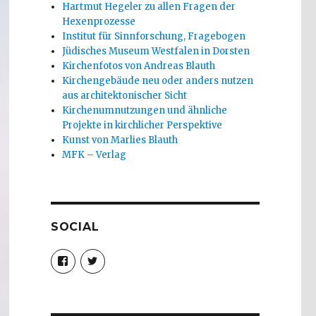
Hartmut Hegeler zu allen Fragen der
Hexenprozesse
Institut für Sinnforschung, Fragebogen
Jüdisches Museum Westfalen in Dorsten
Kirchenfotos von Andreas Blauth
Kirchengebäude neu oder anders nutzen
aus architektonischer Sicht
Kirchenumnutzungen und ähnliche
Projekte in kirchlicher Perspektive
Kunst von Marlies Blauth
MFK – Verlag
SOCIAL
Profil
Profil
von
von
christoph.fleischer1
ChristophFl
auf
auf
Facebook
Twitter
anzeigen
anzeigen