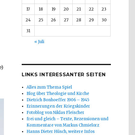
17
18
19
20
21
22
23
24
25
26
27
28
29
30
31
« Juli
e)
LINKS INTERESSANTER SEITEN
Alles zum Thema Spiel
Blog über Theologie und Kirche
Dietrich Bonhoeffer 1906 – 1945
Erinnerungen der Kriegskinder
Fotoblog von Niklas Fleischer
frei und gleich – Texte, Rezensionen und
Kommentare von Markus Chmielorz
Hanns Dieter Hüsch, weitere Infos