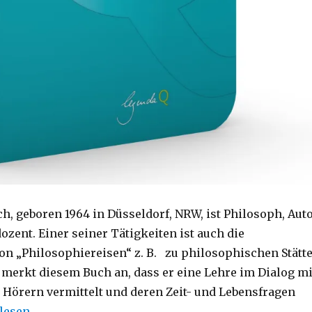
h, geboren 1964 in Düsseldorf, NRW, ist Philosoph, Aut
zent. Einer seiner Tätigkeiten ist auch die
n „Philosophiereisen“ z. B.
zu philosophischen Stätt
 merkt diesem Buch an, dass er eine Lehre im Dialog mi
Hörern vermittelt und deren Zeit- und Lebensfragen
eben bejahen, Rezension von Christoph Fleischer, Welve
lesen