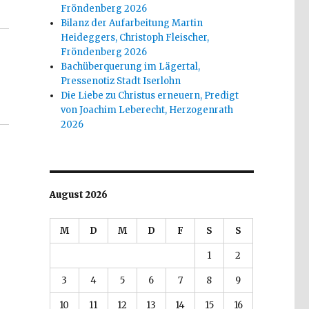
Fröndenberg 2026
Bilanz der Aufarbeitung Martin
Heideggers, Christoph Fleischer,
Fröndenberg 2026
Bachüberquerung im Lägertal,
Pressenotiz Stadt Iserlohn
Die Liebe zu Christus erneuern, Predigt
von Joachim Leberecht, Herzogenrath
2026
August 2026
M
D
M
D
F
S
S
1
2
3
4
5
6
7
8
9
10
11
12
13
14
15
16