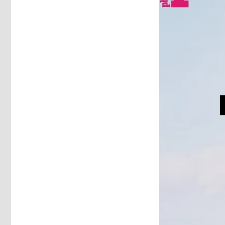
von
Christoph
Fleischer,
Welver
2018