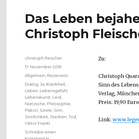
Das Leben bejahe
Christoph Fleisch
Autor
christoph.fleischer
Zu:
Veröffentlicht
17. November 2019
am
Kategorien
Allgemein
,
Rezension
Christoph Quarc
Schlagwörter
Dialog
,
Ja
,
Krankheit
,
Sinn des Lebens,
Leben
,
Lebensgefühl
,
Verlag, München
Lebenskunst
,
Leid
,
Preis: 19,90 Euro
Nietzsche
,
Philosophie
,
Platon
,
Seele
,
Sinn
,
Sinnlichkeit
,
Sterben
,
Tod
,
Link:
www.lege
Viktor Frankl
Schreibe einen
zu
Kommentar