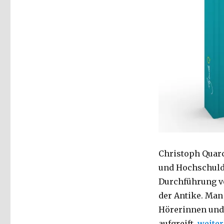
Christoph Quarc
und Hochschuldo
Durchführung vo
der Antike. Man
Hörerinnen und 
„Das L
aufgreift.
weiter