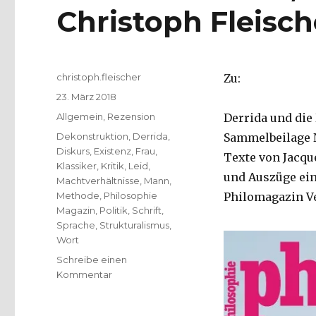
Christoph Fleisch
Autor
christoph.fleischer
Zu:
Veröffentlicht
23. März 2018
am
Kategorien
Allgemein
,
Rezension
Derrida und die
Schlagwörter
Dekonstruktion
,
Derrida
,
Sammelbeilage N
Diskurs
,
Existenz
,
Frau
,
Texte von Jacqu
Klassiker
,
Kritik
,
Leid
,
und Auszüge eine
Machtverhältnisse
,
Mann
,
Methode
,
Philosophie
Philomagazin Ve
Magazin
,
Politik
,
Schrift
,
Sprache
,
Strukturalismus
,
Wort
Schreibe einen
zu
Kommentar
Dekonstruktion,
Rezension