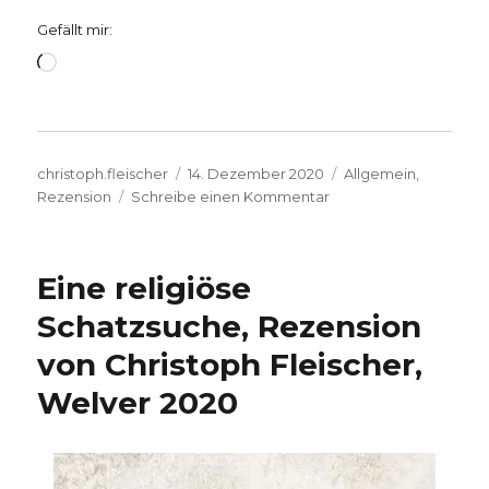
Gefällt mir:
Wird
geladen …
Autor
Veröffentlicht
Kategorien
christoph.fleischer
14. Dezember 2020
Allgemein
,
am
zu
Rezension
Schreibe einen Kommentar
Das
diakonische
Handeln
Eine religiöse
der
Kirchen,
Schatzsuche, Rezension
Rezension
von Christoph Fleischer,
von
Konrad
Welver 2020
Schrieder,
Hamm
2020