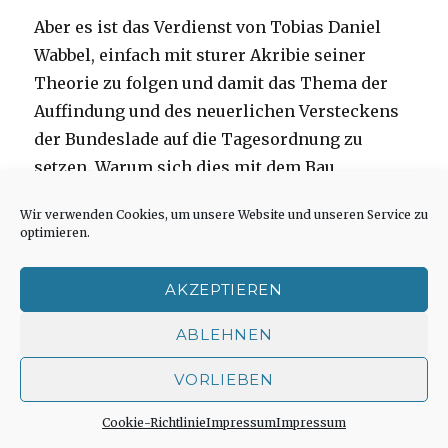
Aber es ist das Verdienst von Tobias Daniel
Wabbel, einfach mit sturer Akribie seiner
Theorie zu folgen und damit das Thema der
Auffindung und des neuerlichen Versteckens
der Bundeslade auf die Tagesordnung zu
setzen. Warum sich dies mit dem Bau
gotischer Kathedralen verbindet, liegt allein
Wir verwenden Cookies, um unsere Website und unseren Service zu
daran, dass der Reichtum der Templer erst
optimieren.
1307 in staatliche Hände überging und vorher
als Kredit für den Bau der Kirchen verwendet
AKZEPTIEREN
wurde. Und nun beginnt in St. Denis, das heute
ABLEHNEN
zu Paris gehört, eine ikonographische und
architekturhistorische Spurensuche und führt
VORLIEBEN
über Chartres bis Laon, wo in einer Kleinstadt
eine riesige fünftürmige Kathedrale steht.
Cookie-Richtlinie
Impressum
Impressum