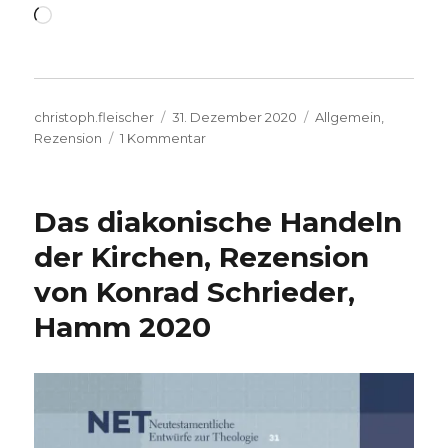
Wird
geladen …
Autor
Veröffentlicht
Kategorien
christoph.fleischer
31. Dezember 2020
Allgemein
,
am
zu
Rezension
1 Kommentar
Vom
„Bilderbuch
Gottes“,
Das diakonische Handeln
Rezension
von
der Kirchen, Rezension
Konrad
von Konrad Schrieder,
Schrieder,
Hamm
Hamm 2020
2020