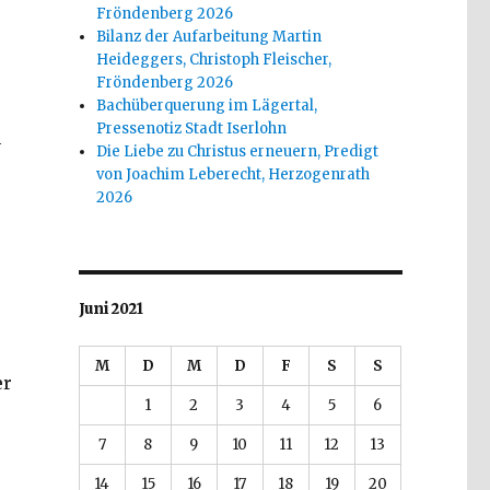
Fröndenberg 2026
Bilanz der Aufarbeitung Martin
Heideggers, Christoph Fleischer,
Fröndenberg 2026
Bachüberquerung im Lägertal,
Pressenotiz Stadt Iserlohn
n
Die Liebe zu Christus erneuern, Predigt
von Joachim Leberecht, Herzogenrath
2026
Juni 2021
M
D
M
D
F
S
S
er
1
2
3
4
5
6
7
8
9
10
11
12
13
14
15
16
17
18
19
20