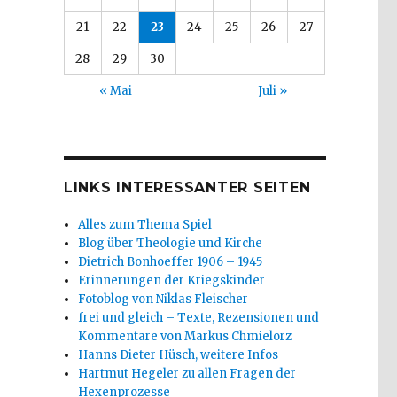
21
22
23
24
25
26
27
28
29
30
« Mai
Juli »
LINKS INTERESSANTER SEITEN
Alles zum Thema Spiel
Blog über Theologie und Kirche
Dietrich Bonhoeffer 1906 – 1945
Erinnerungen der Kriegskinder
Fotoblog von Niklas Fleischer
frei und gleich – Texte, Rezensionen und
Kommentare von Markus Chmielorz
Hanns Dieter Hüsch, weitere Infos
Hartmut Hegeler zu allen Fragen der
Hexenprozesse