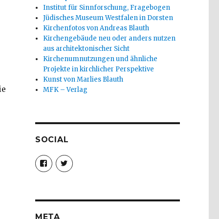
Institut für Sinnforschung, Fragebogen
Jüdisches Museum Westfalen in Dorsten
Kirchenfotos von Andreas Blauth
Kirchengebäude neu oder anders nutzen
aus architektonischer Sicht
Kirchenumnutzungen und ähnliche
Projekte in kirchlicher Perspektive
Kunst von Marlies Blauth
ie
MFK – Verlag
SOCIAL
Profil
Profil
von
von
christoph.fleischer1
ChristophFl
auf
auf
Facebook
Twitter
anzeigen
anzeigen
META