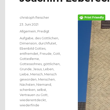
Autor
christoph.fleischer
Veröffentlicht
23. Juni 2021
am
Kategorien
Allgemein
,
Predigt
Schlagwörter
Aufgabe
,
des Göttlichen
,
Dimension
,
durchflutet
,
Ebenbild Gottes
,
entfremdet
,
Freude
,
Gott
,
Gottesferne
,
Gottessohnes
,
göttlichen
,
Grunde
,
Jesus
,
Leben
,
Liebe
,
Mensch
,
Mensch
geworden
,
Menschen
,
Nächsten
,
Niemand
,
schenken
,
selbst
,
Vertrauen zu Gott
,
wiederentdeckt
,
wiederfinde