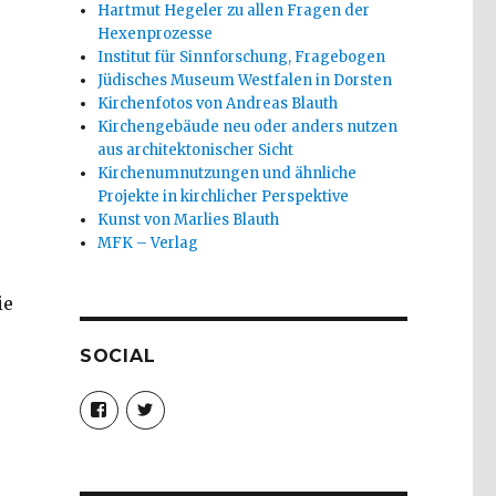
Hartmut Hegeler zu allen Fragen der
Hexenprozesse
Institut für Sinnforschung, Fragebogen
Jüdisches Museum Westfalen in Dorsten
Kirchenfotos von Andreas Blauth
Kirchengebäude neu oder anders nutzen
aus architektonischer Sicht
Kirchenumnutzungen und ähnliche
Projekte in kirchlicher Perspektive
Kunst von Marlies Blauth
MFK – Verlag
ie
SOCIAL
Profil
Profil
von
von
christoph.fleischer1
ChristophFl
auf
auf
Facebook
Twitter
anzeigen
anzeigen