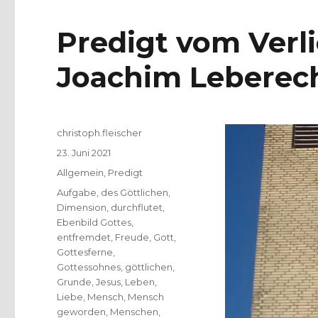
Predigt vom Verl
Joachim Leberech
Autor
christoph.fleischer
Veröffentlicht
23. Juni 2021
am
Kategorien
Allgemein
,
Predigt
Schlagwörter
Aufgabe
,
des Göttlichen
,
Dimension
,
durchflutet
,
Ebenbild Gottes
,
entfremdet
,
Freude
,
Gott
,
Gottesferne
,
Gottessohnes
,
göttlichen
,
Grunde
,
Jesus
,
Leben
,
Liebe
,
Mensch
,
Mensch
geworden
,
Menschen
,