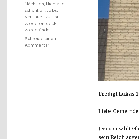
Nächsten
,
Niemand
,
schenken
,
selbst
,
Vertrauen zu Gott
,
wiederentdeckt
,
wiederfinde
Schreibe einen
zu
Kommentar
Predigt
vom
Verlieren
&
Wiederfinden,
Joachim
Leberecht,
Predigt Lukas 15
Herzogenrath
2021
Liebe Gemeinde
Jesus erzählt G
sein Reich sagen