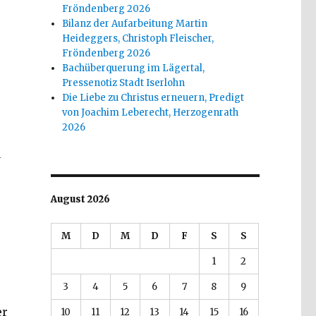
Fröndenberg 2026
Bilanz der Aufarbeitung Martin
Heideggers, Christoph Fleischer,
Fröndenberg 2026
Bachüberquerung im Lägertal,
Pressenotiz Stadt Iserlohn
Die Liebe zu Christus erneuern, Predigt
von Joachim Leberecht, Herzogenrath
2026
n
August 2026
M
D
M
D
F
S
S
1
2
3
4
5
6
7
8
9
er
10
11
12
13
14
15
16