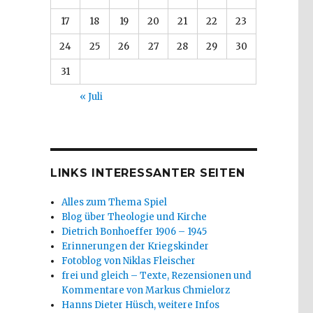
17
18
19
20
21
22
23
24
25
26
27
28
29
30
31
« Juli
LINKS INTERESSANTER SEITEN
Alles zum Thema Spiel
Blog über Theologie und Kirche
Dietrich Bonhoeffer 1906 – 1945
Erinnerungen der Kriegskinder
Fotoblog von Niklas Fleischer
frei und gleich – Texte, Rezensionen und
Kommentare von Markus Chmielorz
Hanns Dieter Hüsch, weitere Infos