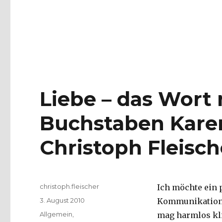
an
einen
jungen
Dichter
(23.12.1903)
Liebe – das Wort 
Buchstaben Karen
Christoph Fleisch
Autor
christoph.fleischer
Ich möchte ein 
Veröffentlicht
3. August 2010
Kommunikation z
am
Kategorien
Allgemein
,
mag harmlos kli