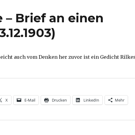
 – Brief an einen
3.12.1903)
leicht auch vom Denken her zuvor ist ein Gedicht Rilkes
lke – Brief an einen jungen Dichter (23.12.1903)“
X
E-Mail
Drucken
LinkedIn
Mehr