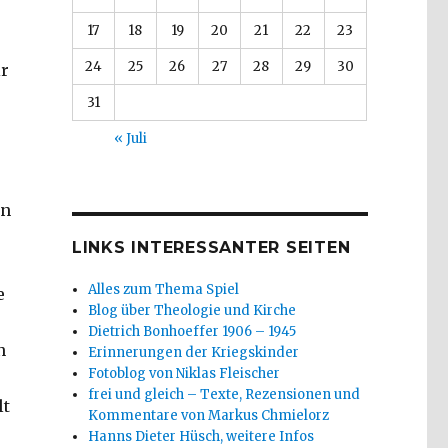
17
18
19
20
21
22
23
24
25
26
27
28
29
30
ir
31
« Juli
in
LINKS INTERESSANTER SEITEN
Alles zum Thema Spiel
e
Blog über Theologie und Kirche
Dietrich Bonhoeffer 1906 – 1945
n
Erinnerungen der Kriegskinder
Fotoblog von Niklas Fleischer
frei und gleich – Texte, Rezensionen und
lt
Kommentare von Markus Chmielorz
Hanns Dieter Hüsch, weitere Infos