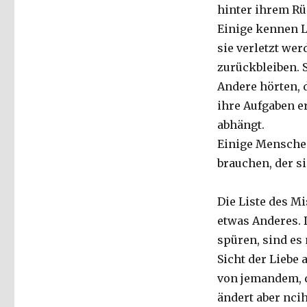
hinter ihrem Rü
Einige kennen L
sie verletzt we
zurückbleiben. S
Andere hörten, 
ihre Aufgaben e
abhängt.
Einige Menschen
brauchen, der sie
Die Liste des Mi
etwas Anderes. D
spüren, sind es
Sicht der Liebe 
von jemandem, d
ändert aber nci