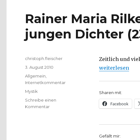
Rainer Maria Rilke
jungen Dichter (2
Autor
christoph.fleischer
Zeitlich und vie
Veröffentlicht
„Rainer Maria Ri
3. August 2010
weiterlesen
am
Kategorien
Allgemein
,
Internetkommentar
Schlagwörter
Mystik
Sharen mit:
Schreibe einen
Facebook
zu
Kommentar
Rainer
Maria
Rilke
–
Gefällt mir:
Brief