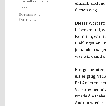
Internetkommentar
einfach auch nu
Schlagwörter
Liebe
diesen Weg.
Schreibe einen
zu
Kommentar
Dieses Wort ist:
Liebe
–
Lebensmittel, w
das
Familien, wir l
Wort
Lieblingstier, u
mit
den
jemandem sagen,
vier
was wir damit s
Buchstaben
Karen
Byrne
Einige meinten, 
übersetzt
als er ging, ver
von
Bei Anderen, der
Christoph
Fleischer,
Versprechen nic
2010
wurde die Liebe 
Andren wiederum