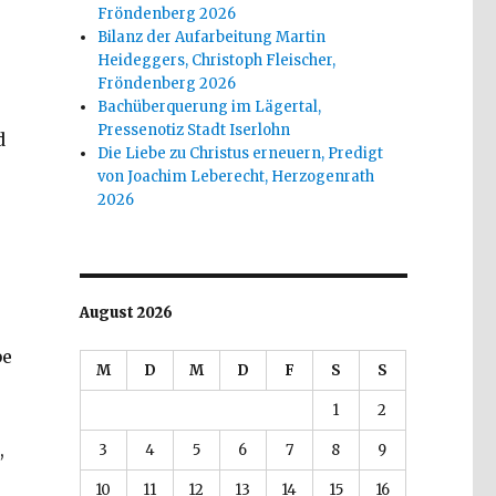
Fröndenberg 2026
Bilanz der Aufarbeitung Martin
Heideggers, Christoph Fleischer,
Fröndenberg 2026
Bachüberquerung im Lägertal,
Pressenotiz Stadt Iserlohn
d
Die Liebe zu Christus erneuern, Predigt
von Joachim Leberecht, Herzogenrath
2026
August 2026
be
M
D
M
D
F
S
S
1
2
,
3
4
5
6
7
8
9
10
11
12
13
14
15
16