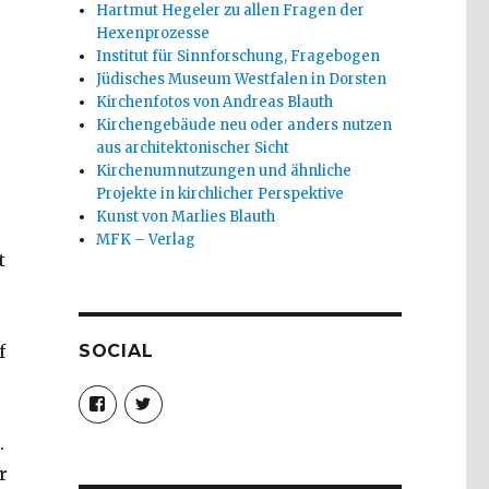
Hartmut Hegeler zu allen Fragen der
Hexenprozesse
Institut für Sinnforschung, Fragebogen
Jüdisches Museum Westfalen in Dorsten
Kirchenfotos von Andreas Blauth
Kirchengebäude neu oder anders nutzen
aus architektonischer Sicht
Kirchenumnutzungen und ähnliche
Projekte in kirchlicher Perspektive
Kunst von Marlies Blauth
MFK – Verlag
t
SOCIAL
f
Profil
Profil
von
von
christoph.fleischer1
ChristophFl
.
auf
auf
Facebook
Twitter
r
anzeigen
anzeigen