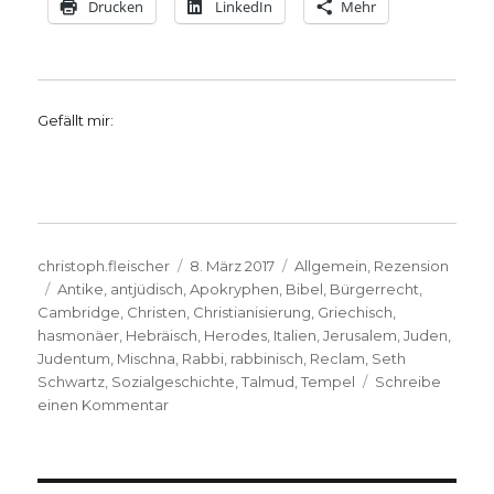
Drucken
LinkedIn
Mehr
Gefällt mir:
Autor
Veröffentlicht
Kategorien
christoph.fleischer
8. März 2017
Allgemein
,
Rezension
Schlagwörter
am
Antike
,
antjüdisch
,
Apokryphen
,
Bibel
,
Bürgerrecht
,
Cambridge
,
Christen
,
Christianisierung
,
Griechisch
,
hasmonäer
,
Hebräisch
,
Herodes
,
Italien
,
Jerusalem
,
Juden
,
Judentum
,
Mischna
,
Rabbi
,
rabbinisch
,
Reclam
,
Seth
Schwartz
,
Sozialgeschichte
,
Talmud
,
Tempel
Schreibe
zu
einen Kommentar
Vom
Judentum
in