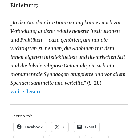
Einleitung:
„In der Ära der Christianisierung kam es auch zur
Verbreitung anderer relativ neuerer Institutionen
und Praktiken – dazu gehörten, um nur die
wichtigsten zu nennen, die Rabbinen mit dem
ihnen eigenen intellektuellen und literarischen Stil
und die lokale religiöse Gemeinde, die sich um
monumentale Synagogen gruppierte und vor allem
Spenden sammelte und verteilte.“
(S. 28)
„Vom Judentum in der Antike, Rezension, Christoph
weiterlesen
Sharen mit:
Facebook
X
E-Mail