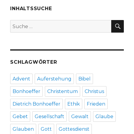
der
Antike,
INHALTSSUCHE
Rezension,
Christoph
SU
Suche
Fleischer,
nach:
Welver
2017
SCHLAGWÖRTER
Advent
Auferstehung
Bibel
Bonhoeffer
Christentum
Christus
Dietrich Bonhoeffer
Ethik
Frieden
Gebet
Gesellschaft
Gewalt
Glaube
Glauben
Gott
Gottesdienst