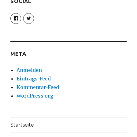
SOCIAL
Profil
Profil
von
von
christoph.fleischer1
ChristophFl
auf
auf
Facebook
Twitter
anzeigen
anzeigen
META
Anmelden
Eintrags-Feed
Kommentar-Feed
WordPress.org
Startseite