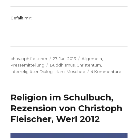
Gefällt mir:
Autor
Veröffentlicht
Kategorien
christoph.fleischer
27. Juni 2013
Allgemein
,
Schlagwörter
am
Pressemitteilung
Buddhismus
,
Christentum
,
zu
interreligiöser Dialog
,
Islam
,
Moschee
4 Kommentare
Sind
Muslime
und
Religion im Schulbuch,
Christen
Geschwi
Rezension von Christoph
im
Fleischer, Werl 2012
Glauben
Pressen