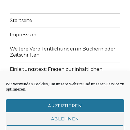
Startseite
Impressum
Weitere Veröffentlichungen in Büchern oder
Zeitschriften
Einleitungstext: Fragen zur inhaltlichen
Position der Homepage und zum Begriff des
„schwachen Glaubens“
Wir verwenden Cookies, um unsere Website und unseren Service zu
optimieren.
Einladung zur Mitarbeit: Rezensionen,
Aufsätze, Gedichte und Predigten
AKZEPTIEREN
Cookie-Richtlinie (EU)
ABLEHNEN