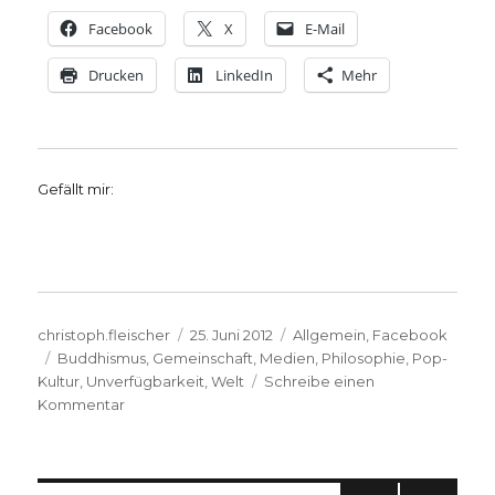
Facebook
X
E-Mail
Drucken
LinkedIn
Mehr
Gefällt mir:
Autor
Veröffentlicht
Kategorien
christoph.fleischer
25. Juni 2012
Allgemein
,
Facebook
Schlagwörter
am
Buddhismus
,
Gemeinschaft
,
Medien
,
Philosophie
,
Pop-
Kultur
,
Unverfügbarkeit
,
Welt
Schreibe einen
zu
Kommentar
Jesus
mit
Ecken