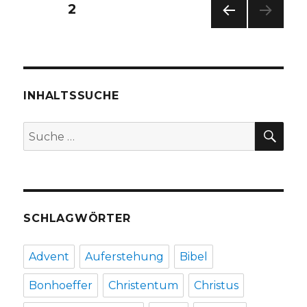
und
Seitennummerierung
SEITE
2
Kanten
VOR
der
HERI
GE
Beiträge
SEIT
E
INHALTSSUCHE
SU
Suche
nach:
SCHLAGWÖRTER
Advent
Auferstehung
Bibel
Bonhoeffer
Christentum
Christus