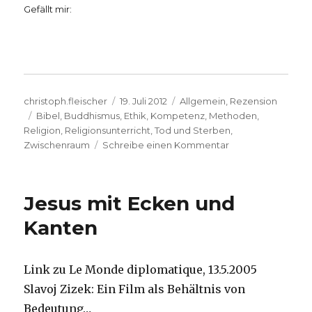
Gefällt mir:
Autor
Veröffentlicht
Kategorien
christoph.fleischer
19. Juli 2012
Allgemein
,
Rezension
Schlagwörter
am
Bibel
,
Buddhismus
,
Ethik
,
Kompetenz
,
Methoden
,
Religion
,
Religionsunterricht
,
Tod und Sterben
,
zu
Zwischenraum
Schreibe einen Kommentar
Religion
im
Schulbuch,
Jesus mit Ecken und
Rezension
von
Kanten
Christoph
Fleischer,
Werl
Link zu Le Monde diplomatique, 13.5.2005
2012
Slavoj Zizek: Ein Film als Behältnis von
Bedeutung…