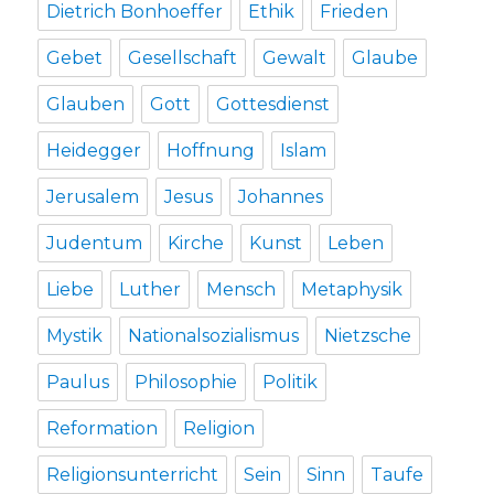
Dietrich Bonhoeffer
Ethik
Frieden
Gebet
Gesellschaft
Gewalt
Glaube
Glauben
Gott
Gottesdienst
Heidegger
Hoffnung
Islam
Jerusalem
Jesus
Johannes
Judentum
Kirche
Kunst
Leben
Liebe
Luther
Mensch
Metaphysik
Mystik
Nationalsozialismus
Nietzsche
Paulus
Philosophie
Politik
Reformation
Religion
Religionsunterricht
Sein
Sinn
Taufe