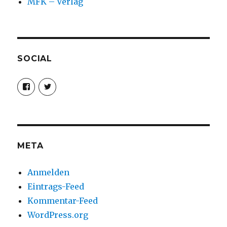
MFK – Verlag
SOCIAL
Profil
Profil
von
von
christoph.fleischer1
ChristophFl
auf
auf
Facebook
Twitter
anzeigen
anzeigen
META
Anmelden
Eintrags-Feed
Kommentar-Feed
WordPress.org