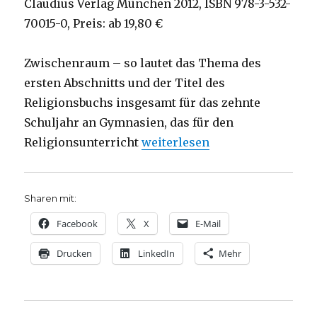
Claudius Verlag München 2012, ISBN 978-3-532-
70015-0, Preis: ab 19,80 €
Zwischenraum – so lautet das Thema des
ersten Abschnitts und der Titel des
Religionsbuchs insgesamt für das zehnte
Schuljahr an Gymnasien, das für den
„Religion im Schulbuch, Rezen
Religionsunterricht
weiterlesen
Sharen mit:
Facebook
X
E-Mail
Drucken
LinkedIn
Mehr