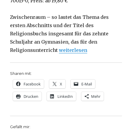
70015-0, Preis: ab 19,80 €
Zwischenraum – so lautet das Thema des
ersten Abschnitts und der Titel des
Religionsbuchs insgesamt für das zehnte
Schuljahr an Gymnasien, das für den
„Religion im Schulbuch, Rezen
Religionsunterricht
weiterlesen
Sharen mit:
Facebook
X
E-Mail
Drucken
LinkedIn
Mehr
Gefällt mir: