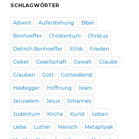
SCHLAGWÖRTER
Advent
Auferstehung
Bibel
Bonhoeffer
Christentum
Christus
Dietrich Bonhoeffer
Ethik
Frieden
Gebet
Gesellschaft
Gewalt
Glaube
Glauben
Gott
Gottesdienst
Heidegger
Hoffnung
Islam
Jerusalem
Jesus
Johannes
Judentum
Kirche
Kunst
Leben
Liebe
Luther
Mensch
Metaphysik