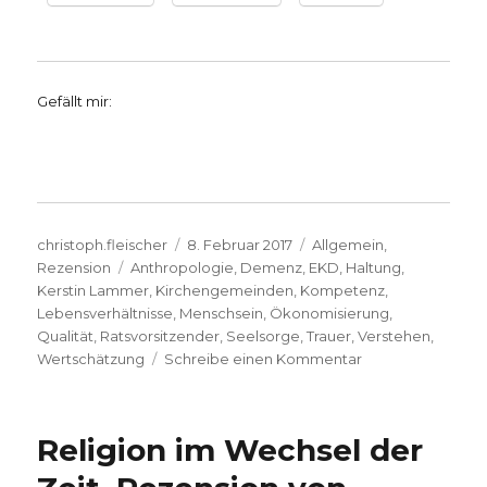
Gefällt mir:
Autor
Veröffentlicht
Kategorien
christoph.fleischer
8. Februar 2017
Allgemein
,
Schlagwörter
am
Rezension
Anthropologie
,
Demenz
,
EKD
,
Haltung
,
Kerstin Lammer
,
Kirchengemeinden
,
Kompetenz
,
Lebensverhältnisse
,
Menschsein
,
Ökonomisierung
,
Qualität
,
Ratsvorsitzender
,
Seelsorge
,
Trauer
,
Verstehen
,
zu
Wertschätzung
Schreibe einen Kommentar
„Menschen
stärken“
im
Religion im Wechsel der
seelischen
Beistand,