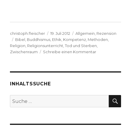
Autor
Veröffentlicht
Kategorien
christoph.fleischer
19. Juli 2012
Allgemein
,
Rezension
Schlagwörter
am
Bibel
,
Buddhismus
,
Ethik
,
Kompetenz
,
Methoden
,
Religion
,
Religionsunterricht
,
Tod und Sterben
,
zu
Zwischenraum
Schreibe einen Kommentar
Religion
im
Schulbuch,
Rezension
von
INHALTSSUCHE
Christoph
Fleischer,
SU
Suche
Werl
nach:
2012