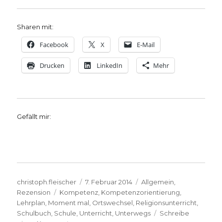
Sharen mit:
Facebook
X
E-Mail
Drucken
LinkedIn
Mehr
Gefällt mir:
Autor
Veröffentlicht
Kategorien
christoph.fleischer
7. Februar 2014
Allgemein
,
Schlagwörter
am
Rezension
Kompetenz
,
Kompetenzorientierung
,
Lehrplan
,
Moment mal
,
Ortswechsel
,
Religionsunterricht
,
Schulbuch
,
Schule
,
Unterricht
,
Unterwegs
Schreibe