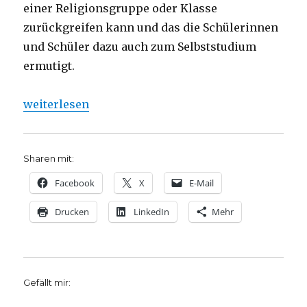
einer Religionsgruppe oder Klasse
zurückgreifen kann und das die Schülerinnen
und Schüler dazu auch zum Selbststudium
ermutigt.
„Religiös kompetent werden, Rezension von Christ
weiterlesen
Sharen mit:
Facebook
X
E-Mail
Drucken
LinkedIn
Mehr
Gefällt mir: