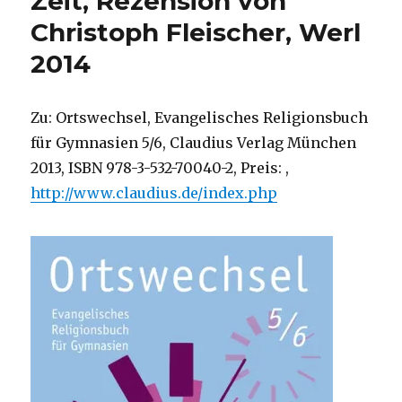
Zeit, Rezension von
Christoph
Christoph Fleischer, Werl
Fleischer,
Welver
2014
2016
Zu: Ortswechsel, Evangelisches Religionsbuch
für Gymnasien 5/6, Claudius Verlag München
2013, ISBN 978-3-532-70040-2, Preis: ,
http://www.claudius.de/index.php