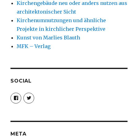
Kirchengebäude neu oder anders nutzen aus
architektonischer Sicht
Kirchenumnutzungen und ähnliche
Projekte in kirchlicher Perspektive
Kunst von Marlies Blauth
MFK – Verlag
SOCIAL
Profil
Profil
von
von
christoph.fleischer1
ChristophFl
auf
auf
Facebook
Twitter
anzeigen
anzeigen
META