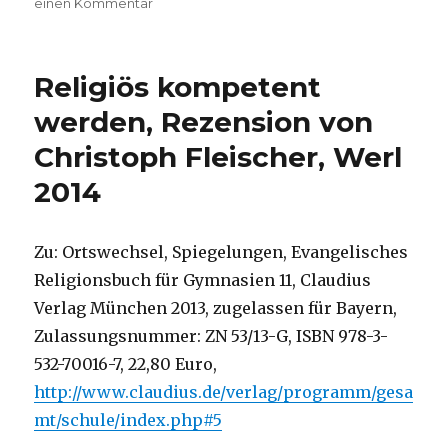
zu
einen Kommentar
Religion
im
Wechsel
Religiös kompetent
der
Zeit,
werden, Rezension von
Rezension
Christoph Fleischer, Werl
von
Christoph
2014
Fleischer,
Werl
2014
Zu: Ortswechsel, Spiegelungen, Evangelisches
Religionsbuch für Gymnasien 11, Claudius
Verlag München 2013, zugelassen für Bayern,
Zulassungsnummer: ZN 53/13-G, ISBN 978-3-
532-70016-7, 22,80 Euro,
http://www.claudius.de/verlag/programm/gesa
mt/schule/index.php#5