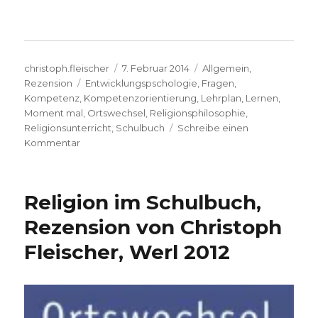
Autor
Veröffentlicht
Kategorien
christoph.fleischer
7. Februar 2014
Allgemein
,
Schlagwörter
am
Rezension
Entwicklungspschologie
,
Fragen
,
Kompetenz
,
Kompetenzorientierung
,
Lehrplan
,
Lernen
,
Moment mal
,
Ortswechsel
,
Religionsphilosophie
,
Religionsunterricht
,
Schulbuch
Schreibe einen
zu
Kommentar
Religiös
kompetent
werden,
Religion im Schulbuch,
Rezension
von
Rezension von Christoph
Christoph
Fleischer, Werl 2012
Fleischer,
Werl
2014