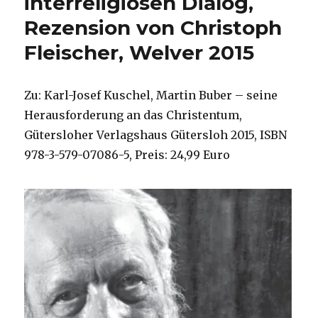
interreligiösen Dialog,
Rezen
Rezension von Christoph
von
Chris
Fleischer, Welver 2015
Fleisc
Welve
2016
Zu: Karl-Josef Kuschel, Martin Buber – seine
Herausforderung an das Christentum,
Gütersloher Verlagshaus Gütersloh 2015, ISBN
978-3-579-07086-5, Preis: 24,99 Euro