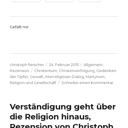
Gefällt mir:
Autor
Veröffentlicht
Kategorien
christoph.fleischer
24. Februar 2015
Allgemein
,
Schlagwörter
am
Rezension
Christentum
,
Christenverfolgung
,
Gedenken
der Opfer
,
Gewalt
,
interreligiöser Dialog
,
Martyrium
,
zu
Religion und Gesellschaft
Schreibe einen Kommentar
Christi
und
Christe
Verständigung geht über
als
Opfer,
die Religion hinaus,
Rezens
Rezension von Christoph
von