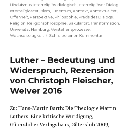
Hinduismus
,
interreligiös-dialogisch
,
interreligiöser Dialog
,
Interreligiösität
,
Islam
,
Judentum
,
Kontext
,
Kontextualität
,
Offenheit
,
Perspektive
,
Philosophie
,
Praxis des Dialogs
,
Religion
,
Religionsphilosophie
,
Säkularität
,
Transformation
,
Universität Hamburg
,
Verstehensprozesse
,
zu
Wechselseitigkeit
Schreibe einen Kommentar
Religionen
im
Dialog,
Luther – Bedeutung und
Rezension
von
Widerspruch, Rezension
Christoph
von Christoph Fleischer,
Fleischer,
Welver
Welver 2016
2017
Zu: Hans-Martin Barth: Die Theologie Martin
Luthers, Eine kritische Würdigung,
Gütersloher Verlagshaus, Gütersloh 2009,