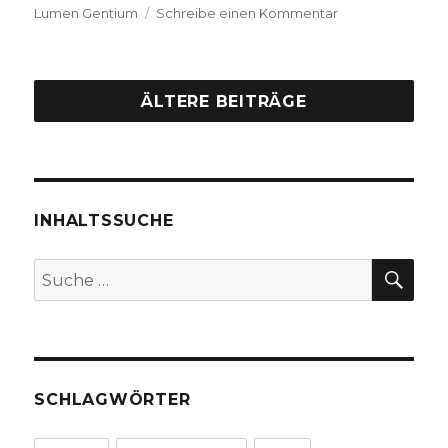
zu
Lumen Gentium
Schreibe einen Kommentar
Verständigung
geht
über
die
ÄLTERE BEITRÄGE
Religion
hinaus,
Rezension
von
Christoph
INHALTSSUCHE
Fleischer,
Welver
2015
SU
Suche
nach:
SCHLAGWÖRTER