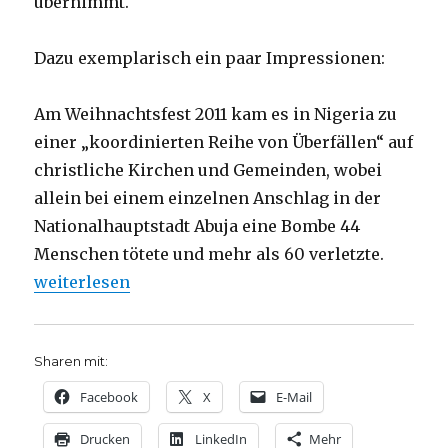
übernimmt.
Dazu exemplarisch ein paar Impressionen:
Am Weihnachtsfest 2011 kam es in Nigeria zu
einer „koordinierten Reihe von Überfällen“ auf
christliche Kirchen und Gemeinden, wobei
allein bei einem einzelnen Anschlag in der
Nationalhauptstadt Abuja eine Bombe 44
Menschen tötete und mehr als 60 verletzte.
„Christinnen und Christen als Opfer, Rezension vo
weiterlesen
Sharen mit:
Facebook
X
E-Mail
Drucken
LinkedIn
Mehr