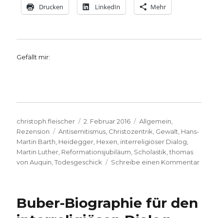
Drucken
LinkedIn
Mehr
Gefällt mir:
Autor
Veröffentlicht
Kategorien
christoph.fleischer
2. Februar 2016
Allgemein
,
Schlagwörter
am
Rezension
Antisemitismus
,
Christozentrik
,
Gewalt
,
Hans-
Martin Barth
,
Heidegger
,
Hexen
,
interreligiöser Dialog
,
Martin Luther
,
Reformationsjubiläum
,
Scholastik
,
thomas
zu
von Auquin
,
Todesgeschick
Schreibe einen Kommentar
Luthe
–
Bede
Buber-Biographie für den
und
Wider