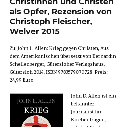
Christinnen und Christen
den
interreligiösen
als Opfer, Rezension von
Dialog,
Christoph Fleischer,
Rezension
von
Welver 2015
Christoph
Fleischer,
Welver
Zu: John L. Allen: Krieg gegen Christen, Aus
2015
dem Amerikanischen übersetzt von Bernardin
Schellenberger, Gütersloher Verlagshaus,
Gütersloh 2014, ISBN 9783579070728, Preis:
24,99 Euro
John D. Allen ist ein
bekannter
Journalist für
Kirchenfragen,