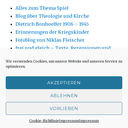
Alles zum Thema Spiel
Blog über Theologie und Kirche
Dietrich Bonhoeffer 1906 – 1945
Erinnerungen der Kriegskinder
Fotoblog von Niklas Fleischer
frei und gleich – Texte, Rezensionen und
Kommentare von Markus Chmielorz
Wir verwenden Cookies, um unsere Website und unseren Service zu
Hanns Dieter Hüsch, weitere Infos
optimieren.
Hartmut Hegeler zu allen Fragen der
Hexenprozesse
AKZEPTIEREN
Institut für Sinnforschung, Fragebogen
ABLEHNEN
Jüdisches Museum Westfalen in Dorsten
Kirchenfotos von Andreas Blauth
VORLIEBEN
Kirchengebäude neu oder anders nutzen aus
architektonischer Sicht
Cookie-Richtlinie
Impressum
Impressum