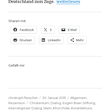
„Verständigung geht über d
Deutschland zum Zuge.
weiterlesen
Sharen mit:
Facebook
X
E-Mail
Drucken
LinkedIn
Mehr
Gefällt mir:
Autor
Veröffentlicht
Kategorien
christoph.fleischer
30. Januar 2015
Allgemein
,
Schlagwörter
am
Rezension
Christentum
,
Dialog
,
Eugen Biser Stiftung
,
interreligiöser Dialog
,
Islam
,
Khorchide
,
Koranlektüre
,