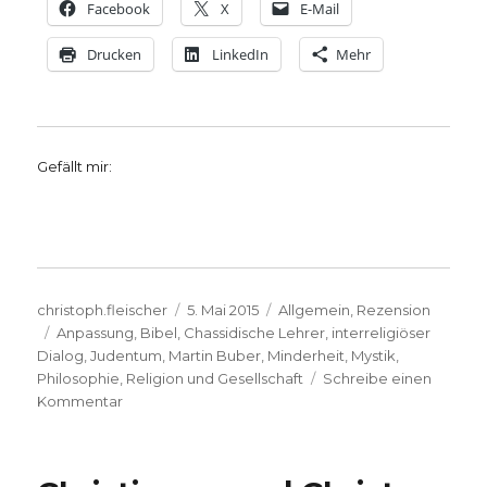
Facebook
X
E-Mail
Drucken
LinkedIn
Mehr
Gefällt mir:
Autor
Veröffentlicht
Kategorien
christoph.fleischer
5. Mai 2015
Allgemein
,
Rezension
Schlagwörter
am
Anpassung
,
Bibel
,
Chassidische Lehrer
,
interreligiöser
Dialog
,
Judentum
,
Martin Buber
,
Minderheit
,
Mystik
,
Philosophie
,
Religion und Gesellschaft
Schreibe einen
zu
Kommentar
Buber-
Biographie
für