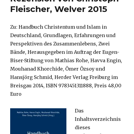
Christo
Fleischer, Welver 2015
Fleische
Welver
2015
Zu: Handbuch Christentum und Islam in
Deutschland, Grundlagen, Erfahrungen und
Perspektiven des Zusammenlebens, Zwei
Bände, Herausgegeben im Auftrag der Eugen-
Biser-Stiftung von Mathias Rohe, Havva Engin,
Mouhanad Khorchide, Ömer Özsoy und
Hansjörg Schmid, Herder Verlag Freiburg im
Breisgau 2014, ISBN 9783451311888, Preis 48,00
Euro
Das
Inhaltsverzeichnis
dieses