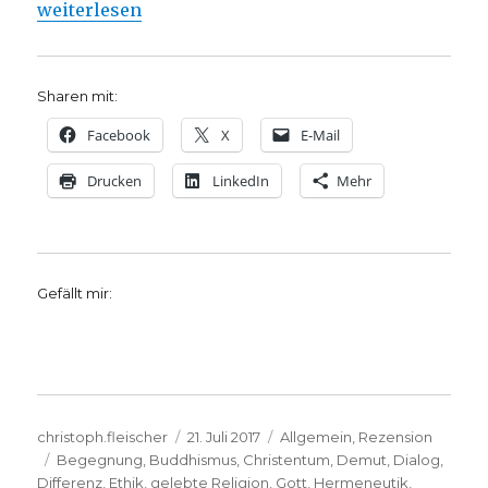
„Religionen im Dialog, Rezension von Christoph Fl
weiterlesen
Sharen mit:
Facebook
X
E-Mail
Drucken
LinkedIn
Mehr
Gefällt mir:
Autor
Veröffentlicht
Kategorien
christoph.fleischer
21. Juli 2017
Allgemein
,
Rezension
Schlagwörter
am
Begegnung
,
Buddhismus
,
Christentum
,
Demut
,
Dialog
,
Differenz
,
Ethik
,
gelebte Religion
,
Gott
,
Hermeneutik
,