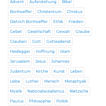
Advent
Auferstehung
Bibel
Bonhoeffer
Christentum
Christus
Dietrich Bonhoeffer
Ethik
Frieden
Gebet
Gesellschaft
Gewalt
Glaube
Glauben
Gott
Gottesdienst
Heidegger
Hoffnung
Islam
Jerusalem
Jesus
Johannes
Judentum
Kirche
Kunst
Leben
Liebe
Luther
Mensch
Metaphysik
Mystik
Nationalsozialismus
Nietzsche
Paulus
Philosophie
Politik