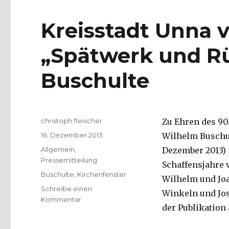
Kreisstadt Unna v
„Spätwerk und Rü
Buschulte
Autor
christoph.fleischer
Zu Ehren des 90
Veröffentlicht
16. Dezember 2013
Wilhelm Buschul
am
Kategorien
Allgemein
,
Dezember 2013) 
Pressemitteilung
Schaffensjahre 
Schlagwörter
Buschulte
,
Kirchenfenster
Wilhelm und Joa
Schreibe einen
Winkeln und Jos
zu
Kommentar
der Publikation
Kreisstadt
Unna