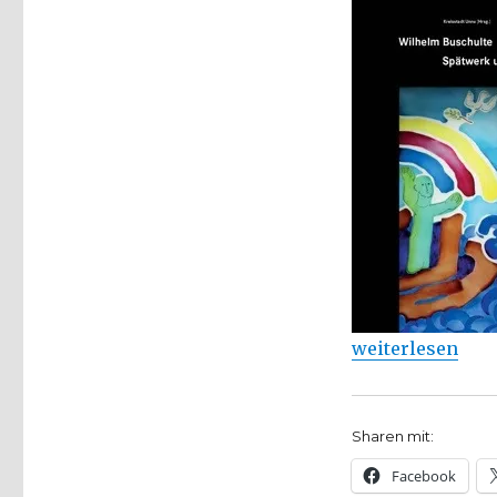
veröffentlicht
Katalog
„Spätwerk
und
Rückblick“
von
Wilhelm
Buschulte
„Kreisstadt Unn
weiterlesen
Sharen mit:
Facebook