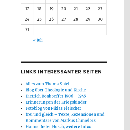
17
18
19
20
21
22
23
24
25
26
27
28
29
30
31
« Juli
LINKS INTERESSANTER SEITEN
Alles zum Thema Spiel
Blog über Theologie und Kirche
Dietrich Bonhoeffer 1906 – 1945
Erinnerungen der Kriegskinder
Fotoblog von Niklas Fleischer
frei und gleich – Texte, Rezensionen und
Kommentare von Markus Chmielorz
Hanns Dieter Hüsch, weitere Infos