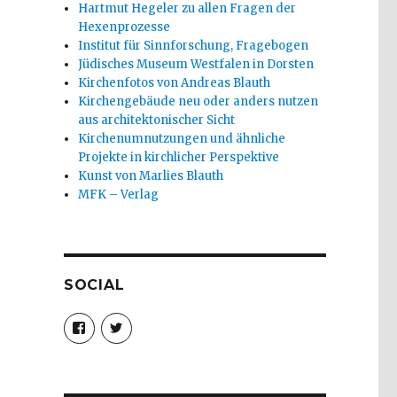
Hartmut Hegeler zu allen Fragen der
Hexenprozesse
Institut für Sinnforschung, Fragebogen
Jüdisches Museum Westfalen in Dorsten
Kirchenfotos von Andreas Blauth
Kirchengebäude neu oder anders nutzen
aus architektonischer Sicht
Kirchenumnutzungen und ähnliche
Projekte in kirchlicher Perspektive
Kunst von Marlies Blauth
MFK – Verlag
SOCIAL
Profil
Profil
von
von
christoph.fleischer1
ChristophFl
auf
auf
Facebook
Twitter
anzeigen
anzeigen