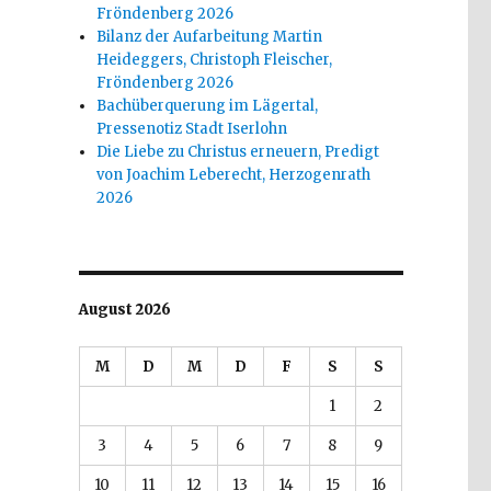
Fröndenberg 2026
Bilanz der Aufarbeitung Martin
Heideggers, Christoph Fleischer,
Fröndenberg 2026
Bachüberquerung im Lägertal,
Pressenotiz Stadt Iserlohn
Die Liebe zu Christus erneuern, Predigt
von Joachim Leberecht, Herzogenrath
2026
August 2026
M
D
M
D
F
S
S
1
2
3
4
5
6
7
8
9
10
11
12
13
14
15
16