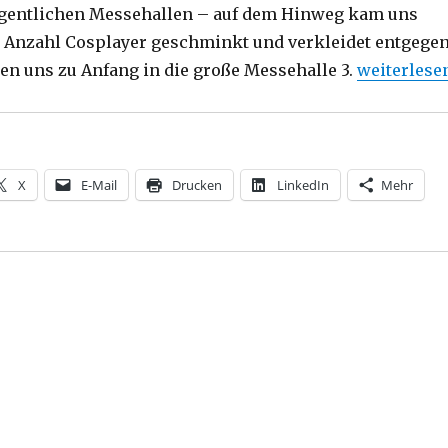
igentlichen Messehallen – auf dem Hinweg kam uns
 Anzahl Cosplayer geschminkt und verkleidet entgege
„Bericht vo
ten uns zu Anfang in die große Messehalle 3.
weiterlese
X
E-Mail
Drucken
LinkedIn
Mehr