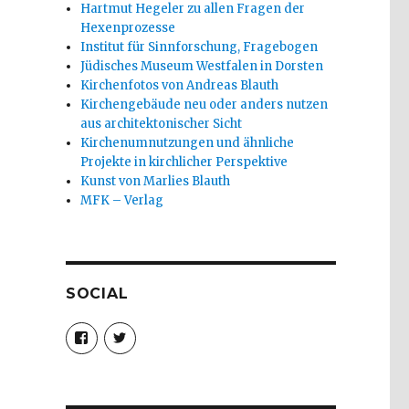
Hartmut Hegeler zu allen Fragen der
Hexenprozesse
Institut für Sinnforschung, Fragebogen
Jüdisches Museum Westfalen in Dorsten
Kirchenfotos von Andreas Blauth
Kirchengebäude neu oder anders nutzen
aus architektonischer Sicht
Kirchenumnutzungen und ähnliche
Projekte in kirchlicher Perspektive
Kunst von Marlies Blauth
MFK – Verlag
SOCIAL
Profil
Profil
von
von
christoph.fleischer1
ChristophFl
auf
auf
Facebook
Twitter
anzeigen
anzeigen