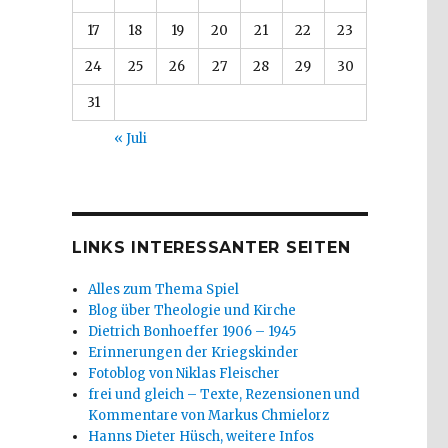
17
18
19
20
21
22
23
24
25
26
27
28
29
30
31
« Juli
LINKS INTERESSANTER SEITEN
Alles zum Thema Spiel
Blog über Theologie und Kirche
Dietrich Bonhoeffer 1906 – 1945
Erinnerungen der Kriegskinder
Fotoblog von Niklas Fleischer
frei und gleich – Texte, Rezensionen und
Kommentare von Markus Chmielorz
Hanns Dieter Hüsch, weitere Infos