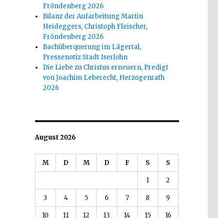
Fröndenberg 2026
Bilanz der Aufarbeitung Martin
Heideggers, Christoph Fleischer,
Fröndenberg 2026
Bachüberquerung im Lägertal,
Pressenotiz Stadt Iserlohn
Die Liebe zu Christus erneuern, Predigt
von Joachim Leberecht, Herzogenrath
2026
August 2026
M
D
M
D
F
S
S
1
2
3
4
5
6
7
8
9
10
11
12
13
14
15
16