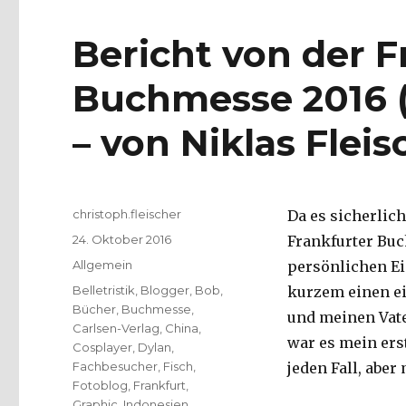
Bericht von der F
Buchmesse 2016 (1
– von Niklas Fleis
Autor
christoph.fleischer
Da es sicherlic
Veröffentlicht
24. Oktober 2016
Frankfurter Buc
am
Kategorien
Allgemein
persönlichen Ei
Schlagwörter
Belletristik
,
Blogger
,
Bob
,
kurzem einen ei
Bücher
,
Buchmesse
,
und meinen Vate
Carlsen-Verlag
,
China
,
war es mein ers
Cosplayer
,
Dylan
,
Fachbesucher
,
Fisch
,
jeden Fall, aber
Fotoblog
,
Frankfurt
,
Graphic
,
Indonesien
,