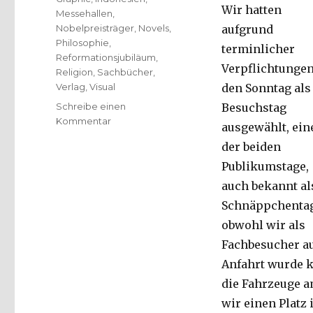
Wir hatten
Messehallen
,
Nobelpreisträger
,
Novels
,
aufgrund
Philosophie
,
terminlicher
Reformationsjubiläum
,
Verpflichtunge
Religion
,
Sachbücher
,
Verlag
,
Visual
den Sonntag als
Schreibe einen
Besuchstag
zu
Kommentar
ausgewählt, ein
Bericht
der beiden
von
der
Publikumstage,
Frankfurter
auch bekannt al
Buchmesse
Schnäppchentag
2016
(19.10.2016
obwohl wir als
–
Fachbesucher au
23.10.2016)
Anfahrt wurde kl
–
von
die Fahrzeuge 
Niklas
wir einen Platz 
Fleischer