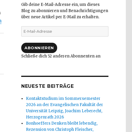
Gib deine E-Mail-Adresse ein, um dieses
Blog zu abonnieren und Benachrichtigungen
n
über neue Artikel per E-Mail zu erhalten.
n der Frankfurter Buchmesse 2016 (19.10.2016 – 23.10.201
n
E-
Mail-
Adresse
ABONNIEREN
Schließe dich 52 anderen Abonnenten an
NEUESTE BEITRÄGE
Kontaktstudium im Sommersemester
2026 an der Evangelischen Fakultät der
Universität Leipzig, Joachim Leberecht,
Herzogenrath 2026
Bonhoeffers Denken bleibt lebendig,
Rezension von Christoph Fleischer,