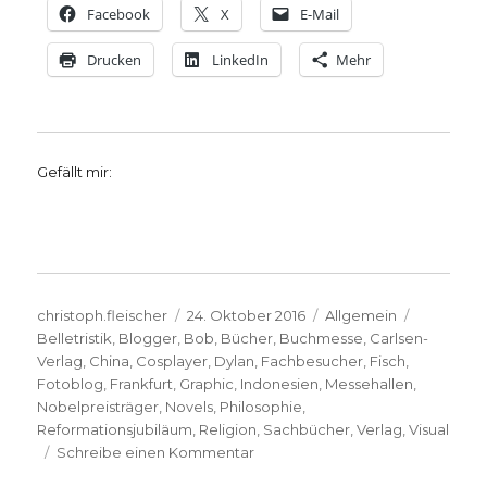
Facebook
X
E-Mail
Drucken
LinkedIn
Mehr
Gefällt mir:
Autor
Veröffentlicht
Kategorien
Schlagwö
christoph.fleischer
24. Oktober 2016
Allgemein
am
Belletristik
,
Blogger
,
Bob
,
Bücher
,
Buchmesse
,
Carlsen-
Verlag
,
China
,
Cosplayer
,
Dylan
,
Fachbesucher
,
Fisch
,
Fotoblog
,
Frankfurt
,
Graphic
,
Indonesien
,
Messehallen
,
Nobelpreisträger
,
Novels
,
Philosophie
,
Reformationsjubiläum
,
Religion
,
Sachbücher
,
Verlag
,
Visual
zu
Schreibe einen Kommentar
Bericht