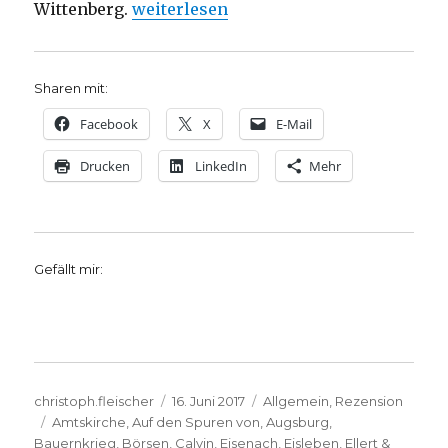
„Reformation in Bild und Text, Rezensi
Wittenberg.
weiterlesen
Sharen mit:
Facebook
X
E-Mail
Drucken
LinkedIn
Mehr
Gefällt mir:
Autor
Veröffentlicht
Kategorien
christoph.fleischer
16. Juni 2017
Allgemein
,
Rezension
Schlagwörter
am
Amtskirche
,
Auf den Spuren von
,
Augsburg
,
Bauernkrieg
,
Börsen
,
Calvin
,
Eisenach
,
Eisleben
,
Ellert &