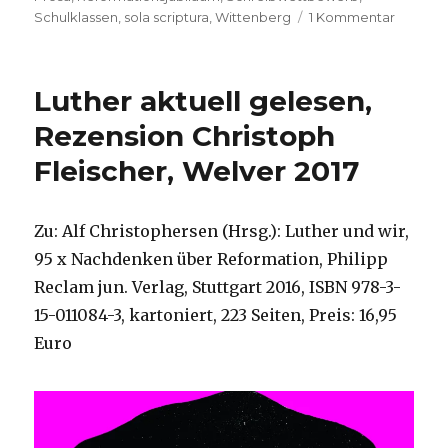
zu
Schulklassen
,
sola scriptura
,
Wittenberg
1 Kommentar
Leistung
Luther,
Gnade,
Luther aktuell gelesen,
Rezensi
von
Rezension Christoph
Christo
Fleischer, Welver 2017
Fleische
Welver
2017
Zu: Alf Christophersen (Hrsg.): Luther und wir,
95 x Nachdenken über Reformation, Philipp
Reclam jun. Verlag, Stuttgart 2016, ISBN 978-3-
15-011084-3, kartoniert, 223 Seiten, Preis: 16,95
Euro