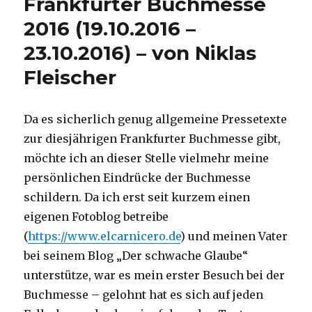
Frankfurter Buchmesse
Hartmut
2016 (19.10.2016 –
Hegeler,
Unna
23.10.2016) – von Niklas
2016
Fleischer
Da es sicherlich genug allgemeine Pressetexte
zur diesjährigen Frankfurter Buchmesse gibt,
möchte ich an dieser Stelle vielmehr meine
persönlichen Eindrücke der Buchmesse
schildern. Da ich erst seit kurzem einen
eigenen Fotoblog betreibe
(
https://www.elcarnicero.de
) und meinen Vater
bei seinem Blog „Der schwache Glaube“
unterstütze, war es mein erster Besuch bei der
Buchmesse – gelohnt hat es sich auf jeden