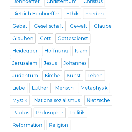
Bonhoeffer
Christentum
Christus
Dietrich Bonhoeffer
Ethik
Frieden
Gebet
Gesellschaft
Gewalt
Glaube
Glauben
Gott
Gottesdienst
Heidegger
Hoffnung
Islam
Jerusalem
Jesus
Johannes
Judentum
Kirche
Kunst
Leben
Liebe
Luther
Mensch
Metaphysik
Mystik
Nationalsozialismus
Nietzsche
Paulus
Philosophie
Politik
Reformation
Religion