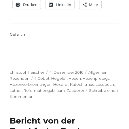
Drucken
LinkedIn
Mehr
Gefällt mir:
Autor
Veröffentlicht
Kategorien
christoph.fleischer
4. Dezember 2016
Allgemein
,
Schlagwörter
am
Rezension
1. Gebot
,
Hegeler
,
Hexen
,
Hexenpredigt
,
Hexenverbrennungen
,
Hexerei
,
Katechismus
,
Lesebuch
,
Luther
,
Reformationsjubiläum
,
Zauberei
Schreibe einen
zu
Kommentar
Hinweis:
Martin
Luthers
Bericht von der
Hexenpredigten
aufgelegt,