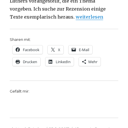
Luthers vorangestellt, die ein Thema
vorgeben. Ich suche zur Rezension einige
„Luther aktuell gelese
Texte exemplarisch heraus.
weiterlesen
Sharen mit:
Facebook
X
E-Mail
Drucken
LinkedIn
Mehr
Gefällt mir: