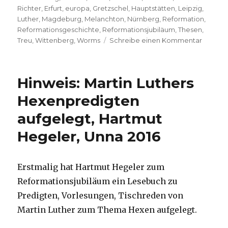
Richter
,
Erfurt
,
europa
,
Gretzschel
,
Hauptstätten
,
Leipzig
,
Luther
,
Magdeburg
,
Melanchton
,
Nürnberg
,
Reformation
,
Reformationsgeschichte
,
Reformationsjubiläum
,
Thesen
,
zu
Treu
,
Wittenberg
,
Worms
Schreibe einen Kommentar
Reform
in
Bild
Hinweis: Martin Luthers
und
Text,
Hexenpredigten
Rezens
aufgelegt, Hartmut
von
Christo
Hegeler, Unna 2016
Fleische
Welver
2017
Erstmalig hat Hartmut Hegeler zum
Reformationsjubiläum ein Lesebuch zu
Predigten, Vorlesungen, Tischreden von
Martin Luther zum Thema Hexen aufgelegt.