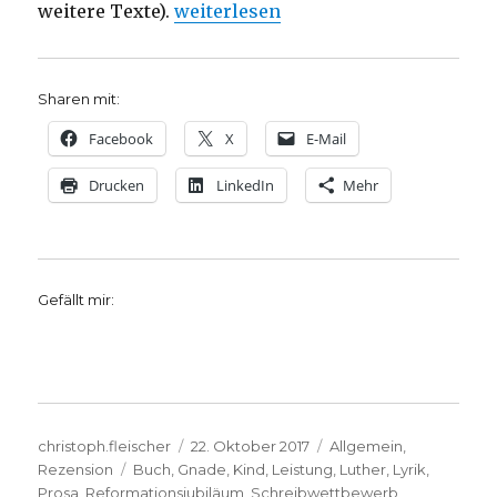
„Leistung, Luther, Gnade, Rezension
weitere Texte).
weiterlesen
Sharen mit:
Facebook
X
E-Mail
Drucken
LinkedIn
Mehr
Gefällt mir:
Autor
Veröffentlicht
Kategorien
christoph.fleischer
22. Oktober 2017
Allgemein
,
Schlagwörter
am
Rezension
Buch
,
Gnade
,
Kind
,
Leistung
,
Luther
,
Lyrik
,
Prosa
,
Reformationsjubiläum
,
Schreibwettbewerb
,