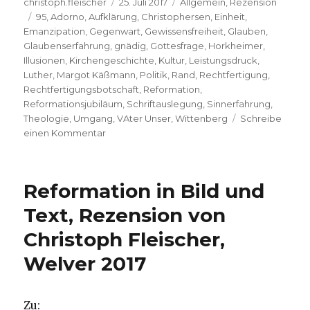
Autor
Veröffentlicht
Kategorien
christoph.fleischer
25. Juli 2017
Allgemein
,
Rezension
Schlagwörter
am
95
,
Adorno
,
Aufklärung
,
Christophersen
,
Einheit
,
Emanzipation
,
Gegenwart
,
Gewissensfreiheit
,
Glauben
,
Glaubenserfahrung
,
gnädig
,
Gottesfrage
,
Horkheimer
,
Illusionen
,
Kirchengeschichte
,
Kultur
,
Leistungsdruck
,
Luther
,
Margot Käßmann
,
Politik
,
Rand
,
Rechtfertigung
,
Rechtfertigungsbotschaft
,
Reformation
,
Reformationsjubiläum
,
Schriftauslegung
,
Sinnerfahrung
,
Theologie
,
Umgang
,
VAter Unser
,
Wittenberg
Schreibe
zu
einen Kommentar
Luther
aktuell
gelesen,
Reformation in Bild und
Rezension
Christoph
Text, Rezension von
Fleischer,
Christoph Fleischer,
Welver
2017
Welver 2017
Zu: