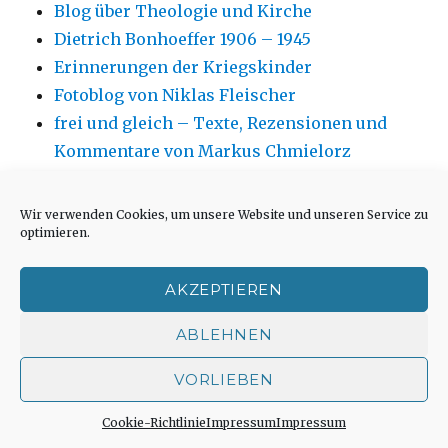
Blog über Theologie und Kirche
Dietrich Bonhoeffer 1906 – 1945
Erinnerungen der Kriegskinder
Fotoblog von Niklas Fleischer
frei und gleich – Texte, Rezensionen und
Kommentare von Markus Chmielorz
Hanns Dieter Hüsch, weitere Infos
Hartmut Hegeler zu allen Fragen der
Wir verwenden Cookies, um unsere Website und unseren Service zu
Hexenprozesse
optimieren.
Institut für Sinnforschung, Fragebogen
AKZEPTIEREN
Jüdisches Museum Westfalen in Dorsten
Kirchenfotos von Andreas Blauth
ABLEHNEN
Kirchengebäude neu oder anders nutzen aus
architektonischer Sicht
VORLIEBEN
Kirchenumnutzungen und ähnliche
Cookie-Richtlinie
Impressum
Impressum
Projekte in kirchlicher Perspektive