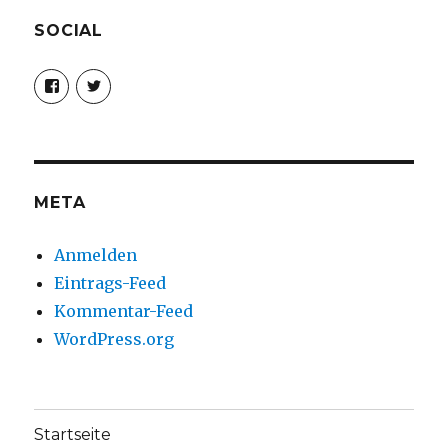
SOCIAL
Profil
Profil
von
von
christoph.fleischer1
ChristophFl
auf
auf
Facebook
Twitter
anzeigen
anzeigen
META
Anmelden
Eintrags-Feed
Kommentar-Feed
WordPress.org
Startseite