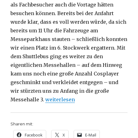
als Fachbesucher auch die Vortage hätten
besuchen können. Bereits bei der Anfahrt
wurde klar, dass es voll werden würde, da sich
bereits um 11 Uhr die Fahrzeuge am
Messeparkhaus stauten – schließlich konnten
wir einen Platz im 6. Stockwerk ergattern. Mit
dem Shuttlebus ging es weiter zu den
eigentlichen Messehallen – auf dem Hinweg
kam uns noch eine große Anzahl Cosplayer
geschminkt und verkleidet entgegen – und
wir stürzten uns zu Anfang in die große
„Bericht von der Frankfurter Buchmess
Messehalle 3.
weiterlesen
Sharen mit:
Facebook
X
E-Mail