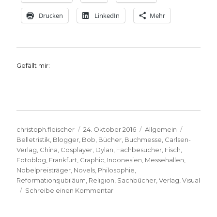
Drucken
LinkedIn
Mehr
Gefällt mir:
Autor
Veröffentlicht
Kategorien
Schlagwö
christoph.fleischer
24. Oktober 2016
Allgemein
am
Belletristik
,
Blogger
,
Bob
,
Bücher
,
Buchmesse
,
Carlsen-
Verlag
,
China
,
Cosplayer
,
Dylan
,
Fachbesucher
,
Fisch
,
Fotoblog
,
Frankfurt
,
Graphic
,
Indonesien
,
Messehallen
,
Nobelpreisträger
,
Novels
,
Philosophie
,
Reformationsjubiläum
,
Religion
,
Sachbücher
,
Verlag
,
Visual
zu
Schreibe einen Kommentar
Bericht
von