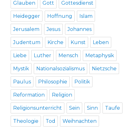
Glauben
Gott
Gottesdienst
Heidegger
Hoffnung
Islam
Jerusalem
Jesus
Johannes
Judentum
Kirche
Kunst
Leben
Liebe
Luther
Mensch
Metaphysik
Mystik
Nationalsozialismus
Nietzsche
Paulus
Philosophie
Politik
Reformation
Religion
Religionsunterricht
Sein
Sinn
Taufe
Theologie
Tod
Weihnachten