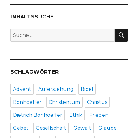
der
Frankfurter
Buchmesse
INHALTSSUCHE
2016
(19.10.2016
SU
Suche
–
nach:
23.10.2016)
–
von
Niklas
Fleischer
SCHLAGWÖRTER
Advent
Auferstehung
Bibel
Bonhoeffer
Christentum
Christus
Dietrich Bonhoeffer
Ethik
Frieden
Gebet
Gesellschaft
Gewalt
Glaube