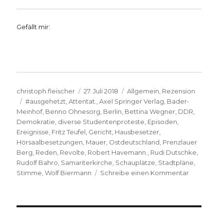
Gefällt mir:
Autor
Veröffentlicht
Kategorien
christoph.fleischer
27. Juli 2018
Allgemein
,
Rezension
Schlagwörter
am
#ausgehetzt
,
Attentat.
,
Axel Springer Verlag
,
Bader-
Meinhof
,
Benno Ohnesorg
,
Berlin
,
Bettina Wegner
,
DDR
,
Demokratie
,
diverse Studentenproteste
,
Episoden
,
Ereignisse
,
Fritz Teufel
,
Gericht
,
Hausbesetzer
,
Hörsaalbesetzungen
,
Mauer
,
Ostdeutschland
,
Prenzlauer
Berg
,
Reden
,
Revolte
,
Robert Havemann.
,
Rudi Dutschke
,
Rudolf Bahro
,
Samariterkirche
,
Schauplätze
,
Stadtpläne
,
zu
Stimme
,
Wolf Biermann
Schreibe einen Kommentar
Revolte,
die
kleine
Revolutio