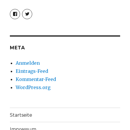
Profil
Profil
von
von
christoph.fleischer1
ChristophFl
auf
auf
Facebook
Twitter
anzeigen
anzeigen
META
Anmelden
Eintrags-Feed
Kommentar-Feed
WordPress.org
Startseite
Impressum