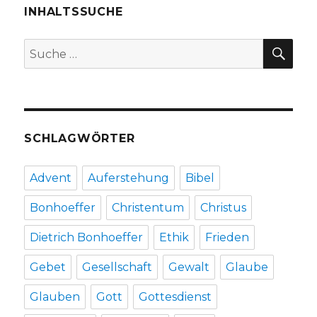
Rezensio
INHALTSSUCHE
von
Albrecht
SU
Suche
und
nach:
Christop
Fleischer
Rheine/W
2018
SCHLAGWÖRTER
Advent
Auferstehung
Bibel
Bonhoeffer
Christentum
Christus
Dietrich Bonhoeffer
Ethik
Frieden
Gebet
Gesellschaft
Gewalt
Glaube
Glauben
Gott
Gottesdienst