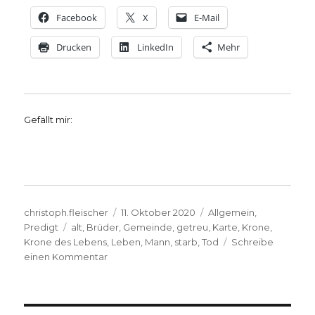
Facebook
X
E-Mail
Drucken
LinkedIn
Mehr
Gefällt mir:
Autor
Veröffentlicht
Kategorien
christoph.fleischer
11. Oktober 2020
Allgemein
,
Schlagwörter
am
Predigt
alt
,
Brüder
,
Gemeinde
,
getreu
,
Karte
,
Krone
,
Krone des Lebens
,
Leben
,
Mann
,
starb
,
Tod
Schreibe
zu
einen Kommentar
Predigt
über
5.