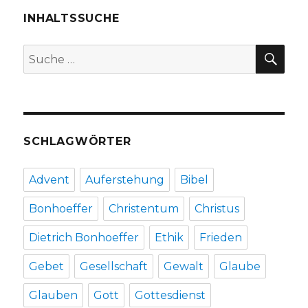
Mose
30,
INHALTSSUCHE
14,
Joachim
SU
Suche
Leberecht,
nach:
Herzogenrath
2020
SCHLAGWÖRTER
Advent
Auferstehung
Bibel
Bonhoeffer
Christentum
Christus
Dietrich Bonhoeffer
Ethik
Frieden
Gebet
Gesellschaft
Gewalt
Glaube
Glauben
Gott
Gottesdienst