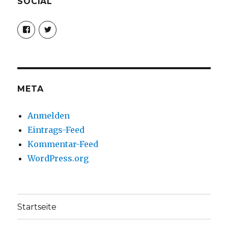
SOCIAL
Profil
Profil
von
von
christoph.fleischer1
ChristophFl
auf
auf
Facebook
Twitter
anzeigen
anzeigen
META
Anmelden
Eintrags-Feed
Kommentar-Feed
WordPress.org
Startseite